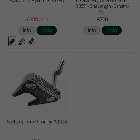
PXG Xtreme Hybrid - Stand Bag
LA Golf - Bryson Series Irons -
0.355" - One Length - 6 shafts -
SET
€333
€729
€449
Info
Osta
Info
Osta
Scotty Cameron Phantom 7.2 2026