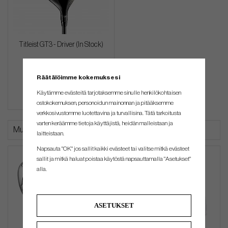
Titleist GT3 - Driver (In Stock)
€495
€675
Räätälöimme kokemuksesi
Käytämme evästeitä tarjotaksemme sinulle henkilökohtaisen
ostokokemuksen, personoidun mainonnan ja pitääksemme
verkkosivustomme luotettavina ja turvallisina. Tätä tarkoitusta
varten keräämme tietoja käyttäjistä, heidän malleistaan ​​ja
Muut ostivat myös
laitteistaan.
Napsauta "OK" jos sallit kaikki evästeet tai valitse mitkä evästeet
sallit ja mitkä haluat poistaa käytöstä napsauttamalla "Asetukset"
alla.
ASETUKSET