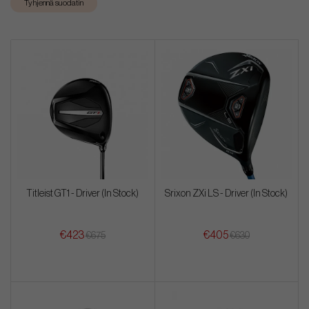
Tyhjennä suodatin
Titleist GT1 - Driver (In Stock)
Srixon ZXi LS - Driver (In Stock)
€423
€405
€675
€630