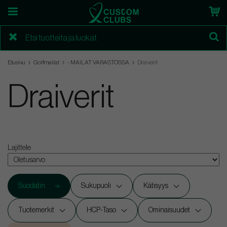
Etusivu
Golfmailat
- MAILAT VARASTOSSA
Draiverit
Draiverit
Lajittele
Suodatin
Sukupuoli
Kätisyys
Tuotemerkit
HCP-Taso
Ominaisuudet