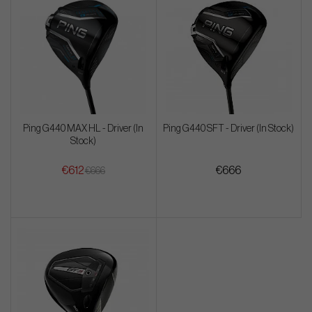
Ping G440 MAX HL - Driver (In
Ping G440 SFT - Driver (In Stock)
Stock)
€612
€666
€666