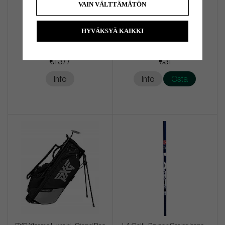
VAIN VÄLTTÄMÄTÖN
HYVÄKSYÄ KAIKKI
Ping i240 - 6 irons (custom)
Callaway Playing Through
Trucker - Black
€1 377
€31
Info
Info
Osta