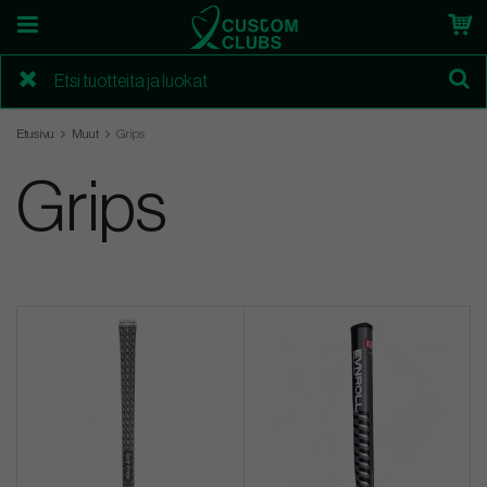
Etusivu
Muut
Grips
Grips