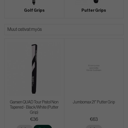
Golf Grips
Putter Grips
Muut ostivat myös
Garsen QUAD Tour Pistol Non
Jumbomax 21" Putter Grip
Tapered - Black/White (Putter
Grip)
€36
€63