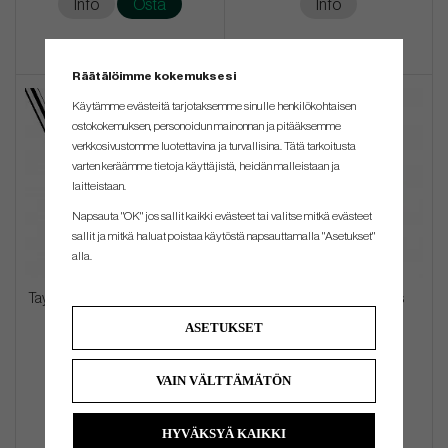
Info
Osta
Info
Räätälöimme kokemuksesi
Käytämme evästeitä tarjotaksemme sinulle henkilökohtaisen
ostokokemuksen, personoidun mainonnan ja pitääksemme
verkkosivustomme luotettavina ja turvallisina. Tätä tarkoitusta
varten keräämme tietoja käyttäjistä, heidän malleistaan ​​ja
laitteistaan.
Napsauta "OK" jos sallit kaikki evästeet tai valitse mitkä evästeet
sallit ja mitkä haluat poistaa käytöstä napsauttamalla "Asetukset"
alla.
TaylorMade SYSTM2 Del Monte
The gimme tour - Fairways
92
Deadstock - Black
ASETUKSET
€270
€49
VAIN VÄLTTÄMÄTÖN
Info
Osta
Info
Osta
HYVÄKSYÄ KAIKKI