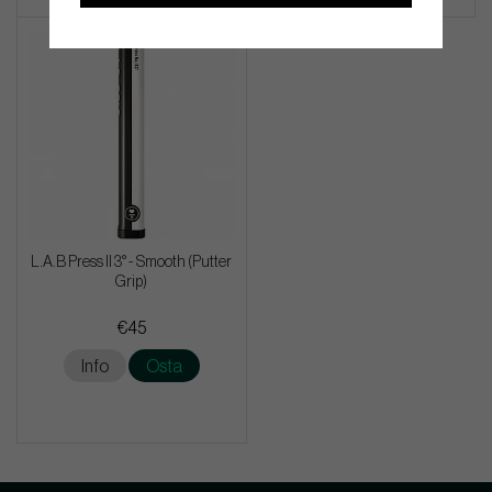
L.A.B Press II 3° - Smooth (Putter
Grip)
€45
Info
Osta