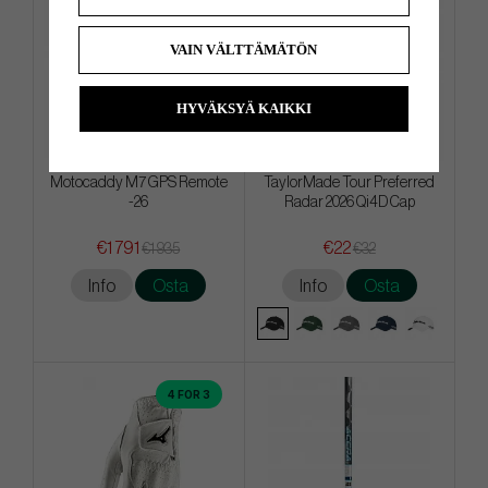
VAIN VÄLTTÄMÄTÖN
HYVÄKSYÄ KAIKKI
Motocaddy M7 GPS Remote
TaylorMade Tour Preferred
-26
Radar 2026 Qi4D Cap
€1 791
€22
€1 935
€32
Info
Osta
Info
Osta
4 FOR 3