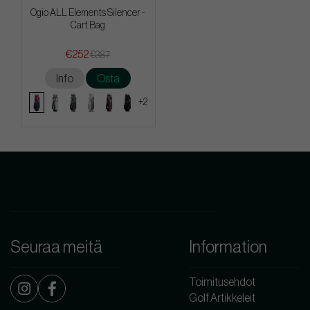
Ogio ALL Elements Silencer -
Cart Bag
€252
€387
Info
Osta
+2
Seuraa meitä
Information
Toimitusehdot
Golf Artikkeleit