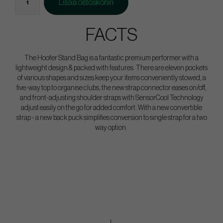
Lisää ostoskoriin
FACTS
The Hoofer Stand Bag is a fantastic premium performer with a
lightweight design & packed with features. There are eleven pockets
of various shapes and sizes keep your items conveniently stowed, a
five-way top to organise clubs, the new strap connector eases on/off,
and front-adjusting shoulder straps with SensorCool Technology
adjust easily on the go for added comfort. With a new convertible
strap - a new back puck simplifies conversion to single strap for a two
way option.