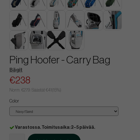
Ping Hoofer - Carry Bag
Bägit
€238
Norm.
€279
. Säästät
€41
(
15
%)
Color
Varastossa. Toimitusaika: 2–5 päivää.