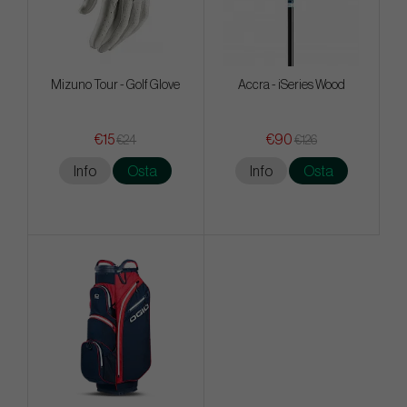
Mizuno Tour - Golf Glove
Accra - iSeries Wood
€15
€90
€24
€126
Info
Osta
Info
Osta