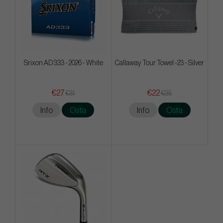
Srixon AD 333 - 2026 - White
Callaway Tour Towel -23 - Silver
€27
€22
€31
€35
Info
Osta
Info
Osta