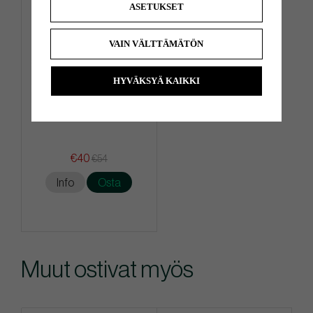
ASETUKSET
VAIN VÄLTTÄMÄTÖN
HYVÄKSYÄ KAIKKI
PXG 2-Faced Players Towel
€40
€54
Info
Osta
Muut ostivat myös