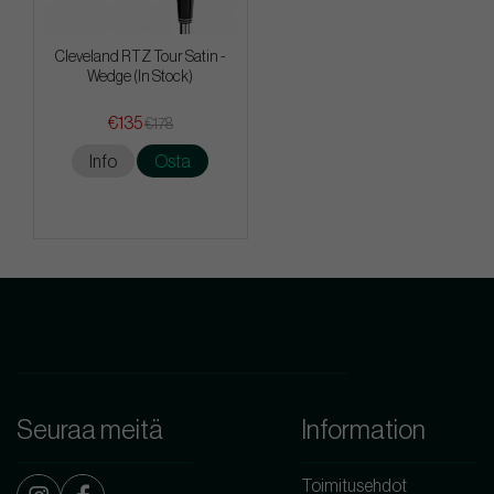
Cleveland RTZ Tour Satin -
Wedge (In Stock)
€135
€178
Info
Osta
Seuraa meitä
Information
Toimitusehdot