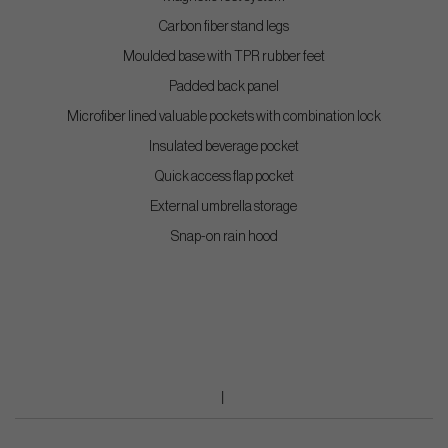
Carbon fiber stand legs
Moulded base with TPR rubber feet
Padded back panel
Microfiber lined valuable pockets with combination lock
Insulated beverage pocket
Quick access flap pocket
External umbrella storage
Snap-on rain hood