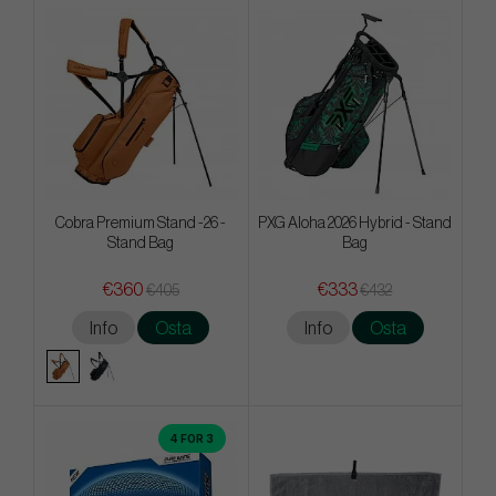
Cobra Premium Stand -26 -
PXG Aloha 2026 Hybrid - Stand
Stand Bag
Bag
€360
€333
€405
€432
Info
Osta
Info
Osta
4 FOR 3