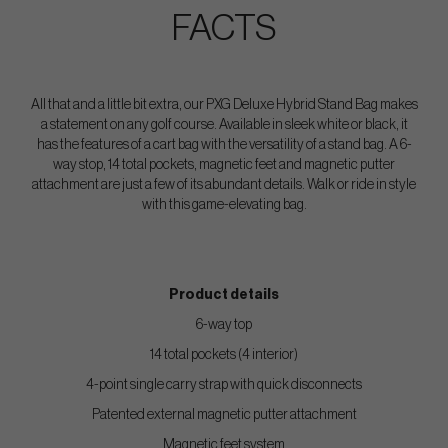
FACTS
All that and a little bit extra, our PXG Deluxe Hybrid Stand Bag makes
a statement on any golf course. Available in sleek white or black, it
has the features of a cart bag with the versatility of a stand bag. A 6-
way stop, 14 total pockets, magnetic feet and magnetic putter
attachment are just a few of its abundant details. Walk or ride in style
with this game-elevating bag.
Product details
6-way top
14 total pockets (4 interior)
4-point single carry strap with quick disconnects
Patented external magnetic putter attachment
Magnetic feet system