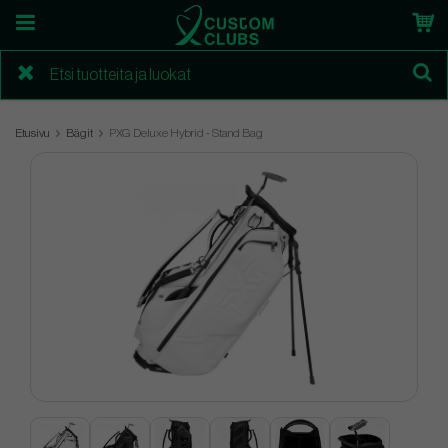
Etusivu
Bägit
PXG Deluxe Hybrid - Stand Bag