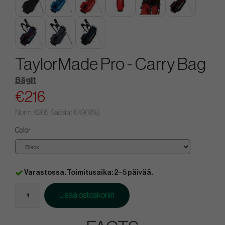
TaylorMade Pro - Carry Bag
Bägit
€216
Norm.
€265
. Säästät
€49
(
18
%)
Color
Varastossa. Toimitusaika: 2–5 päivää.
Lisää ostoskoriin