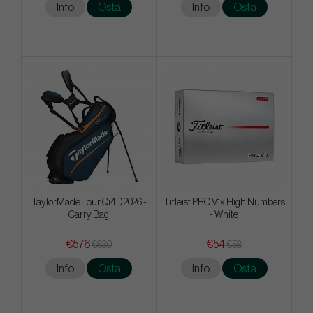
Info
Osta
Info
Osta
TaylorMade Tour Qi4D 2026 -
Titleist PRO V1x High Numbers
Carry Bag
- White
€576
€54
€630
€58
Info
Osta
Info
Osta