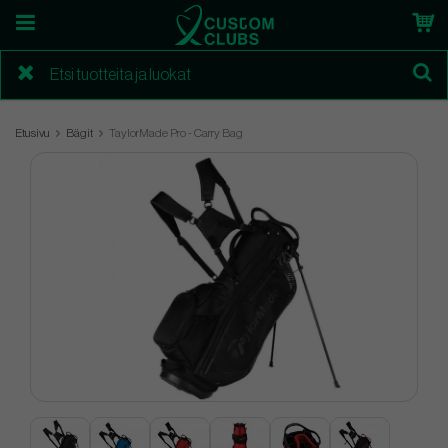
Etusivu
Bägit
TaylorMade Pro - Carry Bag