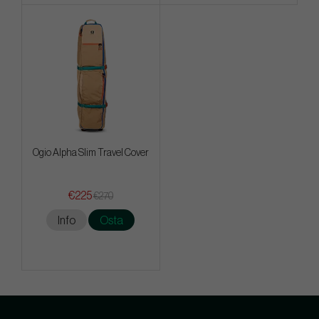
Ogio Alpha Slim Travel Cover
€225
€270
Info
Osta