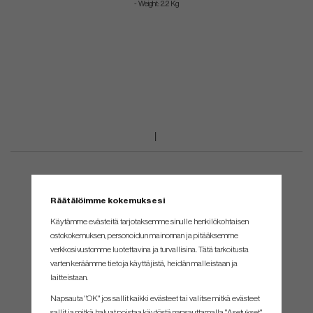
- Weight: 2.2 Kg
Räätälöimme kokemuksesi
Käytämme evästeitä tarjotaksemme sinulle henkilökohtaisen
ostokokemuksen, personoidun mainonnan ja pitääksemme
verkkosivustomme luotettavina ja turvallisina. Tätä tarkoitusta
varten keräämme tietoja käyttäjistä, heidän malleistaan ​​ja
laitteistaan.
Napsauta "OK" jos sallit kaikki evästeet tai valitse mitkä evästeet
sallit ja mitkä haluat poistaa käytöstä napsauttamalla "Asetukset"