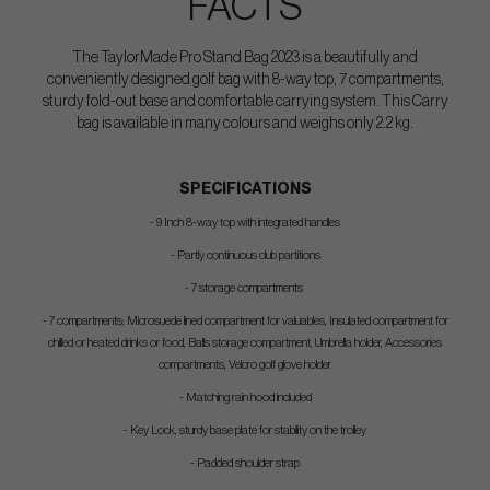
FACTS
The TaylorMade Pro Stand Bag 2023 is a beautifully and
conveniently designed golf bag with 8-way top, 7 compartments,
sturdy fold-out base and comfortable carrying system. This Carry
bag is available in many colours and weighs only 2.2 kg.
SPECIFICATIONS
- 9 Inch 8-way top with integrated handles
- Partly continuous club partitions
- 7 storage compartments
- 7 compartments: Microsuede lined compartment for valuables, Insulated compartment for
chilled or heated drinks or food, Balls storage compartment, Umbrella holder, Accessories
compartments, Velcro golf glove holder
- Matching rain hood included
- Key Lock, sturdy base plate for stability on the trolley
- Padded shoulder strap