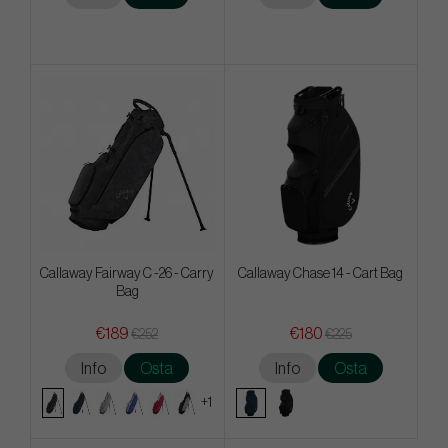
Callaway Fairway C -26 - Carry
Callaway Chase 14 - Cart Bag
Bag
€189
€180
€252
€225
Info
Osta
Info
Osta
+1