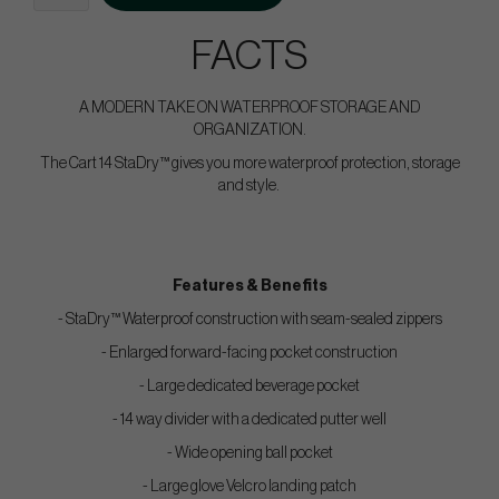
FACTS
A MODERN TAKE ON WATERPROOF STORAGE AND
ORGANIZATION.
The Cart 14 StaDry™ gives you more waterproof protection, storage
and style.
Features & Benefits
- StaDry™ Waterproof construction with seam-sealed zippers
- Enlarged forward-facing pocket construction
- Large dedicated beverage pocket
- 14 way divider with a dedicated putter well
- Wide opening ball pocket
- Large glove Velcro landing patch