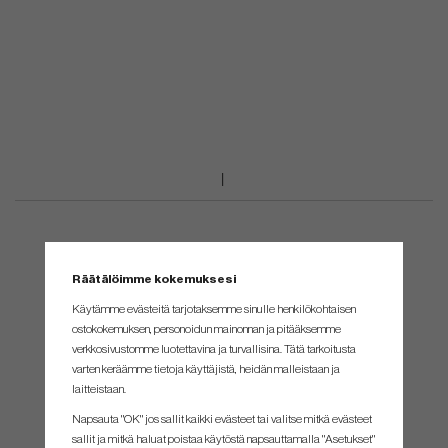
Räätälöimme kokemuksesi
Käytämme evästeitä tarjotaksemme sinulle henkilökohtaisen
ostokokemuksen, personoidun mainonnan ja pitääksemme
verkkosivustomme luotettavina ja turvallisina. Tätä tarkoitusta
varten keräämme tietoja käyttäjistä, heidän malleistaan ​​ja
laitteistaan.
Napsauta "OK" jos sallit kaikki evästeet tai valitse mitkä evästeet
sallit ja mitkä haluat poistaa käytöstä napsauttamalla "Asetukset"