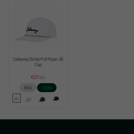
Callaway Birdie Putt Rope -26
Cap
€27
€31
Info
Osta