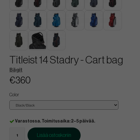
Titleist 14 Stadry - Cart bag
Bägit
€360
Color
Varastossa. Toimitusaika: 2–5 päivää.
Lisää ostoskoriin