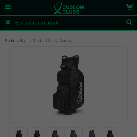
Etusivu
Bägit
Titleist 14 Stadry - Cart bag