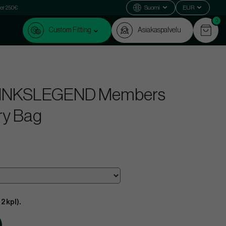
ver 250€
Suomi
EUR
0
Custom Fitting
Asiakaspalvelu
ed LINKSLEGEND Members
ry Bag
2 kpl).