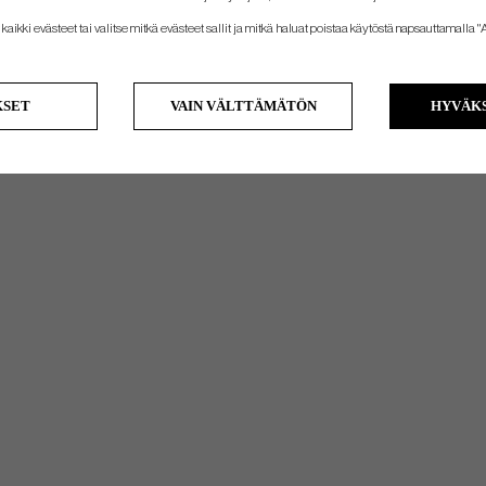
kaikki evästeet tai valitse mitkä evästeet sallit ja mitkä haluat poistaa käytöstä napsauttamalla "A
KSET
VAIN VÄLTTÄMÄTÖN
HYVÄKS