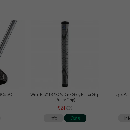
 Oslo C
Winn ProX 1.32 2023 Dark Grey Putter Grip
Ogio Alp
(Putter Grip)
€24
0
€33
Info
Osta
Inf