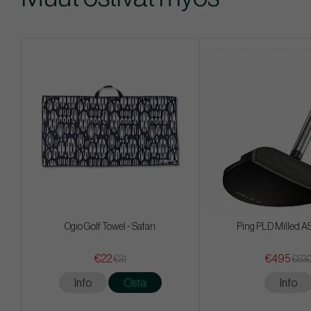
Ogio Golf Towel - Safari
Ping PLD Milled AS
€22
€495
€31
€63
Info
Osta
Info