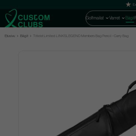
Ex
Golfmailat
Varret
Bägit
Etusivu
Bägit
Titleist Limited LINKSLEGEND Members Bag Pencil - Carry Bag