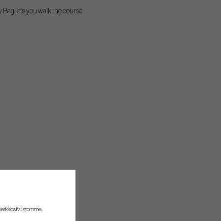
 Bag lets you walk the course
 verkkosivustomme