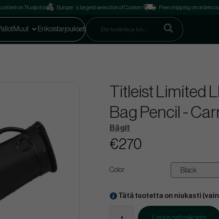
cellent on Trustpilot
Europe´s largest selection of Custom
Free shipping on orders o
Pallot
Muut
Erikoistarjoukset
Titleist Limit
Bag Pencil - Car
Bägit
€270
Color
Tätä tuotetta on niukasti (vain 
Lisää ostoskoriin