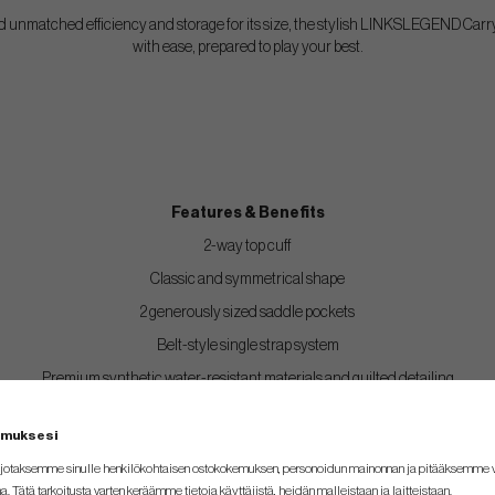
nd unmatched efficiency and storage for its size, the stylish LINKSLEGEND Carry
with ease, prepared to play your best.
Features & Benefits
2-way top cuff
Classic and symmetrical shape
2 generously sized saddle pockets
Belt-style single strap system
Premium synthetic water-resistant materials and quilted detailing
emuksesi
jotaksemme sinulle henkilökohtaisen ostokokemuksen, personoidun mainonnan ja pitääksemme
na. Tätä tarkoitusta varten keräämme tietoja käyttäjistä, heidän malleistaan ​​ja laitteistaan.