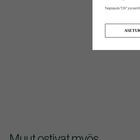
Napsauta "OK" jos sallit 
ASETU
Muut ostivat myös