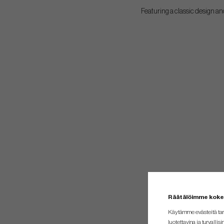
Featuring a classic design a
Räätälöimme kok
Käytämme evästeitä tar
luotettavina ja turvallisi