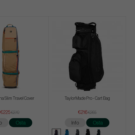
ha Slim Travel Cover
TaylorMade Pro - Cart Bag
€225
€216
€270
€265
o
Osta
Info
Osta