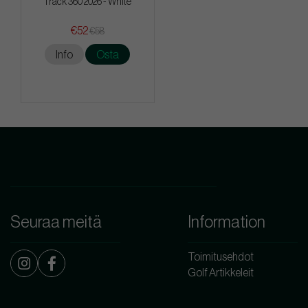
Track 360 2026 - White
€52
€58
Info
Osta
Seuraa meitä
Information
Toimitusehdot
Golf Artikkeleit