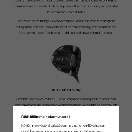
Using a multi-step AI computing process, Cleveland simulated thousands of the most
common strikes across the club face, emphasized the impact locations, and evaluated
the performance characteristics.
Then, based on the findings, Cleveland created a variable thickness face design that
enlarged and reshaped the sweet spot for an improved energy transfer across the
face, delivering powerful ball speeds and distance wherever you make contact.
XL HEAD DESIGN
Cleveland have reworked their XL Head Design and weighting setup to deliver even
more forgiveness and consistency. Weight was also saved by using an extremely thin
crown that's supported by a strong, lightweight framework beneath. With these
Räätälöimme kokemuksesi
savings, MainFrame's AI-driven simulations allowed us to place more discretionary
mass low and deep in the clubhead, optimizing the Driver's CG for long, high-launching
Käytämme evästeitä tarjotaksemme sinulle henkilökohtaisen
ball flight.
ostokokemuksen, personoidun mainonnan ja pitääksemme