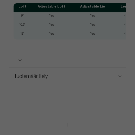
Loft
Adjustable Loft
Adjustable Lie
Length
9°
Yes
Yes
45.5"
10.5°
Yes
Yes
45.5"
12°
Yes
Yes
45.5"
Tuotemäärittely