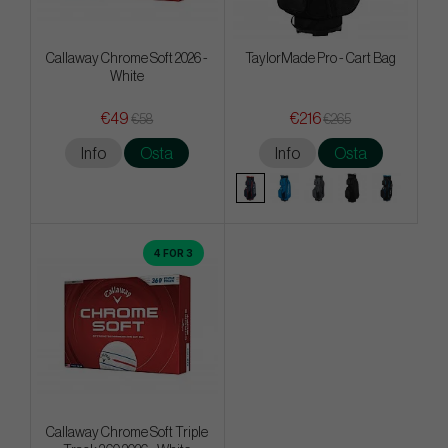
Callaway Chrome Soft 2026 -
TaylorMade Pro - Cart Bag
White
€49
€216
€58
€265
Info
Osta
Info
Osta
4 FOR 3
Callaway Chrome Soft Triple