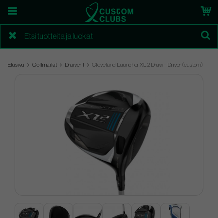
Etusivu
Golfmailat
Draiverit
Cleveland Launcher XL 2 Draw - Driver (custom)