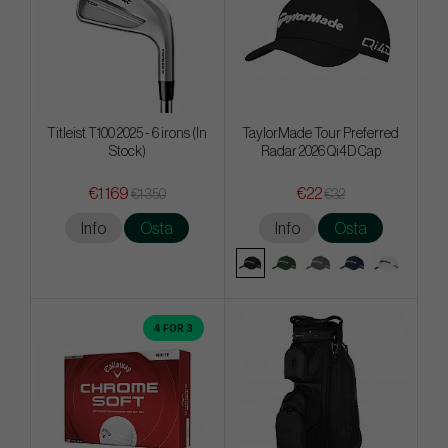
Titleist T100 2025 - 6 irons (In
TaylorMade Tour Preferred
Stock)
Radar 2026 Qi4D Cap
€1 169
€22
€1 350
€32
Info
Osta
Info
Osta
4 FOR 3