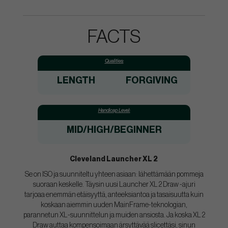
FACTS
Qualities:
LENGTH
FORGIVING
Handicap Level:
MID/HIGH/BEGINNER
Cleveland Launcher XL 2
Se on ISO ja suunniteltu yhteen asiaan: lähettämään pommeja
suoraan keskelle. Täysin uusi Launcher XL 2 Draw -ajuri
tarjoaa enemmän etäisyyttä, anteeksiantoa ja tasaisuutta kuin
koskaan aiemmin uuden MainFrame-teknologian,
parannetun XL-suunnittelun ja muiden ansiosta. Ja koska XL 2
Draw auttaa kompensoimaan ärsyttävää slicettäsi, sinun