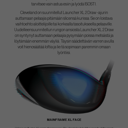
tarvitsee vain astua esiin ja lyödä ISOSTI.
Cleveland on suunnitellut Launcher XL 2 Draw -ajurin
auttamaan pelaajia pitämään slicensä kurissa. Se on loistava
vaihtoehto aloittelijoille tai korkealla tasoitukseella pelaaville.
Uudelleensuunnitellun rungon ansiosta Launcher XL 2 Draw
on syntynyt auttamaan pelaajia pysymään poissa metsästä ja
löytämään enemmän väyliä. Täysin säädettävän varren avulla
voit hienosäätää loftia ja lie:tä sopimaan paremmin omaan
lyöntiisi.
MAINFRAME XL FACE