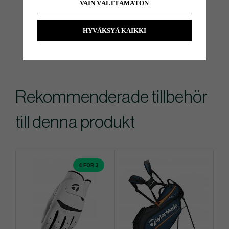
VAIN VÄLTTÄMÄTÖN
HYVÄKSYÄ KAIKKI
Rekommenderade tillbehör
till denna produkt
4 FOR 3