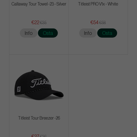
Callaway Tour Towel -23 - Silver
Titleist PRO V1x - White
€22
€54
€35
€58
Info
Osta
Info
Osta
Titleist Tour Breezer -26
€27
€36