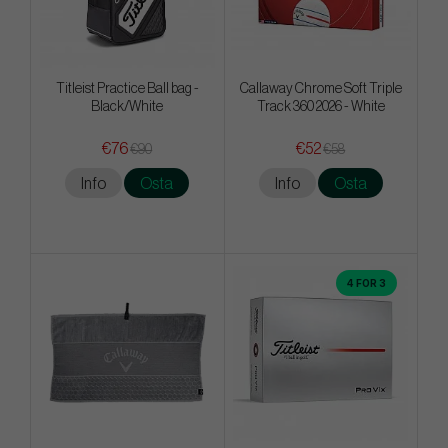
Titleist Practice Ball bag -
Callaway Chrome Soft Triple
Black/White
Track 360 2026 - White
€76
€52
€90
€58
Info
Osta
Info
Osta
4 FOR 3