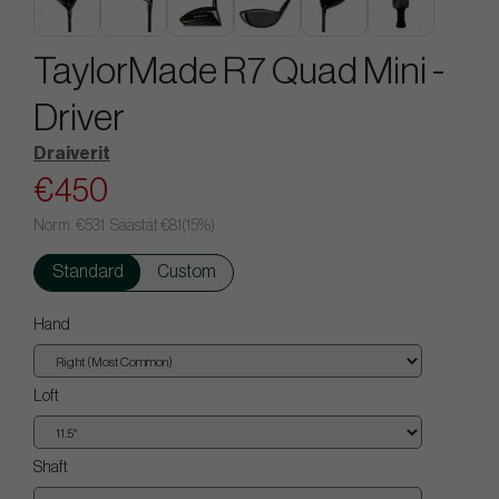
TaylorMade R7 Quad Mini -
Driver
Draiverit
€450
Norm.
€531
. Säästät
€81
(
15
%)
Standard
Custom
Hand
Loft
Shaft