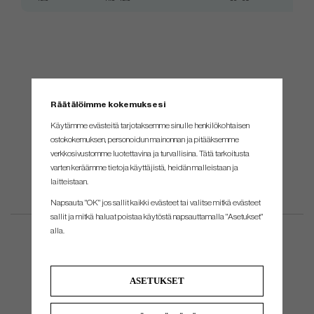
Räätälöimme kokemuksesi
Käytämme evästeitä tarjotaksemme sinulle henkilökohtaisen
ostokokemuksen, personoidun mainonnan ja pitääksemme
verkkosivustomme luotettavina ja turvallisina. Tätä tarkoitusta
varten keräämme tietoja käyttäjistä, heidän malleistaan ​​ja
laitteistaan.
Napsauta "OK" jos sallit kaikki evästeet tai valitse mitkä evästeet
sallit ja mitkä haluat poistaa käytöstä napsauttamalla "Asetukset"
alla.
ASETUKSET