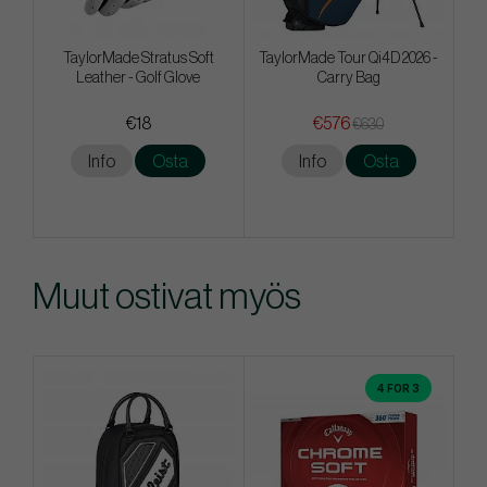
TaylorMade Stratus Soft
TaylorMade Tour Qi4D 2026 -
Leather - Golf Glove
Carry Bag
€18
€576
€630
Info
Osta
Info
Osta
Muut ostivat myös
4 FOR 3