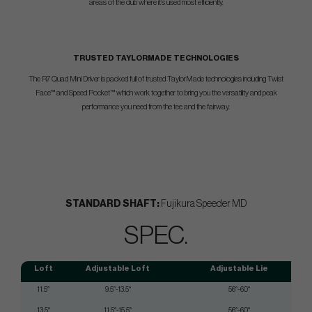
areas of the club where it’s used most efficiently.
TRUSTED TAYLORMADE TECHNOLOGIES
The R7 Quad Mini Driver is packed full of trusted TaylorMade technologies including Twist
Face™ and Speed Pocket™ which work together to bring you the versatility and peak
performance you need from the tee and the fairway.
STANDARD SHAFT:
Fujikura Speeder MD
SPEC.
Loft
Adjustable Loft
Adjustable Lie
11.5°
9.5°-13.5°
56°-60°
13.5°
11.5°-15.5°
56°-60°