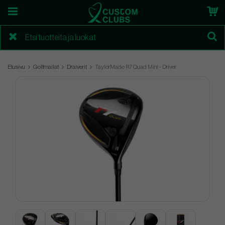
Etusivu
Golfmailat
Draiverit
TaylorMade R7 Quad Mini - Driver