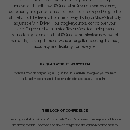
Blending TaylorMade’s iconic heritage with cutting-edge
innovation, the all-new R7 Quad Mini Driver delivers precision,
adaptability, and performance in one compact package. Designed to
shine both off the tee and from the fairway, it’s TaylorMade’s first fully
adjustable Mini Driver — built to give you total control over your
game. Engineered with trusted TaylorMade technologies and
refined design elements, the R7 Quad Mini unlocks a new level of
versatility, making it the ideal weapon for golfers seeking distance,
accuracy, and flexibility from every lie.
R7 QUAD WEIGHTING SYSTEM
With four movable weights (13g x2, 4g x2) the R7 Quad Mini Driver gives you maximum
adjustability to dial in spin, trajectory and shot shape exactly to your liking.
THE LOOK OF CONFIDENCE
Featuring a satin Infinity Carbon Crown, the R7 Quad Mini Driver’s profile inspires confidence in
the playing position. The crown also allowed designers to strategically reposition mass to