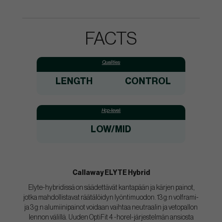
FACTS
Qualities:
LENGTH
CONTROL
Hcp-level:
LOW/MID
Callaway ELYTE Hybrid
Elyte-hybridissä on säädettävät kantapään ja kärjen painot,
jotka mahdollistavat räätälöidyn lyöntimuodon. 13 g:n volframi-
ja 3 g:n alumiinipainot voidaan vaihtaa neutraalin ja vetopallon
lennon välillä. Uuden OptiFit 4 -horel-järjestelmän ansiosta