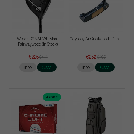
Wilson DYNAPWR Max -
Odyssey Ai-One Milled - One T
Fairwaywood (In Stock)
€225
€252
€414
€495
Info
Osta
Info
Osta
4 FOR 3