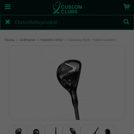
Etusivu
Golfmailat
Hybridit/Utilityt
Callaway Elyte - Hybrid (custom)