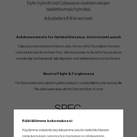
Elyte-hybridit ovat Callawaysin kaikkien aikojen
säädettävimpiä hybridejä
Adjustable loft & lie via hosel.
Ai Advancements for Optimal Distance, Control and Launch
Callaways most advanced Ai face to date, the new Ai10x Face delivers 10x more
control points than the Ai Smart Face. With more precise Ai, the Ai10x Face produces
exceptionally fast ball speeds, tight dispersion, and optimised launch across the face.
Neutral Flight & Forgiveness
The Elyte model is best suited for golfers looking for a neutral flight in a mid-sized profile.
This option pairs nicely with the Elyte and Elyte HL irons.
SPEC.
Räätälöimme kokemuksesi
Loft
Adjustable Loft
Lie
Käytämme evästeitä tarjotaksemme sinulle henkilökohtaisen
HYB3 - 19°
Yes
57,375°
ostokokemuksen, personoidun mainonnan ja pitääksemme