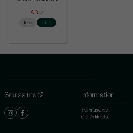
€18
€31
Info
Osta
Seuraa meitä
Information
Toimitusehdot
Golf Artikkeleit