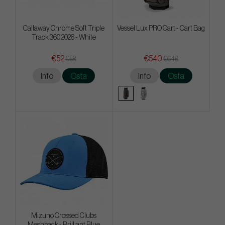
Callaway Chrome Soft Triple
Vessel Lux PRO Cart - Cart Bag
Track 360 2026 - White
€52
€540
€58
€648
Info
Osta
Info
Osta
Mizuno Crossed Clubs
Meshback - Brilliant Blue