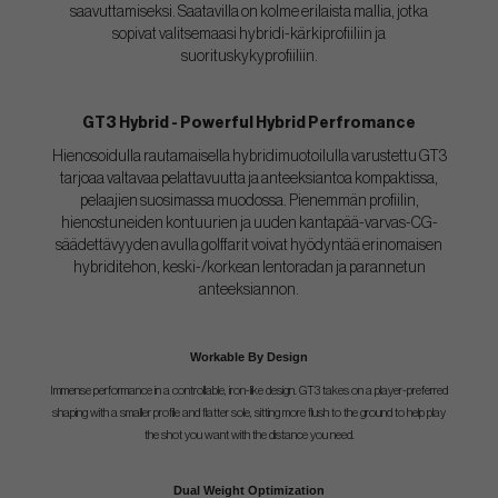
saavuttamiseksi. Saatavilla on kolme erilaista mallia, jotka
sopivat valitsemaasi hybridi-kärkiprofiiliin ja
suorituskykyprofiiliin.
GT3 Hybrid - Powerful Hybrid Perfromance
Hienosoidulla rautamaisella hybridimuotoilulla varustettu GT3
tarjoaa valtavaa pelattavuutta ja anteeksiantoa kompaktissa,
pelaajien suosimassa muodossa. Pienemmän profiilin,
hienostuneiden kontuurien ja uuden kantapää-varvas-CG-
säädettävyyden avulla golffarit voivat hyödyntää erinomaisen
hybriditehon, keski-/korkean lentoradan ja parannetun
anteeksiannon.
Workable By Design
Immense performance in a controllable, iron-like design. GT3 takes on a player-preferred
shaping with a smaller profile and flatter sole, sitting more flush to the ground to help play
the shot you want with the distance you need.
Dual Weight Optimization