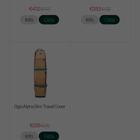
€432
€333
€477
€432
Info
Osta
Info
Osta
Ogio Alpha Slim Travel Cover
€225
€270
Info
Osta