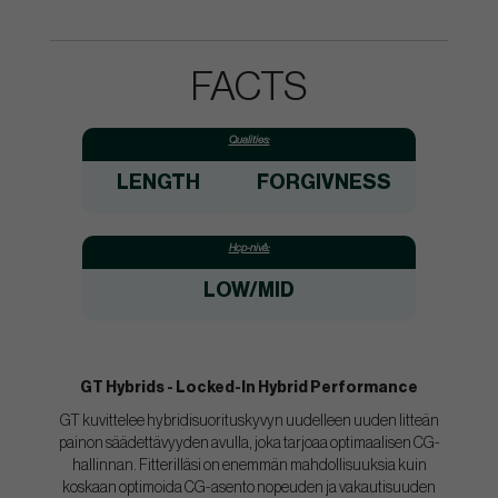
FACTS
Qualities:
LENGTH
FORGIVNESS
Hcp-nivå:
LOW/MID
GT Hybrids - Locked-In Hybrid Performance
GT kuvittelee hybridisuorituskyvyn uudelleen uuden litteän
painon säädettävyyden avulla, joka tarjoaa optimaalisen CG-
hallinnan. Fitterilläsi on enemmän mahdollisuuksia kuin
koskaan optimoida CG-asento nopeuden ja vakautisuuden