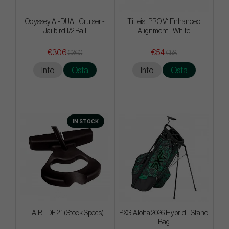
Odyssey Ai-DUAL Cruiser -
Titleist PRO V1 Enhanced
Jailbird 1/2 Ball
Alignment - White
€306
€54
€360
€58
Info
Osta
Info
Osta
IN STOCK
L.A.B - DF 2.1 (Stock Specs)
PXG Aloha 2026 Hybrid - Stand
Bag