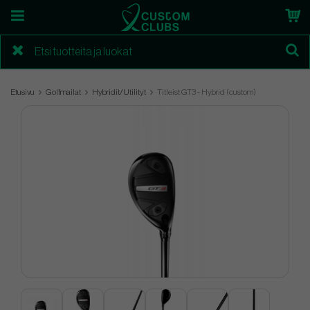
Etusivu
Golfmailat
Hybridit/Utilityt
Titleist GT3 - Hybrid (custom)