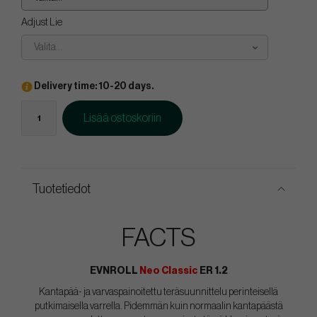
Adjust Lie
Valita...
Delivery time: 10-20 days.
Lisää ostoskoriin
Tuotetiedot
FACTS
EVNROLL
Neo Classic
ER 1.2
Kantapää- ja varvaspainoitettu teräsuunnittelu perinteisellä
putkimaisella varrella. Pidemmän kuin normaalin kantapäästä