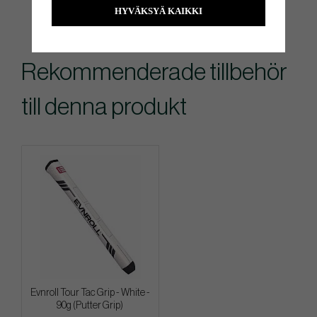
HYVÄKSYÄ KAIKKI
Rekommenderade tillbehör
till denna produkt
Evnroll Tour Tac Grip - White -
90g (Putter Grip)