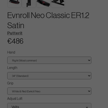
Evnroll Neo Classic ER1.2
Satin
Putterit
€486
Hand
Length
Grip
Adjust Loft
Valita...