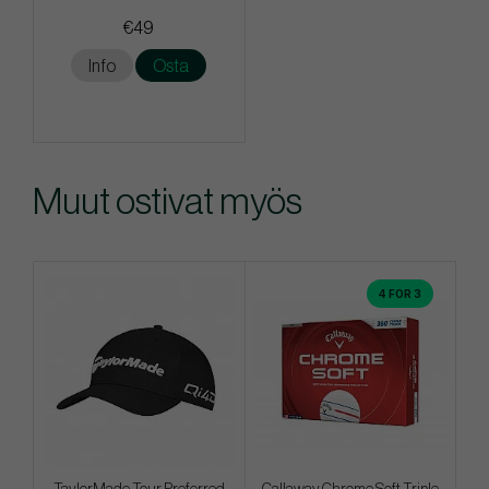
€49
Info
Osta
Muut ostivat myös
4 FOR 3