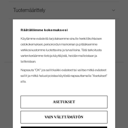
Tuotemäärittely
Räätälöimme kokemuksesi
Käytämme evästeitä tarjotaksemme sinulle henkilökohtaisen
ostokokemuksen, personoidun mainonnan ja pitääksemme
verkkosivustomme luotettavina ja turvallisina. Tätä tarkoitusta
varten keräämme tietoja käyttäjistä, heidän malleistaan ​​ja
laitteistaan.
Napsauta "OK" jos sallit kaikki evästeet tai valitse mitkä evästeet
sallit ja mitkä haluat poistaa käytöstä napsauttamalla "Asetukset"
alla.
ASETUKSET
VAIN VÄLTTÄMÄTÖN