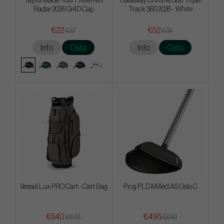
TaylorMade Tour Preferred
Callaway Chrome Soft Triple
Radar 2026 Qi4D Cap
Track 360 2026 - White
€22
€52
€32
€58
Info
Osta
Info
Osta
Vessel Lux PRO Cart - Cart Bag
Ping PLD Milled AS Oslo C
€540
€495
€648
€630