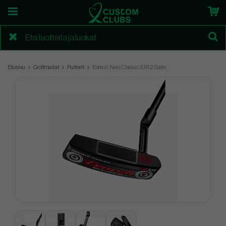
Etusivu
Golfmailat
Putterit
Evnroll Neo Classic ER1.2 Satin