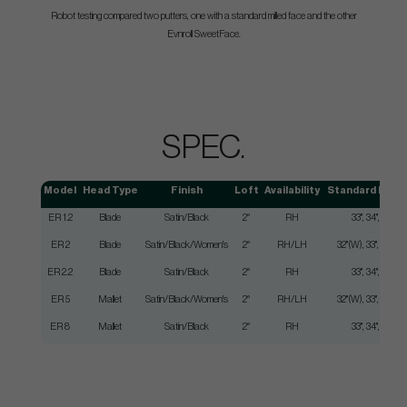
Robot testing compared two putters, one with a standard milled face and the other
Evnroll SweetFace.
SPEC.
Model
Head Type
Finish
Loft
Availability
Standard Leng
ER 1.2
Blade
Satin/Black
2°
RH
33", 34", 35"
ER 2
Blade
Satin/Black/Women's
2°
RH/LH
32"(W), 33", 34", 35
ER 2.2
Blade
Satin/Black
2°
RH
33", 34", 35"
ER 5
Mallet
Satin/Black/Women's
2°
RH/LH
32"(W), 33", 34", 35"
ER 8
Mallet
Satin/Black
2°
RH
33", 34", 35"