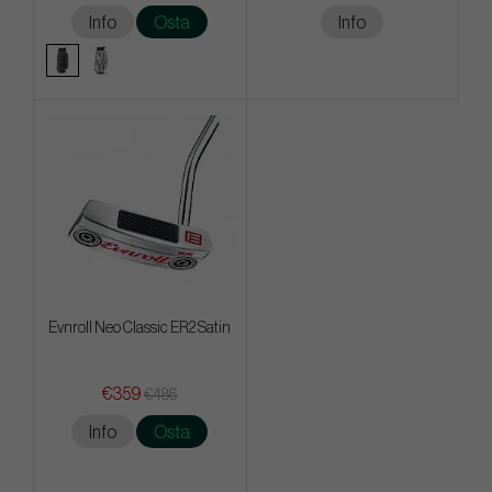
Info
Osta
Info
Evnroll Neo Classic ER2 Satin
€359
€486
Info
Osta