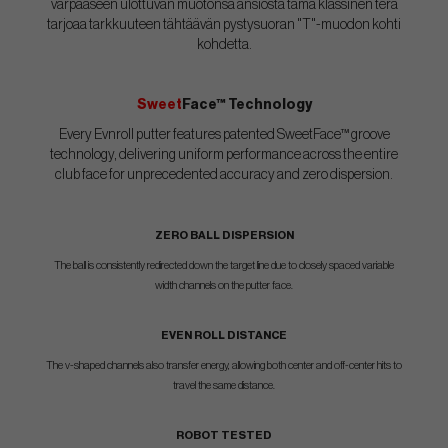
varpaaseen ulottuvan muotonsa ansiosta tämä klassinen terä
tarjoaa tarkkuuteen tähtäävän pystysuoran "T"-muodon kohti
kohdetta.
Sweet
Face™ Technology
Every Evnroll putter features patented SweetFace™ groove
technology, delivering uniform performance across the entire
club face for unprecedented accuracy and zero dispersion.
ZERO BALL DISPERSION
The ball is consistently redirected down the target line due to closely spaced variable
width channels on the putter face.
EVEN ROLL DISTANCE
The v-shaped channels also transfer energy, allowing both center and off-center hits to
travel the same distance.
ROBOT TESTED