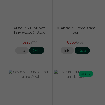
Wilson DYNAPWR Max -
PXG Aloha 2026 Hybrid - Stand
Fairwaywood (In Stock)
Bag
€225
€333
€414
€432
Info
Osta
Info
Osta
4 FOR 3