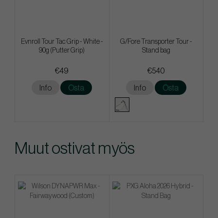
Evnroll Tour Tac Grip - White -
G/Fore Transporter Tour -
90g (Putter Grip)
Stand bag
€49
€540
Info
Osta
Info
Osta
Muut ostivat myös