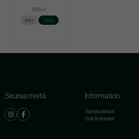
€18
€31
Info
Osta
Seuraa meitä
Information
Toimitusehdot
Golf Artikkeleit