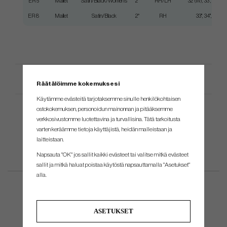
ER 5
Mallet
Satin/Black/Women's
2°
RH/LH
32"(W), 33", 34", 35"
ER 8
Mallet
Satin/Black
2°
RH
33", 34", 35"
Tuotemäärittely
Räätälöimme kokemuksesi
Käytämme evästeitä tarjotaksemme sinulle henkilökohtaisen
ostokokemuksen, personoidun mainonnan ja pitääksemme
verkkosivustomme luotettavina ja turvallisina. Tätä tarkoitusta
varten keräämme tietoja käyttäjistä, heidän malleistaan ​​ja
laitteistaan.
Napsauta "OK" jos sallit kaikki evästeet tai valitse mitkä evästeet
sallit ja mitkä haluat poistaa käytöstä napsauttamalla "Asetukset"
alla.
ASETUKSET