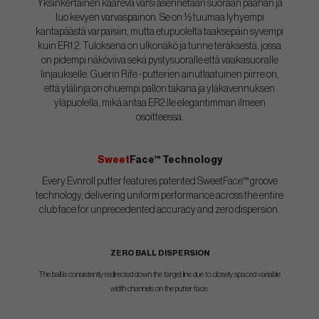
Yksinkertainen kaareva varsi asennetaan suoraan päähän ja
luo kevyen varvaspainon. Se on ½ tuumaa lyhyempi
kantapäästä varpaisiin, mutta etupuolelta taaksepäin syvempi
kuin ER1.2. Tuloksena on ulkonäkö ja tunne teräksestä, jossa
on pidempi näköviiva sekä pystysuoralle että vaakasuoralle
linjaukselle. Guerin Rife -putterien ainutlaatuinen piirre on,
että ylälinja on ohuempi pallon takana ja yläkavennuksen
yläpuolella, mikä antaa ER2:lle elegantimman ilmeen
osoitteessa.
Sweet
Face™ Technology
Every Evnroll putter features patented SweetFace™ groove
technology, delivering uniform performance across the entire
club face for unprecedented accuracy and zero dispersion.
ZERO BALL DISPERSION
The ball is consistently redirected down the target line due to closely spaced variable
width channels on the putter face.