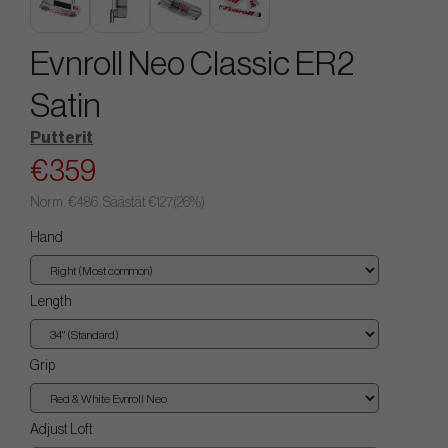
Evnroll Neo Classic ER2
Satin
Putterit
€359
Norm.
€486
. Säästät
€127
(
26
%)
Hand
Length
Grip
Adjust Loft