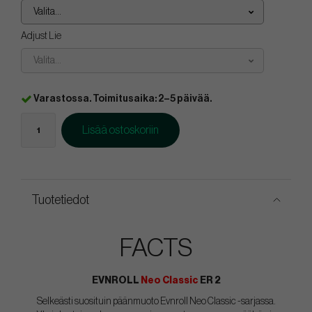
Valita...
Adjust Lie
Valita...
Varastossa. Toimitusaika: 2–5 päivää.
Lisää ostoskoriin
Tuotetiedot
FACTS
EVNROLL
Neo Classic
ER 2
Selkeästi suosituin päänmuoto Evnroll Neo Classic -sarjassa.