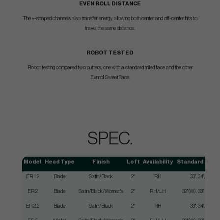
EVEN ROLL DISTANCE
The v-shaped channels also transfer energy, allowing both center and off-center hits to
travel the same distance.
ROBOT TESTED
Robot testing compared two putters, one with a standard milled face and the other
Evnroll SweetFace.
SPEC.
Model
Head Type
Finish
Loft
Availability
Standard Leng
ER 1.2
Blade
Satin/Black
2°
RH
33", 34", 35"
ER 2
Blade
Satin/Black/Women's
2°
RH/LH
32"(W), 33", 34", 35
ER 2.2
Blade
Satin/Black
2°
RH
33", 34", 35"