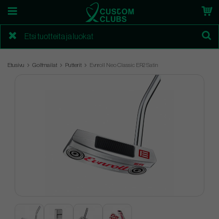
Etusivu
Golfmailat
Putterit
Evnroll Neo Classic ER2 Satin