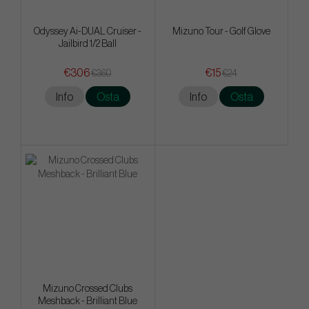
Odyssey Ai-DUAL Cruiser -
Mizuno Tour - Golf Glove
Jailbird 1/2 Ball
€306
€15
€360
€24
Info
Osta
Info
Osta
Mizuno Crossed Clubs
Meshback - Brilliant Blue