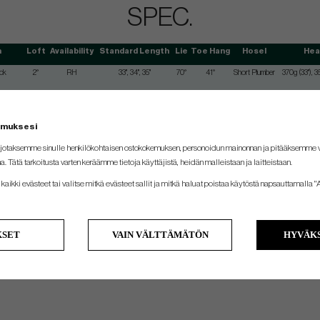
SPEC.
h
Loft
Availability
Standard Length
Lie
Toe Hang
Hosel
Hea
ck
2°
RH
33", 34", 35"
70°
41°
Short Plumber
370g (33"), 3
Women's
2°
RH/LH
32"(W), 33", 34", 35"
70°
18°
Single Bend
370g (33"), 3
ck
2°
RH
33", 34", 35"
70°
28°
Short Plumber
370g (33"), 3
emuksesi
Women's
2°
RH/LH
32"(W), 33", 34", 35"
70°
25°
Single Bend
370g (33"), 3
jotaksemme sinulle henkilökohtaisen ostokokemuksen, personoidun mainonnan ja pitääksemme
ck
2°
RH
33", 34", 35"
70°
14°
Single Bend
370g (33"), 3
na. Tätä tarkoitusta varten keräämme tietoja käyttäjistä, heidän malleistaan ​​ja laitteistaan.
kaikki evästeet tai valitse mitkä evästeet sallit ja mitkä haluat poistaa käytöstä napsauttamalla "A
KSET
VAIN VÄLTTÄMÄTÖN
HYVÄKS