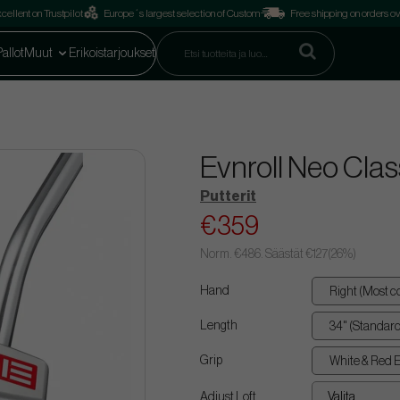
cellent on Trustpilot
Europe´s largest selection of Custom
Free shipping on orders o
Pallot
Muut
Erikoistarjoukset
Evnroll Neo Clas
Putterit
€359
Norm.
€486
. Säästät
€127
(
26
%)
Hand
Length
Grip
Adjust Loft
Valita...