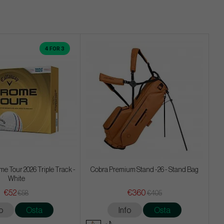
4 FOR 3
e Tour 2026 Triple Track -
Cobra Premium Stand -26 - Stand Bag
White
€52
€360
€58
€405
o
Osta
Info
Osta