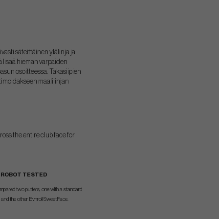
ti säteittäinen ylälinja ja
ä lisää hieman varpaiden
oasun osoitteessa. Takasiipien
timoidakseen maalilinjan
ss the entire club face for
ROBOT TESTED
mpared two putters, one with a standard
e and the other Evnroll SweetFace.