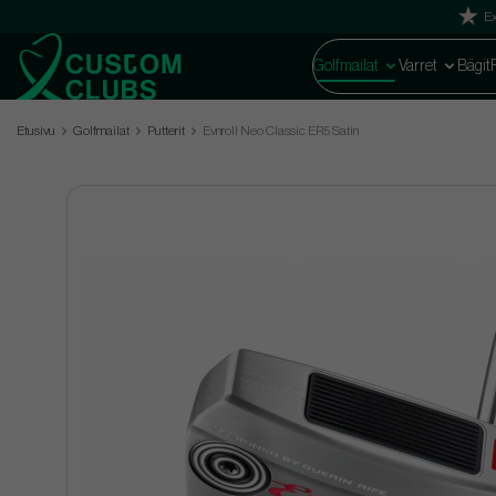
Ex
Golfmailat
Varret
Bägit
Etusivu
Golfmailat
Putterit
Evnroll Neo Classic ER5 Satin