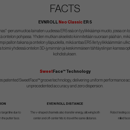
FACTS
EVNROLL
Neo Classic
ER 5
"-perusmuotoa lainaten uudessa ER5:ssä on tyylikkäämpi muoto, jossa on loivas
ä ontelon pohjassa. Yhden mutkan akselisto kiinnitetään suoraan päähän, mik
mpi pallon takana ja ontelon yläpuolella, mikä antaa ER5:lle tyylikkäämmän ulk
a toimii yhdessä ontelon 3D-jyrsinnän ja keskimmäisen tähtäyslinjan kanssa op
kohdistuksen.
Sweet
Face™ Technology
res patented SweetFace™ groove technology, delivering uniform performance acro
unprecedented accuracy and zero dispersion.
ION
EVEN ROLL DISTANCE
 target line due to
The v-shaped channels also transfer energy, allowing both
Robot testing co
 the putter face.
center and off-center hits to travel the same distance.
milled fac