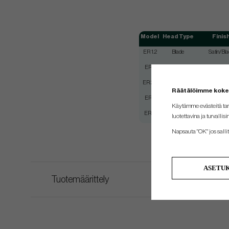
Model
Head Type
Finis
ER 1.2
Blade
Satin/Bla
ER 2
Blade
Satin/Black/
ER 2.2
Blade
Satin/Bla
Räätälöimme kok
ER 5
Mallet
Satin/Black/
Käytämme evästeitä tar
ER 8
Mallet
Satin/Bla
luotettavina ja turvallisi
Napsauta "OK" jos sallit 
ASETU
Tuotemäärittely