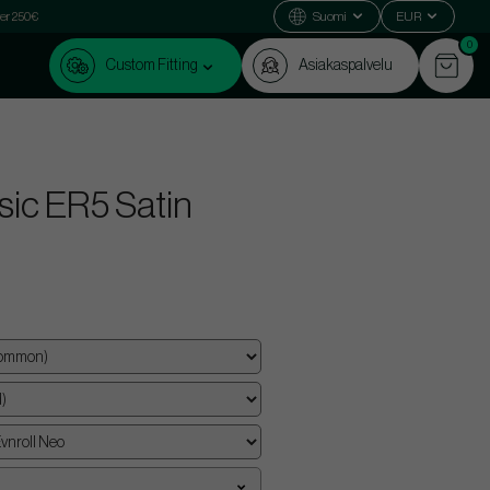
ver 250€
Suomi
EUR
0
Custom Fitting
Asiakaspalvelu
sic ER5 Satin