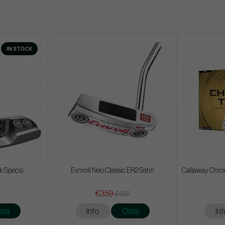
IN STOCK
ck Specs)
Evnroll Neo Classic ER2 Satin
Callaway Chrom
€359
4
€486
sta
Info
Osta
Inf