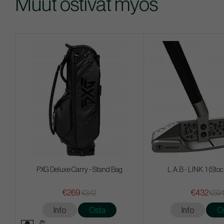
Muut ostivat myös
PXG Deluxe Carry - Stand Bag
L.A.B - LINK. 1 (Sto
€269
€432
€342
€59
Info
Osta
Info
O