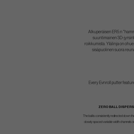
Alkuperäisen ER5:n "hammas
suuntimainen 3D-jyrsint
roikkumista. Ylälinja on ohue
sisäpuolinen suora reun
Every Evnroll putter featu
ZERO BALL DISPERS
The ball is consistently redirected down the
closely spaced variable width channels on