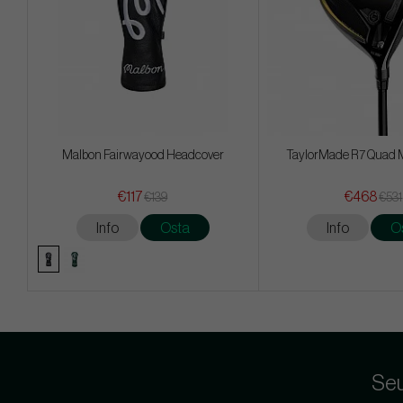
Malbon Fairwayood Headcover
TaylorMade R7 Quad Mi
€117
€468
€139
€531
Info
Osta
Info
O
Seu