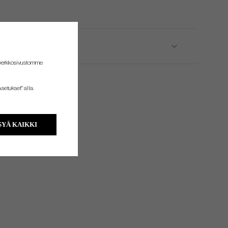
 verkkosivustomme
setukset" alla.
YÄ KAIKKI