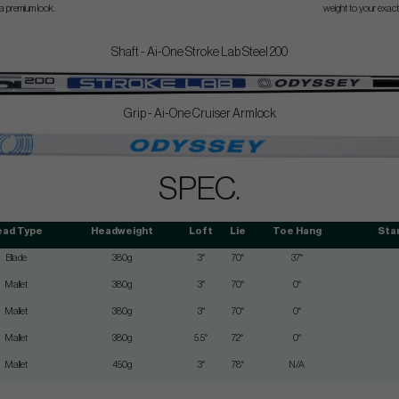
a premium look.
weight to your exact
Shaft - Ai-One Stroke Lab Steel 200
Grip - Ai-One Cruiser Armlock
SPEC.
ead Type
Headweight
Loft
Lie
Toe Hang
Sta
Blade
380g
3°
70°
37°
Mallet
380g
3°
70°
0°
Mallet
380g
3°
70°
0°
Mallet
380g
5.5°
72°
0°
Mallet
450g
3°
78°
N/A