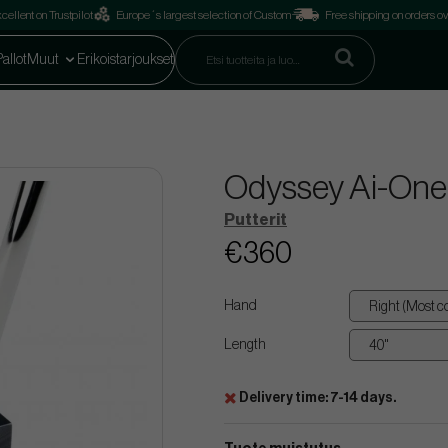
cellent on Trustpilot
Europe´s largest selection of Custom
Free shipping on orders o
Pallot
Muut
Erikoistarjoukset
Odyssey Ai-One 
Putterit
€360
Hand
Length
Delivery time: 7-14 days.