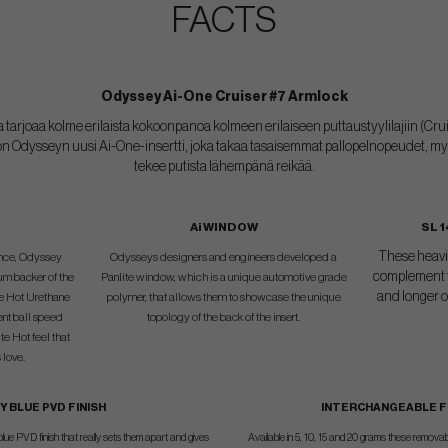
FACTS
Odyssey Ai-One Cruiser #7 Armlock
 tarjoaa kolme erilaista kokoonpanoa kolmeen erilaiseen puttaustyylilajiin (Cru
 on Odysseyn uusi Ai-One-insertti, joka takaa tasaisemmat pallopelnopeudet, myö
tekee putista lähempänä reikää.
Ai WINDOW
SL 
These heavie
gence, Odyssey
Odysseys designers and engineers developed a
complement t
um backer of the
Panlite window, which is a unique automotive grade
and longer o
te Hot Urethane
polymer, that allows them to showcase the unique
ent ball speed
topology of the back of the insert.
te Hot feel that
 love.
Y BLUE PVD FINISH
INTERCHANGEABLE F
blue PVD finish that really sets them apart and gives
Available in 5, 10, 15 and 20 grams these removab