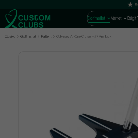
Ex
Golfmailat
Varret
Bägit
Etusivu
Golfmailat
Putterit
Odyssey Ai-One Cruiser - #7 Armlock