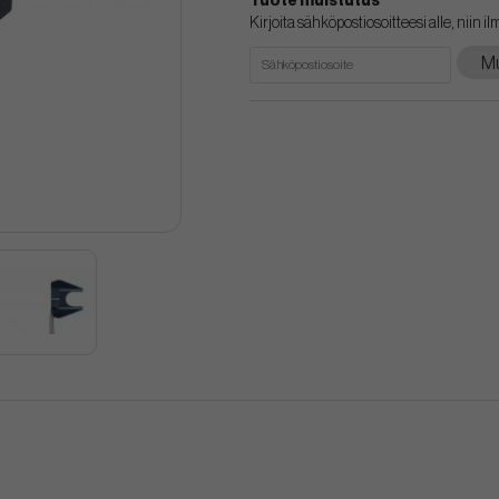
Tuote muistutus
Kirjoita sähköpostiosoitteesi alle, niin i
Mu