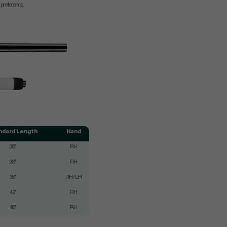
 preference.
ndard Length
Hand
38"
RH
38"
RH
38"
RH/LH
42"
RH
48"
RH