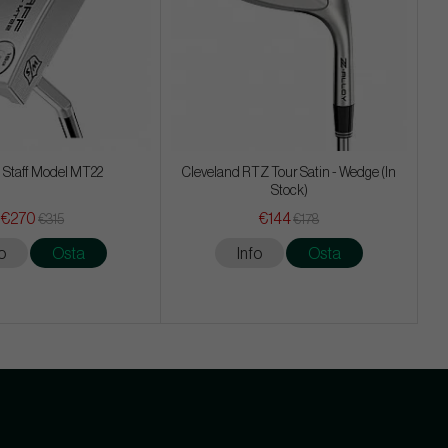
 Staff Model MT22
Cleveland RTZ Tour Satin - Wedge (In
Stock)
€270
€144
€315
€178
o
Osta
Info
Osta