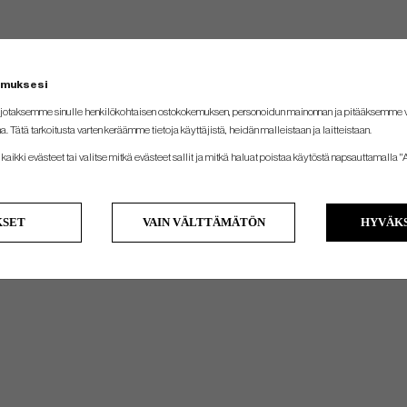
emuksesi
jotaksemme sinulle henkilökohtaisen ostokokemuksen, personoidun mainonnan ja pitääksemme
na. Tätä tarkoitusta varten keräämme tietoja käyttäjistä, heidän malleistaan ​​ja laitteistaan.
kaikki evästeet tai valitse mitkä evästeet sallit ja mitkä haluat poistaa käytöstä napsauttamalla "A
KSET
VAIN VÄLTTÄMÄTÖN
HYVÄKS