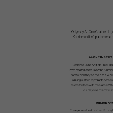
Odyssey Ai-One Cruiser -linja
Kaikissa näissä puttereissa
Ai-ONE INSERT
Designed using Artificial Intelli
have created contours on the Alumin
insert which they co-mold to a Whi
striking surface to promote consist
across the face with the classic Whi
Tour players and amateurs
UNIQUE NAV
These putters all feature a beautiful navy 