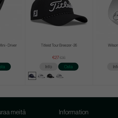
ni - Driver
Titleist Tour Breezer -26
Wilson
€27
€36
sta
Info
Osta
Inf
raa meitä
Information