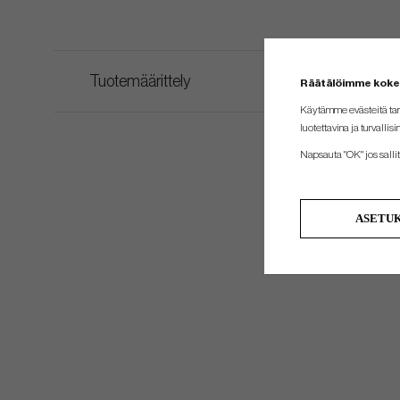
Tuotemäärittely
Räätälöimme kok
Käytämme evästeitä tar
luotettavina ja turvallisi
Napsauta "OK" jos sallit 
ASETU