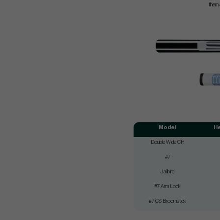
them 
Model
H
Double Wide CH
#7
Jailbird
#7 Arm Lock
#7 CS Broomstick