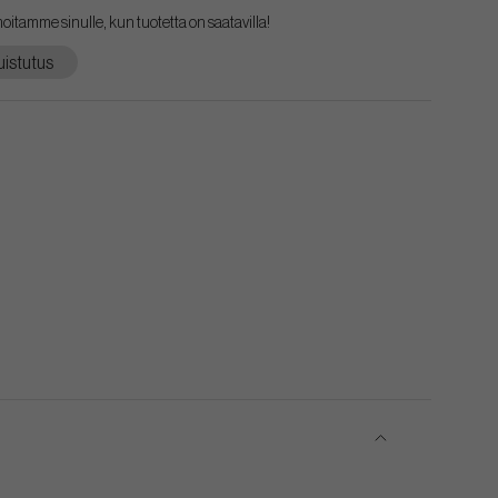
lmoitamme sinulle, kun tuotetta on saatavilla!
istutus