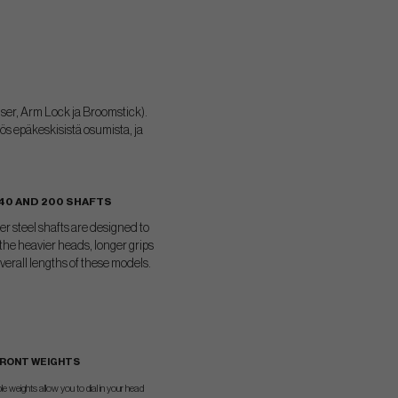
iser, Arm Lock ja Broomstick).
s epäkeskisistä osumista, ja
140 AND 200 SHAFTS
r steel shafts are designed to
he heavier heads, longer grips
verall lengths of these models.
RONT WEIGHTS
le weights allow you to dial in your head