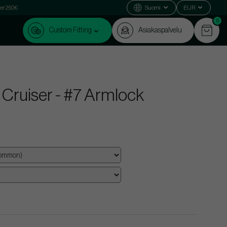
ver 250€
Suomi
EUR
0
Custom Fitting
Asiakaspalvelu
Cruiser - #7 Armlock