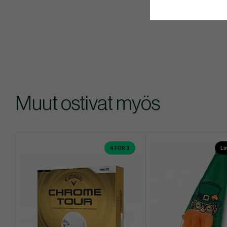
Muut ostivat myös
4 FOR 3
Li