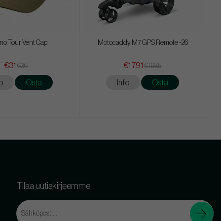
no Tour Vent Cap
Motocaddy M7 GPS Remote -26
€31
€1 791
€36
€1 935
o
Osta
Info
Osta
Tilaa uutiskirjeemme