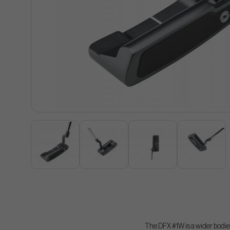
The DFX #1W is a wider bodied 