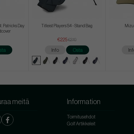
t. Patricks Day
Titleist Players S4 - Stand Bag
Mizu
dcover
€225
€270
sta
Info
Osta
Inf
raa meitä
Information
Toimitusehdot
Golf Artikkeleit