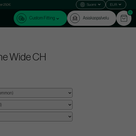
ver 250€
Suomi
EUR
0
Custom Fitting
Asiakaspalvelu
ne Wide CH