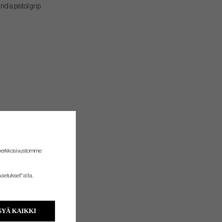
d a pistol grip.
 verkkosivustomme
setukset" alla.
YÄ KAIKKI