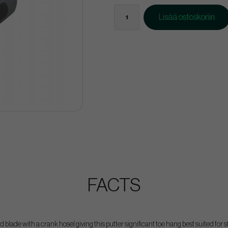
Lisää ostoskoriin
FACTS
blade with a crank hosel giving this putter significant toe hang best suited for 