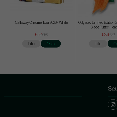
Callaway Chrome Tour 2026 - White
Odyssey Limited Edition S
Blade Putter Hea
€52
€36
€58
€57
Info
Osta
Info
O
Seu