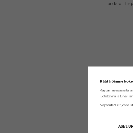
and arc. This p
Räätälöimme kok
Käytämme evästeitä tar
luotettavina ja turvallisi
Napsauta "OK" jos sallit 
ASETU