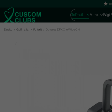
Ex
Golfmailat
Varret
Bägit
Etusivu
Golfmailat
Putterit
Odyssey DFX One Wide CH