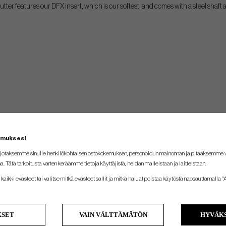
utter features our DFX insert, which is our softest, and comes with a steel shaft an
emuksesi
jotaksemme sinulle henkilökohtaisen ostokokemuksen, personoidun mainonnan ja pitääksemme
na. Tätä tarkoitusta varten keräämme tietoja käyttäjistä, heidän malleistaan ​​ja laitteistaan.
kaikki evästeet tai valitse mitkä evästeet sallit ja mitkä haluat poistaa käytöstä napsauttamalla "A
KSET
VAIN VÄLTTÄMÄTÖN
HYVÄKS