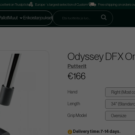
cellent on Trustpilot
Europe´s largest selection of Custom
Free shipping on orders o
Pallot
Muut
Erikoistarjoukset
Odyssey DFX O
Putterit
€166
Hand
Length
Grip Model
Delivery time: 7-14 days.