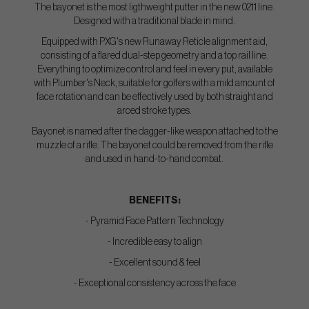
The bayonet is the most ligthweight putter in the new 0211 line.
Designed with a traditional blade in mind.
Equipped with PXG's new Runaway Reticle alignment aid,
consisting of a flared dual-step geometry and a top rail line.
Everything to optimize control and feel in every put, available
with Plumber's Neck, suitable for golfers with a mild amount of
face rotation and can be effectively used by both straight and
arced stroke types.
Bayonet is named after the dagger-like weapon attached to the
muzzle of a rifle. The bayonet could be removed from the rifle
and used in hand-to-hand combat.
BENEFITS:
- Pyramid Face Pattern Technology
- Incredible easy to align
- Excellent sound & feel
- Exceptional consistency across the face