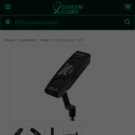
Etusivu
Golfmailat
Putterit
PXG Bayonet - 0211