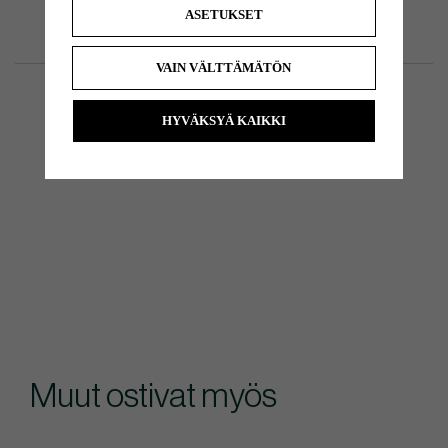
ASETUKSET
VAIN VÄLTTÄMÄTÖN
HYVÄKSYÄ KAIKKI
Muut ostivat myös