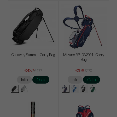
Callaway Summit - Carry Bag
Mizuno BR-D3 2024 - Carry
Bag
€432
€198
€477
€270
Info
Osta
Info
Osta