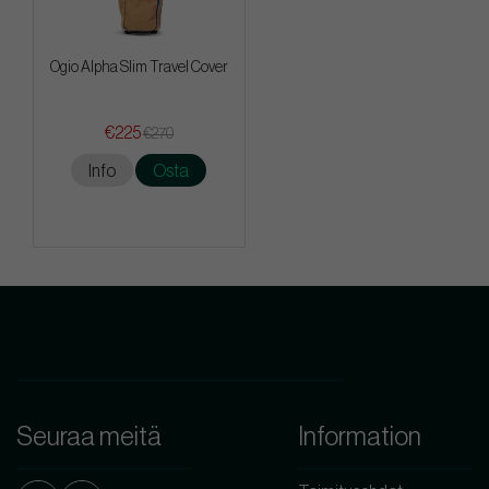
Ogio Alpha Slim Travel Cover
€225
€270
Info
Osta
Seuraa meitä
Information