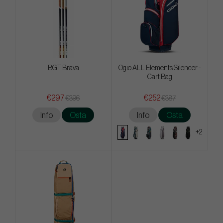
BGT Brava
Ogio ALL Elements Silencer -
Cart Bag
€297
€252
€396
€387
Info
Osta
Info
Osta
+2