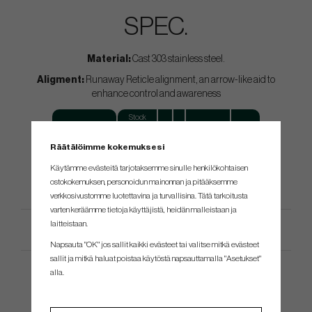
SPEC.
Material:
Cast 303 stainless steel.
Aligment:
Runaway Reticle alignment, an arrow-like aid to
enhance control and awareness
Stock
Hosel Type
Loft
Lie
Hang Angle
Offset
Head Weight
Räätälöimme kokemuksesi
Plumber's Neck
350g
3°
70°
Mid Toe Hang
Full Shaft
Käytämme evästeitä tarjotaksemme sinulle henkilökohtaisen
ostokokemuksen, personoidun mainonnan ja pitääksemme
verkkosivustomme luotettavina ja turvallisina. Tätä tarkoitusta
varten keräämme tietoja käyttäjistä, heidän malleistaan ​​ja
laitteistaan.
Tuotemäärittely
Napsauta "OK" jos sallit kaikki evästeet tai valitse mitkä evästeet
sallit ja mitkä haluat poistaa käytöstä napsauttamalla "Asetukset"
alla.