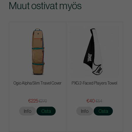
Muut ostivat myös
Ogio Alpha Slim Travel Cover
PXG 2-Faced Players Towel
€225
€40
€270
€54
Info
Osta
Info
Osta