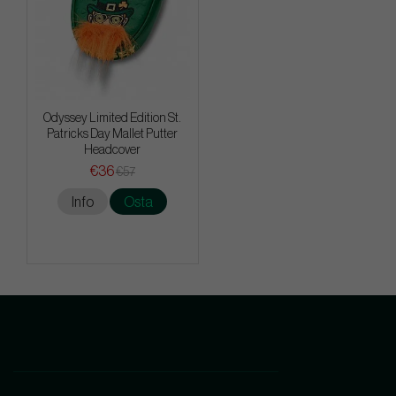
Odyssey Limited Edition St.
Patricks Day Mallet Putter
Headcover
€36
€57
Info
Osta