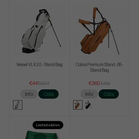
Vessel VLX 2.0 - Stand Bag
Cobra Premium Stand -26 -
Stand Bag
€441
€360
€504
€405
Info
Osta
Info
Osta
Limited edition