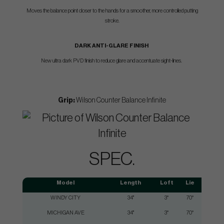
Moves the balance point closer to the hands for a smoother, more controlled putting
stroke.
DARK ANTI-GLARE FINISH
New ultra dark PVD finish to reduce glare and accentuate sight-lines.
Grip:
Wilson Counter Balance Infinite
SPEC.
Model
Length
Loft
Lie
T
WINDY CITY
34"
3°
70°
MICHIGAN AVE
34"
3°
70°