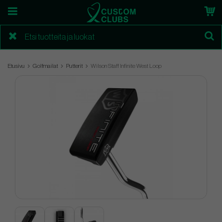
Etusivu
Golfmailat
Putterit
Wilson Staff Infinite West Loop