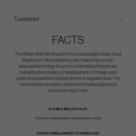
Tuotetiedot
FACTS
The Wilson Staff Infinite putter line includes eight classic head
shapes with refined detailing, each featuring counter-
balanced technology for a more controlled putting stroke.
Inspired by the company's headquarters in Chicago, each
putter is named after a local landmark or neighborhood. The
new line features a dark, matte finish to reduce glare and
accentuate sight-lines.
DOUBLE MILLED FACE
Promotes consistent impact, roll and distance control
COUNTERBALANCED TECHNOLOGY