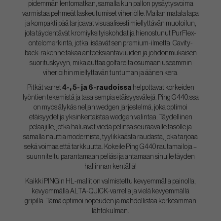
pidemmän lentomatkan, samalla kun pallon pysäytysvoima
varmistaa pehmeät laskeutumiset viheriölle. Mailan matala lapa
ja kompakti pää tarjoavat visuaalisesti miellyttävän muotoilun,
jota täydentävät kromiyksityiskohdat ja hienostunut PurFlex-
ontelomerkintä, jotka lisäävät sen premium-ilmettä. Cavity-
back-rakenne takaa anteeksiantavuuden ja johdonmukaisen
suorituskyvyn, mikä auttaa golfareita osumaan useammin
viheriöihin miellyttävän tuntuman ja äänen kera.
Pitkät varret
4-, 5- ja 6-raudoissa
helpottavat korkeiden
lyöntien tekemistä ja tasaisempia etäisyysvälejä. Ping G440:ssa
on myös älykäs neljän wedgen järjestelmä, joka optimoi
etäisyydet ja yksinkertaistaa wedgen valintaa. Täydellinen
pelaajille, jotka haluavat viedä pelinsä seuraavalle tasolle ja
samalla nauttia modernista, tyylikkäästä raudasta, joka tarjoaa
sekä voimaa että tarkkuutta. Kokeile Ping G440 rautamailoja –
suunniteltu parantamaan peliäsi ja antamaan sinulle täyden
hallinnan kentällä!
Kaikki PINGin HL-mallit on valmistettu kevyemmällä painolla,
kevyemmällä ALTA-QUICK-varrella ja vielä kevyemmällä
gripillä. Tämä optimoi nopeuden ja mahdollistaa korkeamman
lähtökulman.