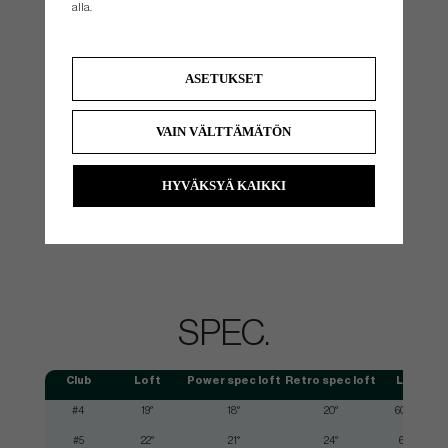
alla.
ASETUKSET
Shaped For Success
The more compact shape provides a clean look. The shorter hosel helps lower the CG
VAIN VÄLTTÄMÄTÖN
and align it with the force line to increase ball speed and ensure solid impact, especially
low on the face. A hydropearl 2.0 chrome finish delivers consistency from wet or dry
grass.
HYVÄKSYÄ KAIKKI
SPEC.
Club
Loft
Power spec loft
Retro spec loft
Lie
#4
19°
18°
20°
60.5°
#5
22°
21°
24°
61°