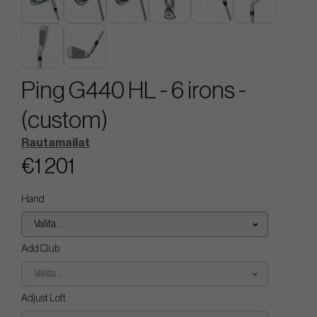
Ping G440 HL - 6 irons -
(custom)
Rautamailat
€1 201
Hand
Valita...
Add Club
Valita...
Adjust Loft