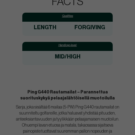
FACTS
Qualities:
LENGTH
FORGIVING
Handicap-level:
MID/HIGH
Ping G440 Rautamailat – Parannettua
suorituskykyä pelaajalähtöisellä muotoilulla
Sarja, joka sisältää 6 mailaa (5-PW)
Ping G440 rautamailat on
suunniteltu golfareille, jotka haluavat yhdistää pituuden,
anteeksiantavuuden ja tyylikkään pelaajamaisen muotoilun.
Ohuempi lavan etuosa ja matala, takaosassa sijaitseva
painopiste tuottavat suuremman pallon nopeuden ja