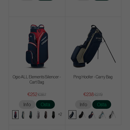
Ogio ALL Elements Silencer -
Ping Hoofer - Carry Bag
Cart Bag
€252
€238
€387
€279
Info
Osta
Info
Osta
+2