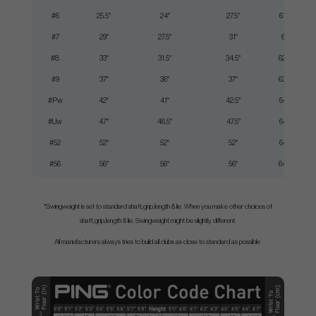
#6
25.5°
24°
27.5°
61.5°
#7
29°
27.5°
31°
62°
#8
33°
31.5°
34.5°
62.8°
#9
37°
36°
37°
63.5°
#Pw
42°
41°
42.5°
64.1°
#Uw
47°
46.5°
47.5°
64.1°
#52
52°
52°
52°
64.1°
#56
56°
56°
56°
64.6°
*Swingweight is set to standard shaft,grip,length & lie. When you make other choices of
shaft,grip,length & lie. Swingweight might be slightly different.
All manufacturers always tries to build all clubs as close to standard as possible