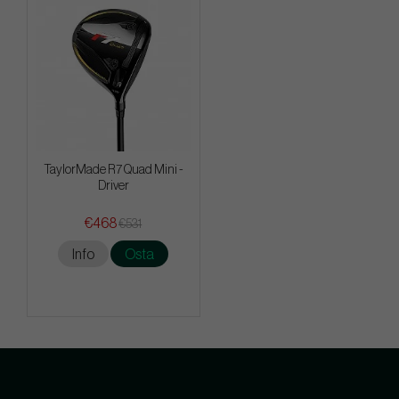
TaylorMade R7 Quad Mini -
Driver
€468
€531
Info
Osta