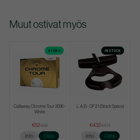
Muut ostivat myös
4 FOR 3
IN STOCK
Callaway Chrome Tour 2026 -
L.A.B - DF 2.1 (Stock Specs)
White
€52
€432
€58
€477
Info
Osta
Info
Osta