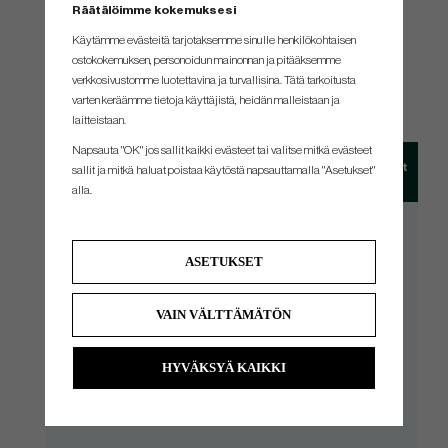
Räätälöimme kokemuksesi
Käytämme evästeitä tarjotaksemme sinulle henkilökohtaisen
ostokokemuksen, personoidun mainonnan ja pitääksemme
SPEC.
verkkosivustomme luotettavina ja turvallisina. Tätä tarkoitusta
varten keräämme tietoja käyttäjistä, heidän malleistaan ​​ja
laitteistaan.
Napsauta "OK" jos sallit kaikki evästeet tai valitse mitkä evästeet
Club
Standard Loft
Tiger´s Loft
sallit ja mitkä haluat poistaa käytöstä napsauttamalla "Asetukset"
alla.
#3
21°
22.5°
ASETUKSET
#4
24°
25.5°
VAIN VÄLTTÄMÄTÖN
#5
27°
29°
HYVÄKSYÄ KAIKKI
#6
31°
32.5°