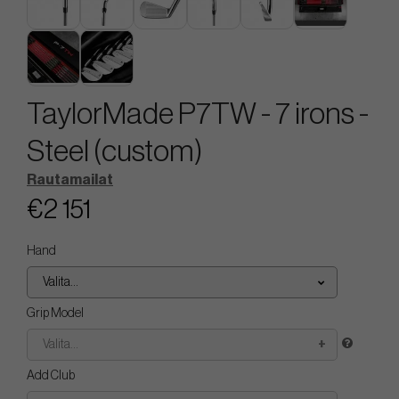
TaylorMade P7TW - 7 irons -
Steel (custom)
Rautamailat
€2 151
Hand
Valita...
Grip Model
Valita...
Add Club