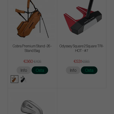
Cobra Premium Stand -26 -
Odyssey Square 2 Square TRI-
Stand Bag
HOT - #7
€360
€531
€405
€585
Info
Osta
Info
Osta