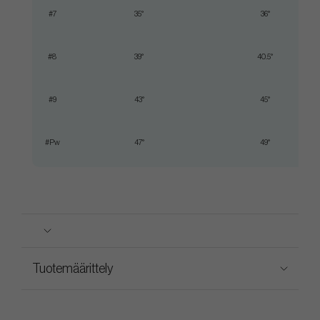
#7
35°
36°
#8
39°
40.5°
#9
43°
45°
#Pw
47°
49°
Tuotemäärittely