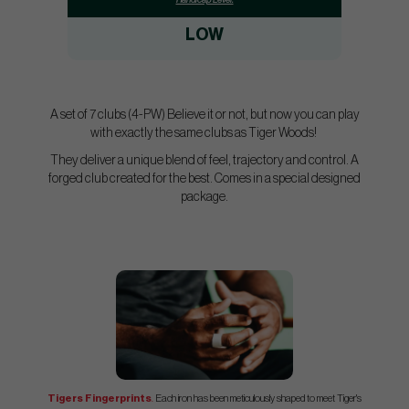
LOW
A set of 7 clubs (4-PW) Believe it or not, but now you can play
with exactly the same clubs as Tiger Woods!
They deliver a unique blend of feel, trajectory and control. A
forged club created for the best. Comes in a special designed
package.
Tigers Fingerprints
.
Each iron has been meticulously shaped to meet Tiger's