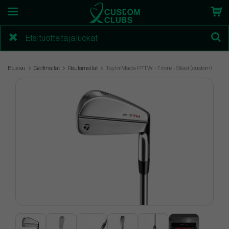
Etusivu
Golfmailat
Rautamailat
TaylorMade P7TW - 7 irons - Steel (custom)