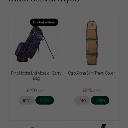
Limited edition
Ping Hoofer Ltd Mosaic - Carry
Ogio Alpha Slim Travel Cover
Bag
€270
€225
€324
€270
Info
Osta
Info
Osta