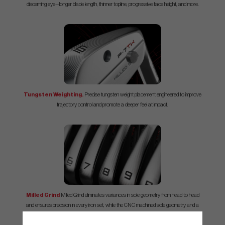
discerning eye—longer blade length, thinner topline, progressive face height, and more.
Tungsten Weighting.
Precise tungsten weight placement engineered to improve
trajectory control and promote a deeper feel at impact.
Milled Grind
Milled Grind eliminates variances in sole geometry from head to head
and ensures precision in every iron set, while the CNC machined sole geometry and a
precise leading edge promote consistent turf interaction.