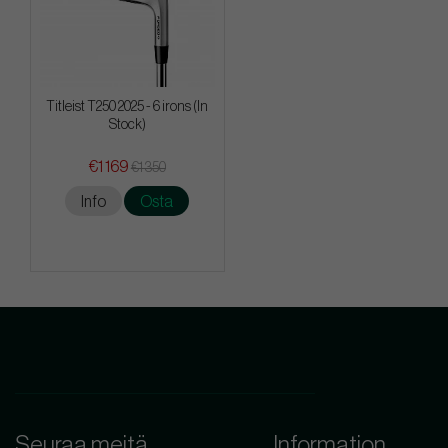
Titleist T250 2025 - 6 irons (In
Stock)
€1 169
€1 350
Info
Osta
Seuraa meitä
Information