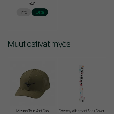
€31
Info
Osta
Muut ostivat myös
Mizuno Tour Vent Cap
Odyssey Alignment Stick Cover