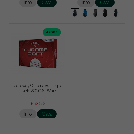
Info
Osta
Info
Osta
4 FOR 3
Callaway Chrome Soft Triple
Track 360 2026 - White
€52
€58
Info
Osta