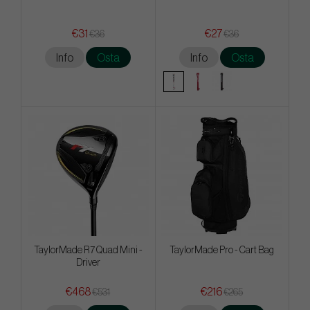
€31
€27
€36
€36
Info
Osta
Info
Osta
TaylorMade R7 Quad Mini -
TaylorMade Pro - Cart Bag
Driver
€468
€216
€531
€265