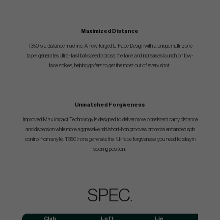
Maximized Distance
T350 is a distance machine. A new forged L-Face Design with a unique multi-zone
taper generates ultra-fast ball speed across the face and increases launch on low-
face strikes, helping golfers to get the most out of every shot.
Unmatched Forgiveness
Improved Max Impact Technology is designed to deliver more consistent carry distance
and dispersion while more aggressive mid/short-iron grooves promote enhanced spin
control from any lie. T350 Irons generate the full-face forgiveness you need to stay in
scoring position.
SPEC.
Club
Loft
Lie