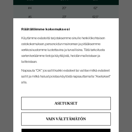
#4
20°
62°
#5
23°
62.5°
#6
26°
63°
Räätälöimme kokemuksesi
#7
29°
63.5°
Käytämme evästeitä tarjotaksemme sinulle henkilökohtaisen
#8
33°
64°
ostokokemuksen, personoidun mainonnan ja pitääksemme
verkkosivustomme luotettavina ja turvallisina. Tätä tarkoitusta
#9
38°
64°
varten keräämme tietoja käyttäjistä, heidän malleistaan ​​ja
#PW
43°
64°
laitteistaan.
#W
48°
64°
Napsauta "OK" jos sallit kaikki evästeet tai valitse mitkä evästeet
sallit ja mitkä haluat poistaa käytöstä napsauttamalla "Asetukset"
#W2
53°
64°
alla.
*Swingweight is set to standard shaft,grip,length & lie. When you make other choices of shaft,grip,length & lie.
Swingweight might be slightly different.
ASETUKSET
All manufacturers always tries to build all clubs as close to standard as possible
VAIN VÄLTTÄMÄTÖN