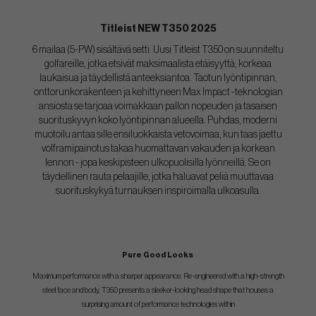
Titleist NEW T350 2025
6 mailaa (5-PW) sisältävä setti. Uusi Titleist T350 on suunniteltu
golfareille, jotka etsivät maksimaalista etäisyyttä, korkeaa
laukaisua ja täydellistä anteeksiantoa. Taotun lyöntipinnan,
onttorunkorakenteen ja kehittyneen Max Impact -teknologian
ansiosta se tarjoaa voimakkaan pallon nopeuden ja tasaisen
suorituskyvyn koko lyöntipinnan alueella. Puhdas, moderni
muotoilu antaa sille ensiluokkaista vetovoimaa, kun taas jaettu
volframipainotus takaa huomattavan vakauden ja korkean
lennon - jopa keskipisteen ulkopuolisilla lyönneillä. Se on
täydellinen rauta pelaajille, jotka haluavat peliä muuttavaa
suorituskykyä turnauksen inspiroimalla ulkoasulla.
Pure Good Looks
Maximum performance with a sharper appearance. Re-engineered with a high-strength
steel face and body, T350 presents a sleeker-looking head shape that houses a
surprising amount of performance technologies within