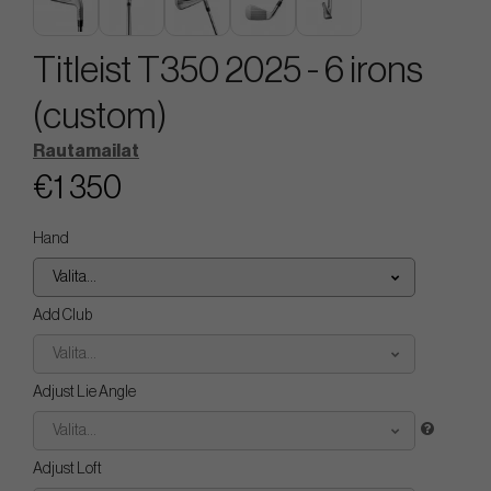
Titleist T350 2025 - 6 irons
(custom)
Rautamailat
€1 350
Hand
Valita...
Add Club
Valita...
Adjust Lie Angle
Valita...
Adjust Loft