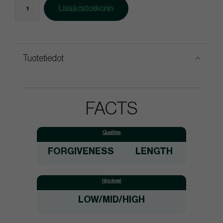
Lisää ostoskoriin
Tuotetiedot
FACTS
Qualities:
FORGIVENESS
LENGTH
Hcp-level:
LOW/MID/HIGH