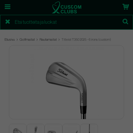
Etusivu
Golfmailat
Rautamailat
Titleist T350 2025 - 6 irons (custom)