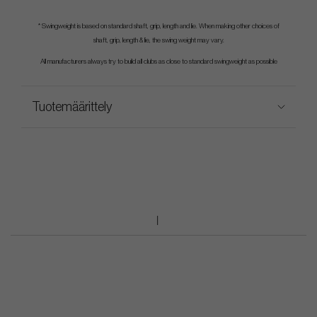
* Swingweight is based on standard shaft, grip, length and lie. When making other choices of
shaft, grip, length & lie, the swing weight may vary.
All manufacturers always try to build all clubs as close to standard swingweight as possible
Tuotemäärittely