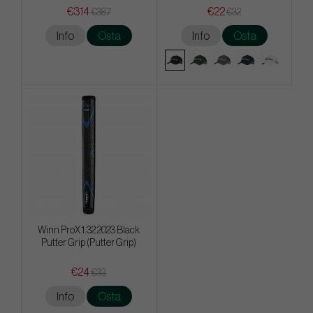
€314
€22
€387
€32
Info
Osta
Info
Osta
Winn ProX 1.32 2023 Black
Putter Grip (Putter Grip)
€24
€33
Info
Osta