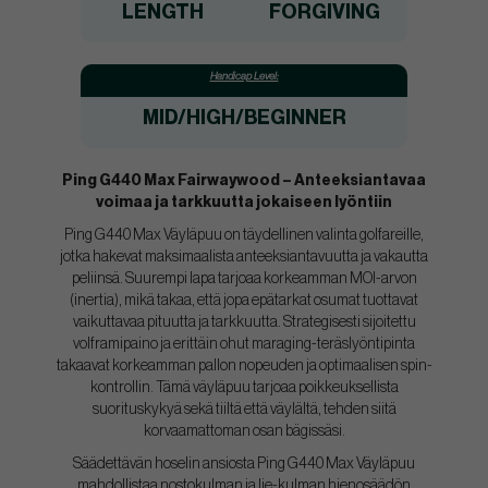
LENGTH
FORGIVING
Handicap Level:
MID/HIGH/BEGINNER
Ping G440 Max Fairwaywood – Anteeksiantavaa
voimaa ja tarkkuutta jokaiseen lyöntiin
Ping G440 Max Väyläpuu on täydellinen valinta golfareille,
jotka hakevat maksimaalista anteeksiantavuutta ja vakautta
peliinsä. Suurempi lapa tarjoaa korkeamman MOI-arvon
(inertia), mikä takaa, että jopa epätarkat osumat tuottavat
vaikuttavaa pituutta ja tarkkuutta. Strategisesti sijoitettu
volframipaino ja erittäin ohut maraging-teräslyöntipinta
takaavat korkeamman pallon nopeuden ja optimaalisen spin-
kontrollin. Tämä väyläpuu tarjoaa poikkeuksellista
suorituskykyä sekä tiiltä että väylältä, tehden siitä
korvaamattoman osan bägissäsi.
Säädettävän hoselin ansiosta Ping G440 Max Väyläpuu
mahdollistaa nostokulman ja lie-kulman hienosäädön