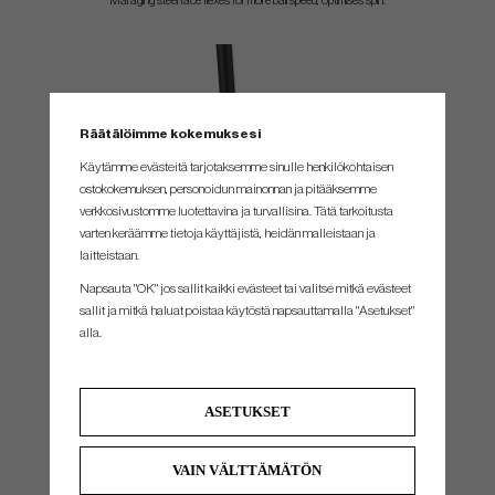
Maraging steel face flexes for more ball speed, optimises spin.
Räätälöimme kokemuksesi
Käytämme evästeitä tarjotaksemme sinulle henkilökohtaisen
ostokokemuksen, personoidun mainonnan ja pitääksemme
verkkosivustomme luotettavina ja turvallisina. Tätä tarkoitusta
varten keräämme tietoja käyttäjistä, heidän malleistaan ​​ja
laitteistaan.
FREE HOSEL DESIGN
Napsauta "OK" jos sallit kaikki evästeet tai valitse mitkä evästeet
sallit ja mitkä haluat poistaa käytöstä napsauttamalla "Asetukset"
Saves weight to lower CG, optimise launch/spin and increase forgiveness.
alla.
ASETUKSET
VAIN VÄLTTÄMÄTÖN