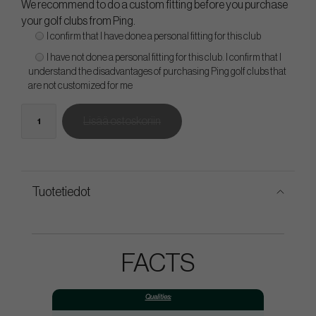
We recommend to do a custom fitting before you purchase
your golf clubs from Ping.
I confirm that I have done a personal fitting for this club
I have not done a personal fitting for this club. I confirm that I
understand the disadvantages of purchasing Ping golf clubs that
are not customized for me
Lisää ostoskoriin
Tuotetiedot
FACTS
Qualities: