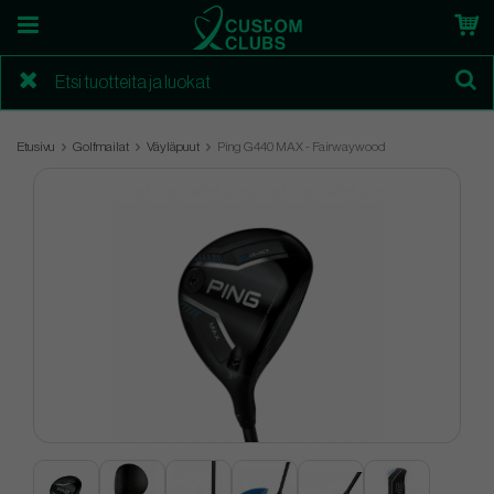
Etusivu
Golfmailat
Väyläpuut
Ping G440 MAX - Fairwaywood