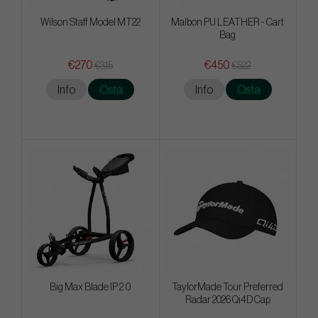
Wilson Staff Model MT22
Malbon PU LEATHER - Cart
Bag
€270
€450
€315
€522
Info
Osta
Info
Osta
Big Max Blade IP 2.0
TaylorMade Tour Preferred
Radar 2026 Qi4D Cap