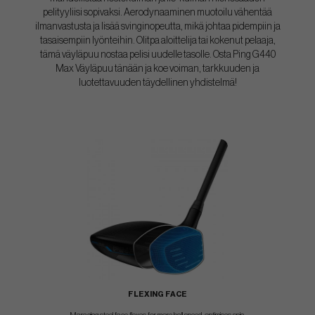
pelityyliisi sopivaksi. Aerodynaaminen muotoilu vähentää
ilmanvastusta ja lisää svinginopeutta, mikä johtaa pidempiin ja
tasaisempiin lyönteihin. Olitpa aloittelija tai kokenut pelaaja,
tämä väyläpuu nostaa pelisi uudelle tasolle. Osta Ping G440
Max Väyläpuu tänään ja koe voiman, tarkkuuden ja
luotettavuuden täydellinen yhdistelmä!
FLEXING FACE