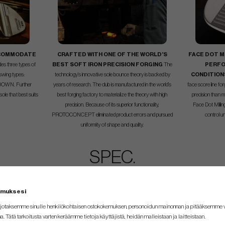
CCOMMODATE
CRAFTED WITH ONE OF THE WORLD’S
FACE DOT M
des three types of
BEST SOFT IRON PRECISION FORGING
The
PERFO
swing types:
technology’s innovative sole bounce theory is backed by
CONDITION
OWN. Further
years of research. The club is manufactured in the world’s
face score line fo
ole that best suits
best forging factory to materialize the theory with high
precision than m
precision. Because of its superior functionality,
Face Dot Millin
PROTOCONCEPT eliminated product errors and pursued
control un
uniformity of shape and quality.
SPEC.
Lie
Length
emuksesi
63.5°
Standard
jotaksemme sinulle henkilökohtaisen ostokokemuksen, personoidun mainonnan ja pitääksemme
63.5°
Standard
na. Tätä tarkoitusta varten keräämme tietoja käyttäjistä, heidän malleistaan ​​ja laitteistaan.