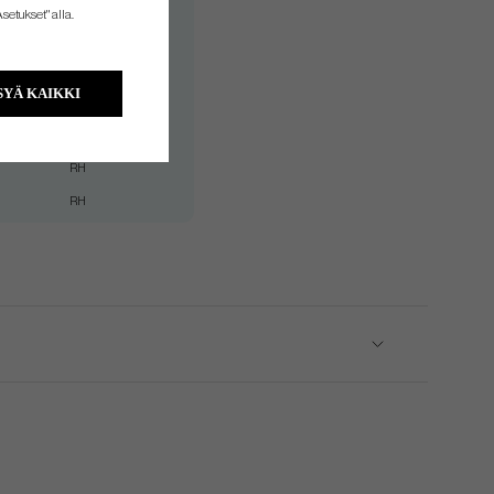
RH
setukset" alla.
RH
RH
YÄ KAIKKI
RH
RH
RH
RH