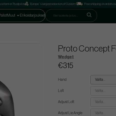
cellent on Trustpilot
Europe´s largest selection of Custom
Free shipping on orders o
Pallot
Muut
Erikoistarjoukset
Proto Concept 
Wedget
€315
Hand
Valita...
Loft
Valita...
Adjust Loft
Valita...
Adjust Lie Angle
Valita...