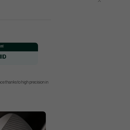
el:
ID
ce thanks to high precision in