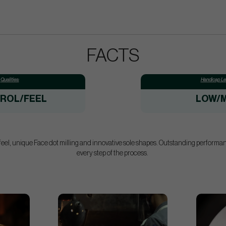
FACTS
Qualities:
Handicap Lev
ROL/FEEL
LOW/M
el, unique Face dot milling and innovative sole shapes. Outstanding performan
every step of the process.