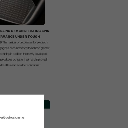
ILLING DEMONSTRATING SPIN
RMANCE UNDER TOUGH
S
The number of processes for precision
rging has been increased to achieve greater
achining.In addition, the newly developed
g produces consistent spin and improved
der all lies and weather conditions.
Hand
RH
 verkkosivustomme
RH