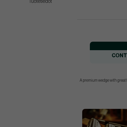
Tuotetiedot
CONT
A premium wedge with great fe