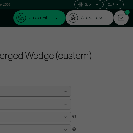
ver 250€
Suomi
EUR
0
Custom Fitting
Asiakaspalvelu
Forged Wedge (custom)