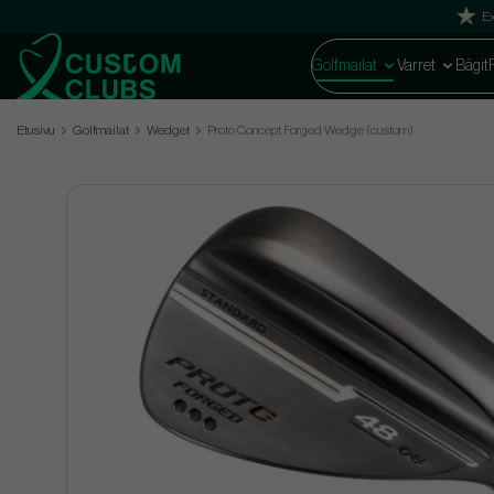
Ex
Golfmailat
Varret
Bägit
Etusivu
Golfmailat
Wedget
Proto Concept Forged Wedge (custom)