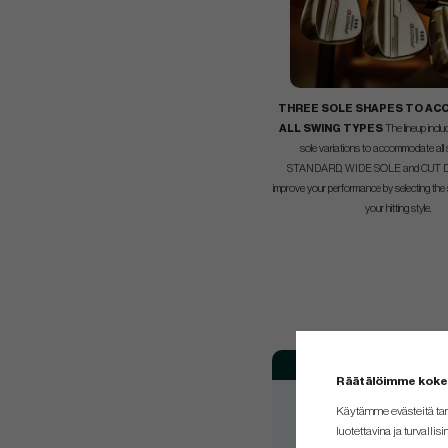
THREE SOLE SHAPES TO A
ALL SWING TYPES
The lineup inclu
sole variations to accommodate all 
STANDARD, WIDE SOLE and CUT D
improve your performance by selecting the s
your hitting style.
Loft
Räätälöimme kok
48/8°
Käytämme evästeitä tar
50/10°
luotettavina ja turvallisi