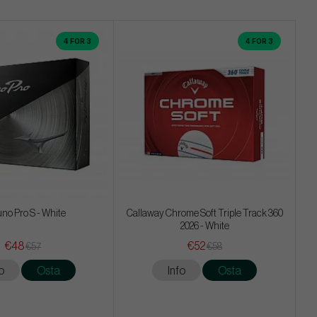
4 FOR 3
4 FOR 3
no Pro S - White
Callaway Chrome Soft Triple Track 360
2026 - White
€48
€52
€57
€58
o
Osta
Info
Osta