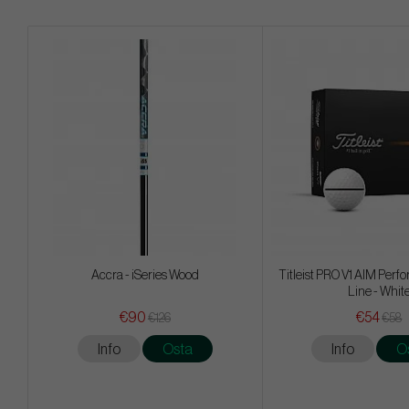
Accra - iSeries Wood
Titleist PRO V1 AIM Per
Line - Whit
€90
€54
€126
€58
Info
Osta
Info
O