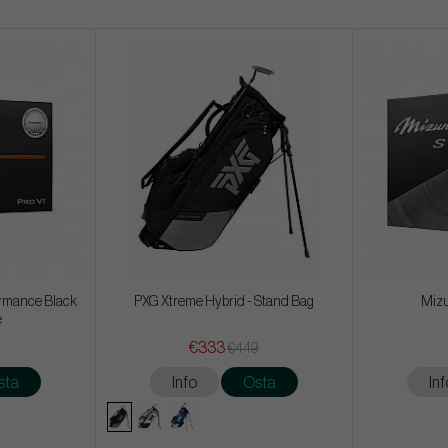
formance Black
PXG Xtreme Hybrid - Stand Bag
Mizu
e
€333
€449
sta
Info
Osta
Inf