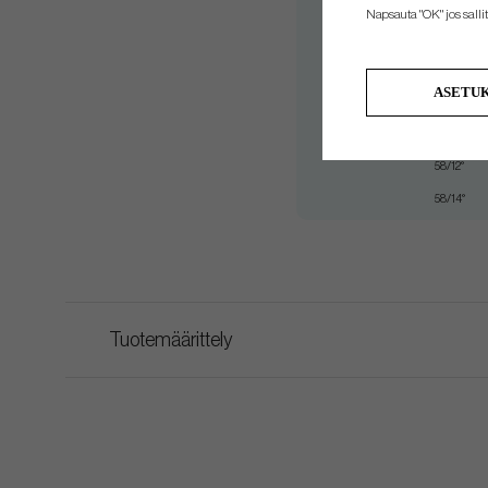
52/10°
Napsauta "OK" jos sallit 
54/12°
56/10° - WS
ASETU
56/12°
58/10° - WS
58/12°
58/14°
Tuotemäärittely