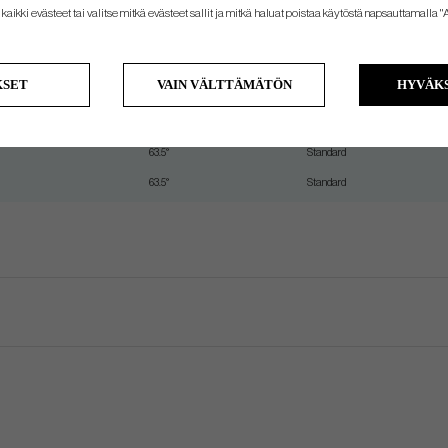
63.5°
Standard
kaikki evästeet tai valitse mitkä evästeet sallit ja mitkä haluat poistaa käytöstä napsauttamalla "A
63.5°
Standard
63.5°
Standard
KSET
VAIN VÄLTTÄMÄTÖN
HYVÄKS
63.5°
Standard
63.5°
Standard
63.5°
Standard
63.5°
Standard