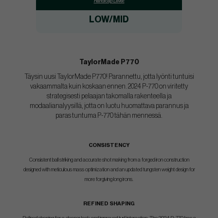
Handicap Level:
LOW/MID
TaylorMade P770
Täysin uusi TaylorMade P770! Parannettu, jotta lyönti tuntuisi
vakaammalta kuin koskaan ennen. 2024 P-770 on viritetty
strategisesti pelaajan takomalla rakenteella ja
modaalianalyysillä, jotta on luotu huomattava parannus ja
paras tuntuma P-770 tähän mennessä.
CONSISTENCY
Consistent ball striking and accurate shot making from a forged iron construction
designed with meticulous mass optimization and an updated tungsten weight design for
more forgiving long irons.
REFINED SHAPING