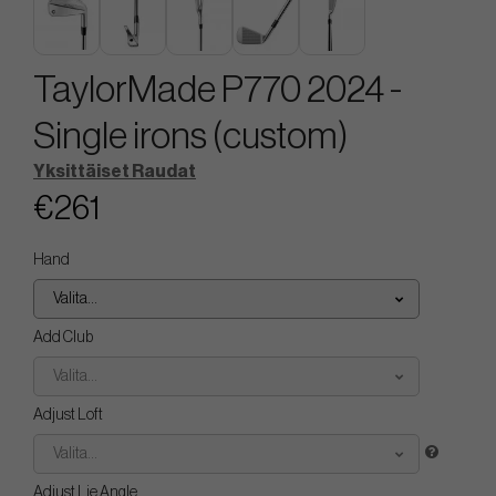
TaylorMade P770 2024 -
Single irons (custom)
Yksittäiset Raudat
€261
Hand
Valita...
Add Club
Valita...
Adjust Loft
Valita...
Adjust Lie Angle