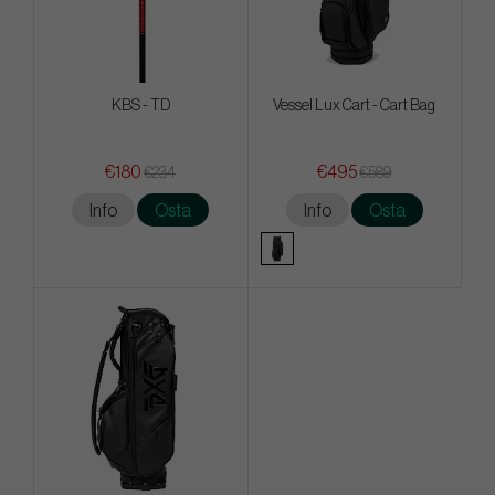
KBS - TD
Vessel Lux Cart - Cart Bag
€180
€495
€234
€589
Info
Osta
Info
Osta