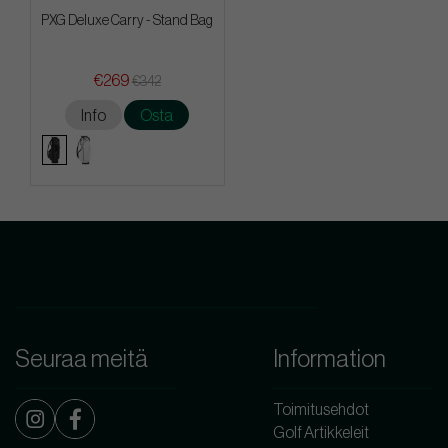
PXG Deluxe Carry - Stand Bag
€269
€342
Info
Osta
Seuraa meitä
Information
Toimitusehdot
Golf Artikkeleit