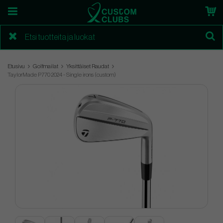
Etusivu
Golfmailat
Yksittäiset Raudat
TaylorMade P770 2024 - Single irons (custom)