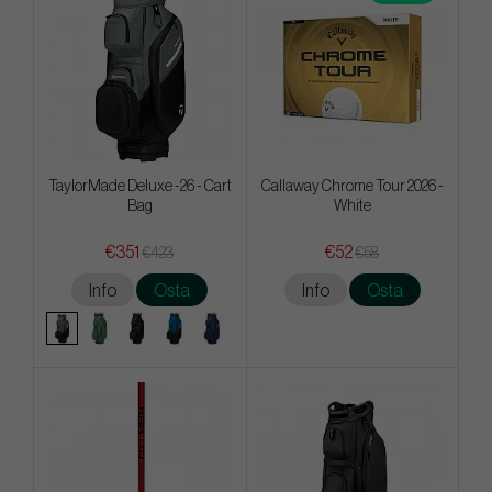
TaylorMade Deluxe -26 - Cart
Callaway Chrome Tour 2026 -
Bag
White
€351
€52
€423
€58
Info
Osta
Info
Osta