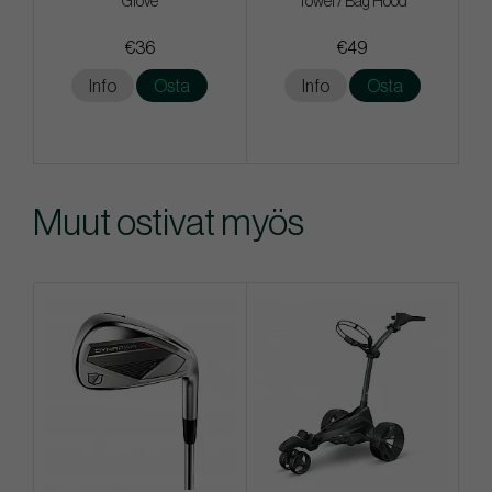
Glove
Towel / Bag Hood
€36
€49
Info
Osta
Info
Osta
Muut ostivat myös