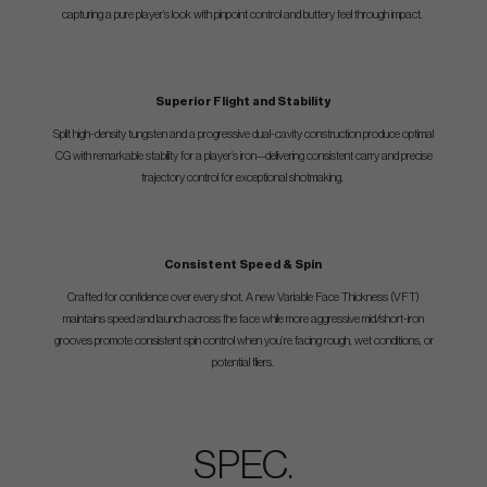
capturing a pure player’s look with pinpoint control and buttery feel through impact.
Superior Flight and Stability
Split high-density tungsten and a progressive dual-cavity construction produce optimal
CG with remarkable stability for a player’s iron—delivering consistent carry and precise
trajectory control for exceptional shotmaking.
Consistent Speed & Spin
Crafted for confidence over every shot. A new Variable Face Thickness (VFT)
maintains speed and launch across the face while more aggressive mid/short-iron
grooves promote consistent spin control when you’re facing rough, wet conditions, or
potential fliers.
SPEC.