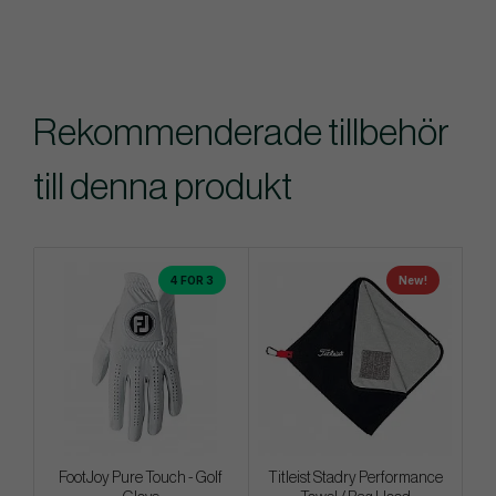
Rekommenderade tillbehör
till denna produkt
4 FOR 3
New!
FootJoy Pure Touch - Golf
Titleist Stadry Performance