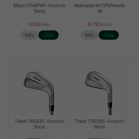
Wilson DYNAPWR - 6 irons (In
Motocaddy M7 GPS Remote
Stock)
-26
€706
€1 791
€882
€1 935
Info
Osta
Info
Osta
Titleist T100 2025 - 6 irons (In
Titleist T250 2025 - 6 irons (In
Stock)
Stock)