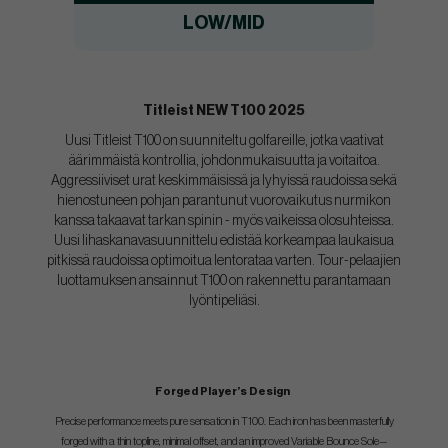
LOW/MID
Titleist NEW T100 2025
Uusi Titleist T100 on suunniteltu golfareille, jotka vaativat
äärimmäistä kontrollia, johdonmukaisuutta ja voitaitoa.
Aggressiiviset urat keskimmäisissä ja lyhyissä raudoissa sekä
hienostuneen pohjan parantunut vuorovaikutus nurmikon
kanssa takaavat tarkan spinin - myös vaikeissa olosuhteissa.
Uusi lihaskanavasuunnittelu edistää korkeampaa laukaisua
pitkissä raudoissa optimoitua lentorataa varten. Tour-pelaajien
luottamuksen ansainnut T100 on rakennettu parantamaan
lyöntipeliäsi.
Forged Player’s Design
​​​​Precise performance meets pure sensation in T100. Each iron has been masterfully
forged with a thin topline, minimal offset, and an improved Variable Bounce Sole—