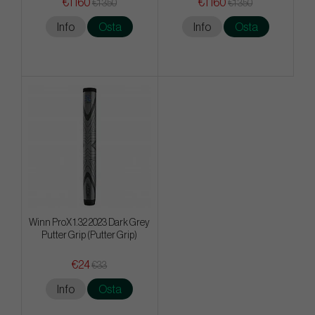
€1 160
€1 160
€1 350
€1 350
Info
Osta
Info
Osta
Winn ProX 1.32 2023 Dark Grey
Putter Grip (Putter Grip)
€24
€33
Info
Osta