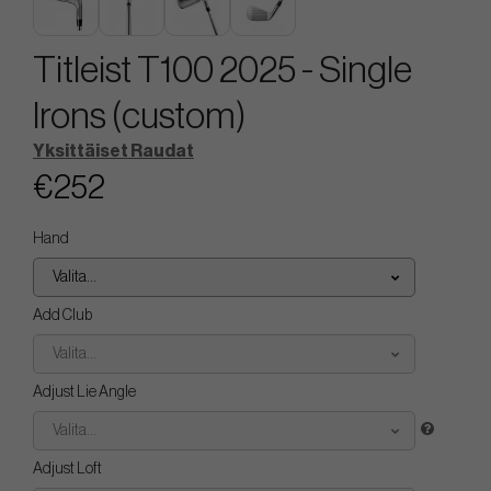
Titleist T100 2025 - Single
Irons (custom)
Yksittäiset Raudat
€252
Hand
Valita...
Add Club
Valita...
Adjust Lie Angle
Valita...
Adjust Loft