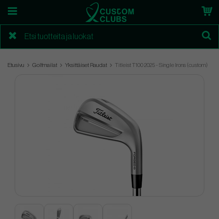
Etusivu
Golfmailat
Yksittäiset Raudat
Titleist T100 2025 - Single Irons (custom)