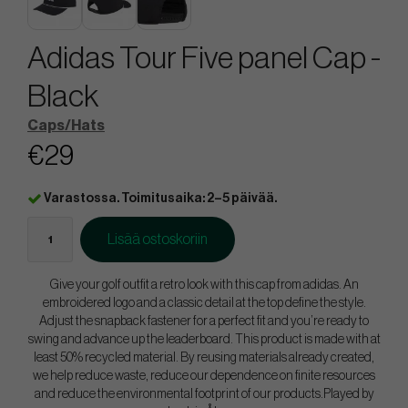
Adidas Tour Five panel Cap -
Black
Caps/Hats
€29
Varastossa. Toimitusaika: 2–5 päivää.
Lisää ostoskoriin
Give your golf outfit a retro look with this cap from adidas. An
embroidered logo and a classic detail at the top define the style.
Adjust the snapback fastener for a perfect fit and you’re ready to
swing and advance up the leaderboard. This product is made with at
least 50% recycled material. By reusing materials already created,
we help reduce waste, reduce our dependence on finite resources
and reduce the environmental footprint of our products.Played by