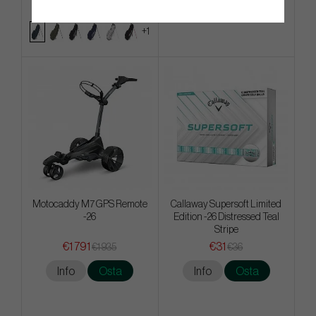
Info
Osta
Info
Osta
+1
Motocaddy M7 GPS Remote
Callaway Supersoft Limited
-26
Edition -26 Distressed Teal
Stripe
€1 791
€31
€1 935
€36
Info
Osta
Info
Osta