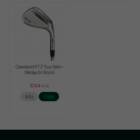
Cleveland RTZ Tour Satin -
Wedge (In Stock)
€144
€178
Info
Osta