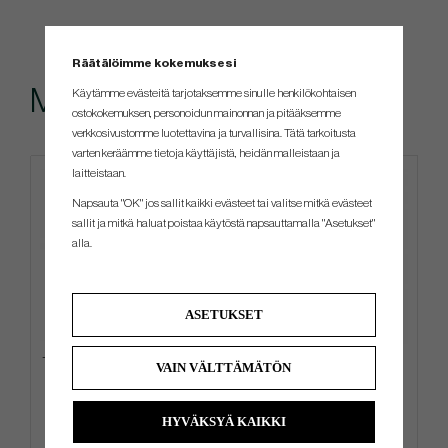
Räätälöimme kokemuksesi
Muut ostivat myös
Käytämme evästeitä tarjotaksemme sinulle henkilökohtaisen
ostokokemuksen, personoidun mainonnan ja pitääksemme
verkkosivustomme luotettavina ja turvallisina. Tätä tarkoitusta
varten keräämme tietoja käyttäjistä, heidän malleistaan ​​ja
laitteistaan.
4 FOR 3
Napsauta "OK" jos sallit kaikki evästeet tai valitse mitkä evästeet
sallit ja mitkä haluat poistaa käytöstä napsauttamalla "Asetukset"
alla.
ASETUKSET
Titleist Players S4 - Stand Bag
Srixon AD 333 - 2026 - White
VAIN VÄLTTÄMÄTÖN
HYVÄKSYÄ KAIKKI
€225
€27
€270
€31