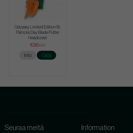
Odyssey Limited Edition St.
Patricks Day Blade Putter
Headcover
€36
€57
Info
Osta
Seuraa meitä
Information