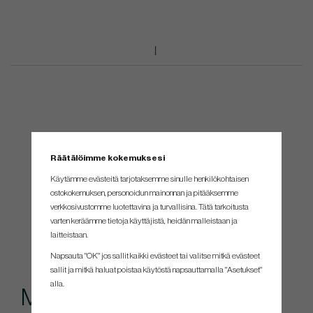
Räätälöimme kokemuksesi
Käytämme evästeitä tarjotaksemme sinulle henkilökohtaisen
ostokokemuksen, personoidun mainonnan ja pitääksemme
verkkosivustomme luotettavina ja turvallisina. Tätä tarkoitusta
varten keräämme tietoja käyttäjistä, heidän malleistaan ​​ja
laitteistaan.
Napsauta "OK" jos sallit kaikki evästeet tai valitse mitkä evästeet
sallit ja mitkä haluat poistaa käytöstä napsauttamalla "Asetukset"
alla.
Muut ostivat myös