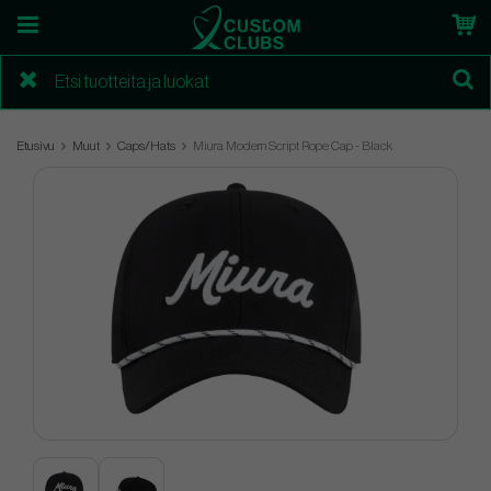
Etusivu
Muut
Caps/Hats
Miura Modern Script Rope Cap - Black