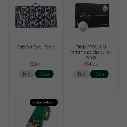
Ogio Golf Towel - Safari
Titleist PRO V1 AIM
Performance Black Line -
White
€22
€54
€31
€58
Info
Osta
Info
Osta
Limited edition