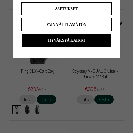
ASETUKSET
VAIN VÄLTTÄMÄTÖN
HYVÄKSYÄ KAIKKI
Ping DLX - Cart Bag
Odyssey Ai-DUAL Cruiser -
Jailbird 1/2 Ball
€333
€306
€414
€360
Info
Osta
Info
Osta