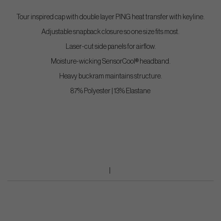
Tour inspired cap with double layer PING heat transfer with keyline.
Adjustable snapback closure so one size fits most.
Laser-cut side panels for airflow.
Moisture-wicking SensorCool® headband.
Heavy buckram maintains structure.
87% Polyester | 13% Elastane