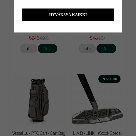
HYVÄKSYÄ KAIKKI
Ping Hoofer Lite Ltd Rust
Mizuno Pro S - White
Mosaic - Carry Bag
€243
€48
€288
€57
Info
Osta
Info
Osta
IN STOCK
Vessel Lux PRO Cart - Cart Bag
L.A.B - LINK. 1 (Stock Specs)