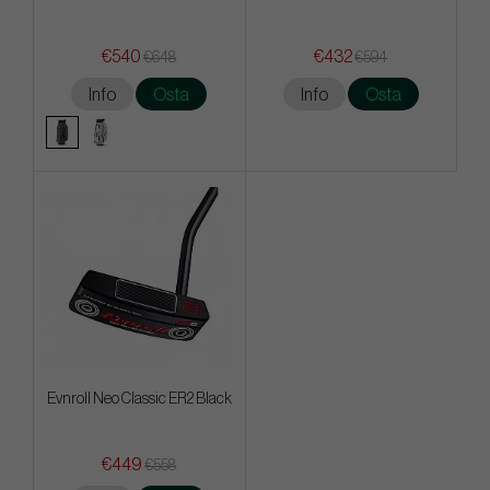
€540
€432
€648
€594
Info
Osta
Info
Osta
Evnroll Neo Classic ER2 Black
€449
€558