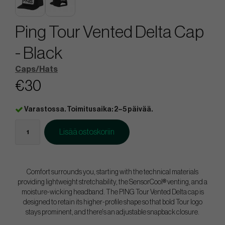
Ping Tour Vented Delta Cap
- Black
Caps/Hats
€30
Varastossa. Toimitusaika: 2–5 päivää.
Lisää ostoskoriin
Comfort surrounds you, starting with the technical materials
providing lightweight stretchability, the SensorCool® venting, and a
moisture-wicking headband. The PING Tour Vented Delta cap is
designed to retain its higher-profile shape so that bold Tour logo
stays prominent, and there's an adjustable snapback closure.