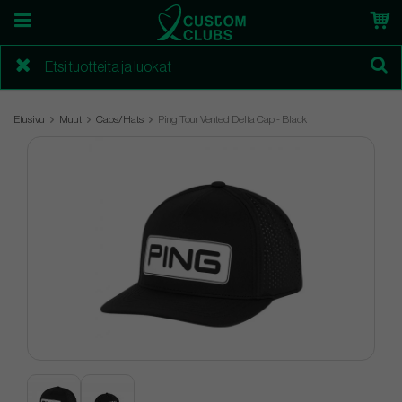
Etusivu
Muut
Caps/Hats
Ping Tour Vented Delta Cap - Black