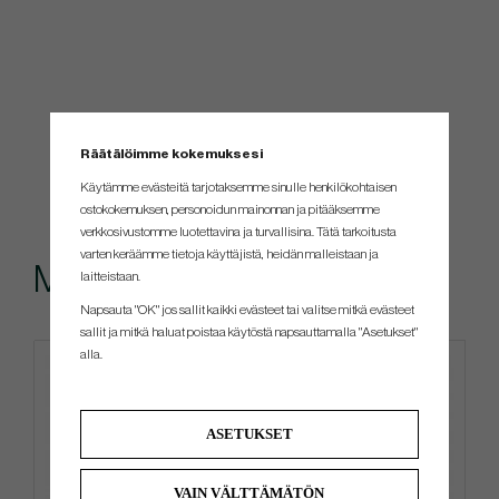
Räätälöimme kokemuksesi
Käytämme evästeitä tarjotaksemme sinulle henkilökohtaisen
ostokokemuksen, personoidun mainonnan ja pitääksemme
verkkosivustomme luotettavina ja turvallisina. Tätä tarkoitusta
varten keräämme tietoja käyttäjistä, heidän malleistaan ​​ja
Muut ostivat myös
laitteistaan.
Napsauta "OK" jos sallit kaikki evästeet tai valitse mitkä evästeet
sallit ja mitkä haluat poistaa käytöstä napsauttamalla "Asetukset"
alla.
Limited edition
4 FOR 3
ASETUKSET
VAIN VÄLTTÄMÄTÖN