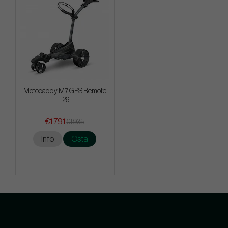
Motocaddy M7 GPS Remote
-26
€1 791
€1 935
Info
Osta