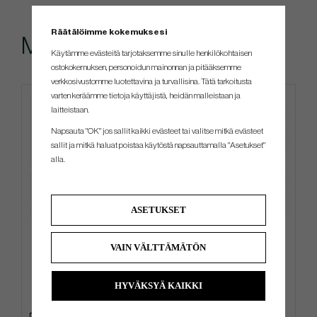
Räätälöimme kokemuksesi
Muut ostivat myös
Käytämme evästeitä tarjotaksemme sinulle henkilökohtaisen
ostokokemuksen, personoidun mainonnan ja pitääksemme
verkkosivustomme luotettavina ja turvallisina. Tätä tarkoitusta
varten keräämme tietoja käyttäjistä, heidän malleistaan ​​ja
laitteistaan.
Napsauta "OK" jos sallit kaikki evästeet tai valitse mitkä evästeet
sallit ja mitkä haluat poistaa käytöstä napsauttamalla "Asetukset"
alla.
ASETUKSET
TaylorMade Tour Preferred
Ogio Shadow - Carry Bag
Radar 2026 Qi4D Cap
VAIN VÄLTTÄMÄTÖN
€22
€351
€32
€450
HYVÄKSYÄ KAIKKI
Info
Osta
Info
Osta