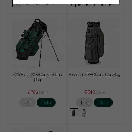
+2
PXG Aloha 2026 Carry - Stand
Vessel Lux PRO Cart - Cart Bag
Bag
€269
€540
€342
€648
Info
Osta
Info
Osta