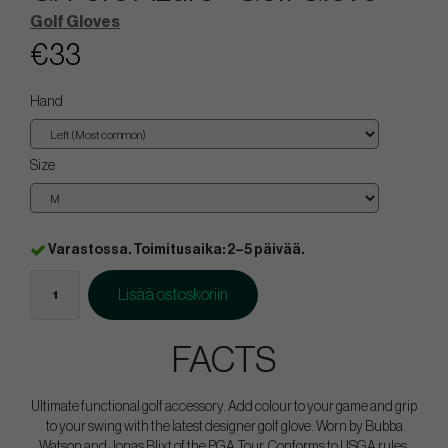
Golf Gloves
€33
Hand
Size
Varastossa. Toimitusaika: 2–5 päivää.
Lisää ostoskoriin
FACTS
Ultimate functional golf accessory. Add colour to your game and grip
to your swing with the latest designer golf glove. Worn by Bubba
Watson and Jonas Blixt of the PGA Tour. Conforms to USGA rules.