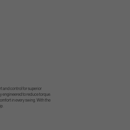
t and control for superior
ally engineered to reduce torque.
omfort in every swing. With the
ip.