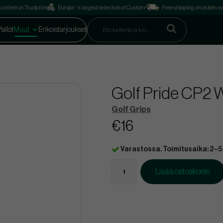
cellent on Trustpilot
Europe´s largest selection of Custom
Free shipping on orders o
Pallot
Muut
Erikoistarjoukset
Golf Pride CP2 
Golf Grips
€16
Varastossa. Toimitusaika: 2–5
Lisää ostoskoriin