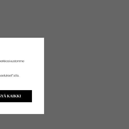
 verkkosivustomme
setukset" alla.
YÄ KAIKKI