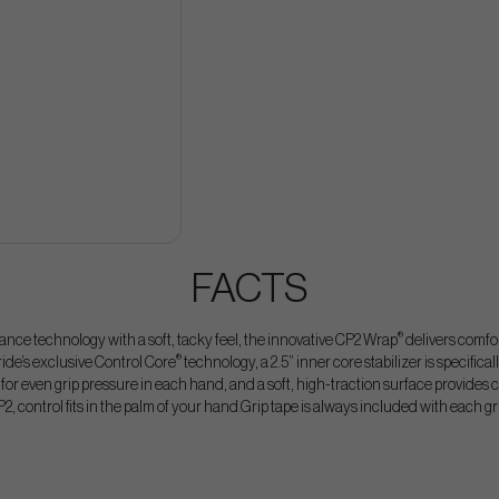
FACTS
®
ce technology with a soft, tacky feel, the innovative CP2 Wrap
delivers comfor
®
ide’s exclusive Control Core
technology, a 2.5” inner core stabilizer is specific
for even grip pressure in each hand, and a soft, high-traction surface provides c
2, control fits in the palm of your hand.Grip tape is always included with each gr