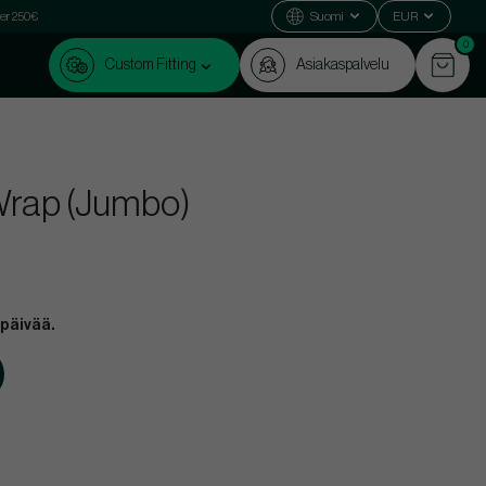
ver 250€
Suomi
EUR
0
Custom Fitting
Asiakaspalvelu
Wrap (Jumbo)
 päivää.