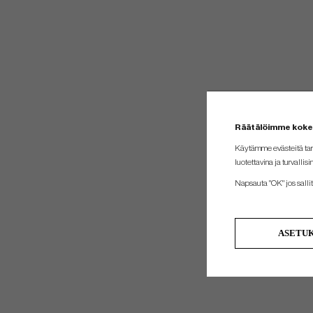
Räätälöimme kok
Käytämme evästeitä tar
luotettavina ja turvallisi
Napsauta "OK" jos sallit 
ASETU