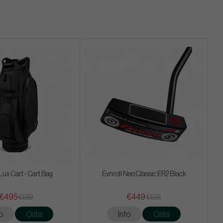
Lux Cart - Cart Bag
Evnroll Neo Classic ER2 Black
€495
€449
€589
€558
o
Osta
Info
Osta