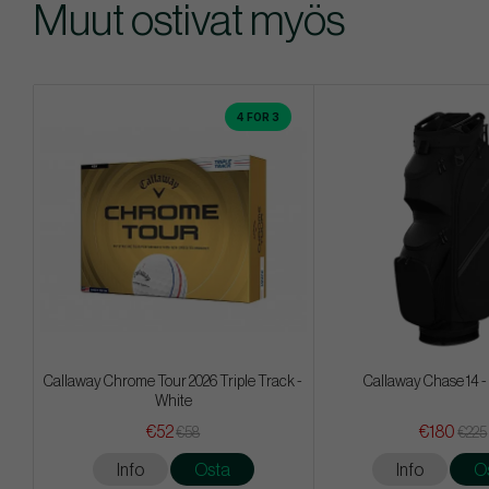
Muut ostivat myös
4 FOR 3
Callaway Chrome Tour 2026 Triple Track -
Callaway Chase 14 -
White
€52
€180
€58
€225
Info
Osta
Info
O