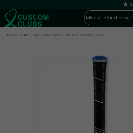
Ex
Golfmailat
Varret
Bägit
Etusivu
Muut
Grips
Golf Grips
Golf Pride CP2 Wrap (Jumbo)