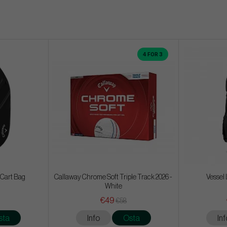
4 FOR 3
 Cart Bag
Callaway Chrome Soft Triple Track 2026 -
Vessel 
White
€49
€58
sta
Info
Osta
Inf