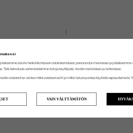
emuksesi
jotaksemme sinulle henkilökohtaisen ostokokemuksen, personoidun mainonnan ja pitääksemme
na. Tätä tarkoitusta varten keräämme tietoja käyttäjistä, heidän malleistaan ​​ja laitteistaan.
kaikki evästeet tai valitse mitkä evästeet sallit ja mitkä haluat poistaa käytöstä napsauttamalla "A
KSET
VAIN VÄLTTÄMÄTÖN
HYVÄKS