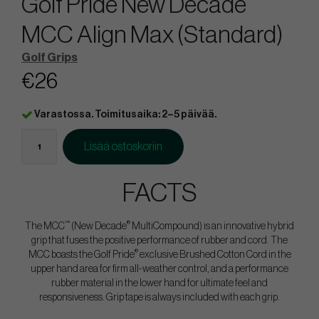
Golf Pride New Decade
MCC Align Max (Standard)
Golf Grips
€26
Varastossa. Toimitusaika: 2–5 päivää.
Lisää ostoskoriin
FACTS
™
®
The MCC
(New Decade
MultiCompound) is an innovative hybrid
grip that fuses the positive performance of rubber and cord. The
®
MCC boasts the Golf Pride
exclusive Brushed Cotton Cord in the
upper hand area for firm all-weather control, and a performance
rubber material in the lower hand for ultimate feel and
responsiveness. Grip tape is always included with each grip.