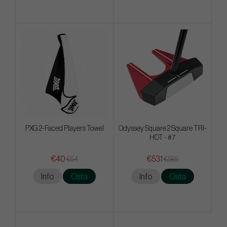
PXG 2-Faced Players Towel
Odyssey Square 2 Square TRI-
HOT - #7
€40
€531
€54
€585
Info
Osta
Info
Osta