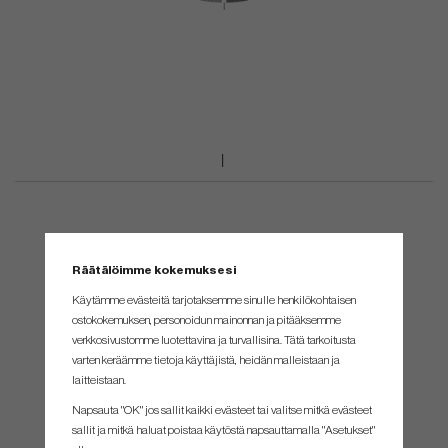
Räätälöimme kokemuksesi
Käytämme evästeitä tarjotaksemme sinulle henkilökohtaisen
ostokokemuksen, personoidun mainonnan ja pitääksemme
verkkosivustomme luotettavina ja turvallisina. Tätä tarkoitusta
varten keräämme tietoja käyttäjistä, heidän malleistaan ​​ja
laitteistaan.
Napsauta "OK" jos sallit kaikki evästeet tai valitse mitkä evästeet
sallit ja mitkä haluat poistaa käytöstä napsauttamalla "Asetukset"