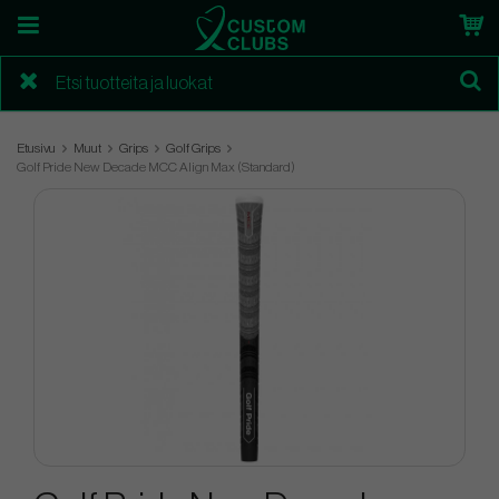
Etusivu
Muut
Grips
Golf Grips
Golf Pride New Decade MCC Align Max (Standard)