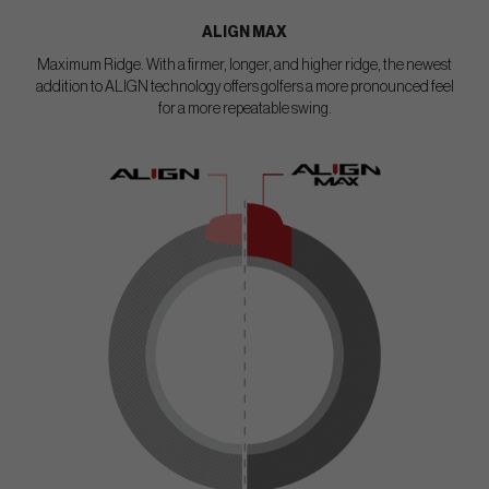
ALIGN MAX
Maximum Ridge. With a firmer, longer, and higher ridge, the newest
addition to ALIGN technology offers golfers a more pronounced feel
for a more repeatable swing.