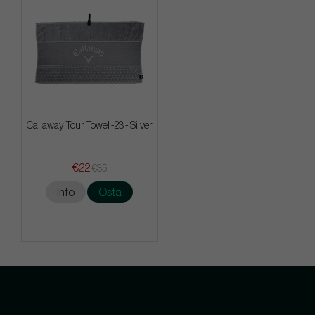
Callaway Tour Towel -23 - Silver
€22
€35
Info
Osta