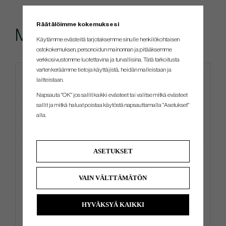
Räätälöimme kokemuksesi
Muut ostivat myös
Käytämme evästeitä tarjotaksemme sinulle henkilökohtaisen
ostokokemuksen, personoidun mainonnan ja pitääksemme
verkkosivustomme luotettavina ja turvallisina. Tätä tarkoitusta
varten keräämme tietoja käyttäjistä, heidän malleistaan ​​ja
laitteistaan.
Napsauta "OK" jos sallit kaikki evästeet tai valitse mitkä evästeet
sallit ja mitkä haluat poistaa käytöstä napsauttamalla "Asetukset"
alla.
ASETUKSET
Titleist Practice Ball bag -
TaylorMade Storm Dry -26 -
Black/White
Cart Bag
VAIN VÄLTTÄMÄTÖN
€76
€360
€90
€450
HYVÄKSYÄ KAIKKI
Info
Osta
Info
Osta