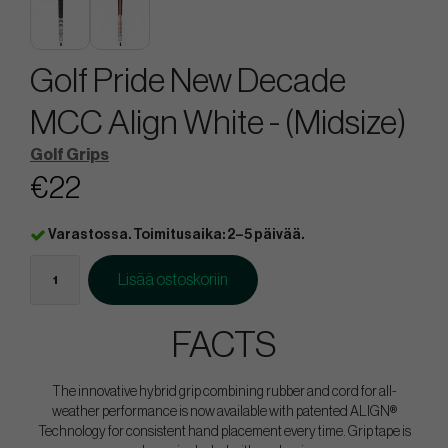
Golf Pride New Decade
MCC Align White - (Midsize)
Golf Grips
€22
Varastossa. Toimitusaika: 2–5 päivää.
Lisää ostoskoriin
FACTS
The innovative hybrid grip combining rubber and cord for all-
weather performance is now available with patented ALIGN®
Technology for consistent hand placement every time. Grip tape is