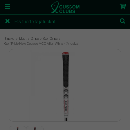
Etusivu
Muut
Grips
Golf Grips
Golf Pride New Decade MCC Align White - (Midsize)