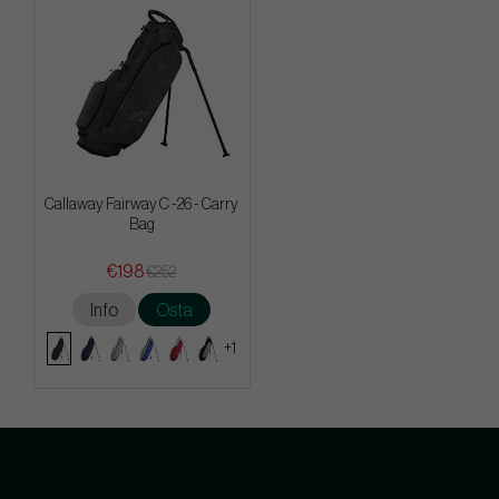
Callaway Fairway C -26 - Carry
Bag
€198
€252
Info
Osta
+1