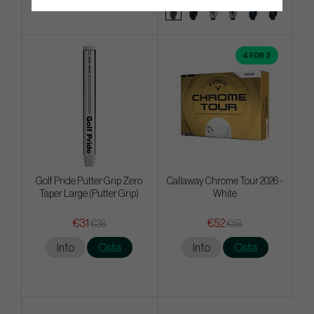
4 FOR 3
Golf Pride Putter Grip Zero
Callaway Chrome Tour 2026 -
Taper Large (Putter Grip)
White
€31
€52
€38
€58
Info
Osta
Info
Osta