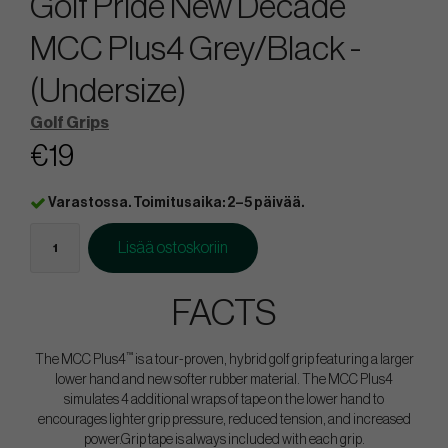
Golf Pride New Decade
MCC Plus4 Grey/Black -
(Undersize)
Golf Grips
€19
Varastossa. Toimitusaika: 2–5 päivää.
Lisää ostoskoriin
FACTS
™
The MCC Plus4
is a tour-proven, hybrid golf grip featuring a larger
lower hand and new softer rubber material. The MCC Plus4
simulates 4 additional wraps of tape on the lower hand to
encourages lighter grip pressure, reduced tension, and increased
power.Grip tape is always included with each grip.