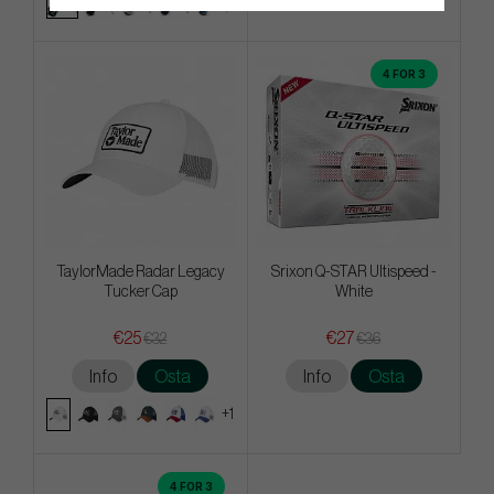
4 FOR 3
TaylorMade Radar Legacy
Srixon Q-STAR Ultispeed -
Tucker Cap
White
€25
€27
€32
€36
Info
Osta
Info
Osta
+1
4 FOR 3