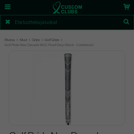
Etusivu
Muut
Grips
Golf Grips
Golf Pride New Decade MCC Plus4 Grey/Black - (Undersize)