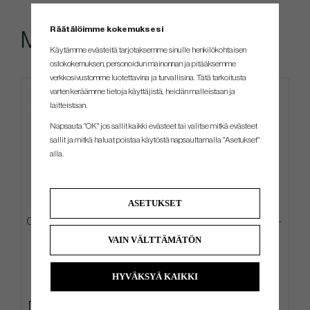
Räätälöimme kokemuksesi
Muut ostivat myös
Käytämme evästeitä tarjotaksemme sinulle henkilökohtaisen
ostokokemuksen, personoidun mainonnan ja pitääksemme
verkkosivustomme luotettavina ja turvallisina. Tätä tarkoitusta
varten keräämme tietoja käyttäjistä, heidän malleistaan ​​ja
laitteistaan.
Napsauta "OK" jos sallit kaikki evästeet tai valitse mitkä evästeet
sallit ja mitkä haluat poistaa käytöstä napsauttamalla "Asetukset"
alla.
ASETUKSET
Ogio Featherlite -26 - Carry Bag
Odyssey Square 2 Square TRI-
HOT - Jailbird
VAIN VÄLTTÄMÄTÖN
€225
€531
€270
€585
HYVÄKSYÄ KAIKKI
Info
Osta
Info
Osta