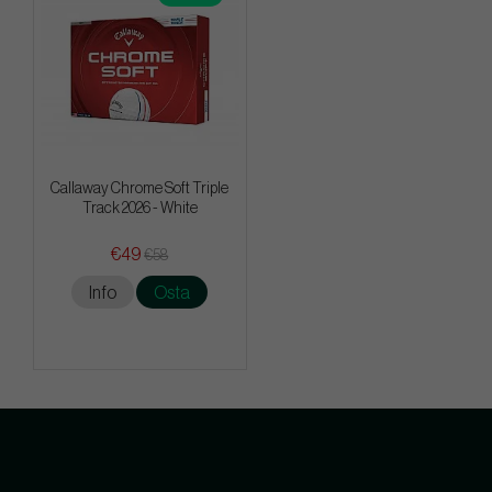
Callaway Chrome Soft Triple
Track 2026 - White
€49
€58
Info
Osta