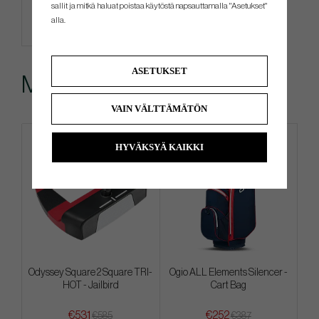
sallit ja mitkä haluat poistaa käytöstä napsauttamalla "Asetukset"
alla.
ASETUKSET
Muut ostivat myös
VAIN VÄLTTÄMÄTÖN
HYVÄKSYÄ KAIKKI
Odyssey Square 2 Square TRI-
Ogio ALL Elements Silencer -
HOT - Jailbird
Cart Bag
€531
€252
€585
€387