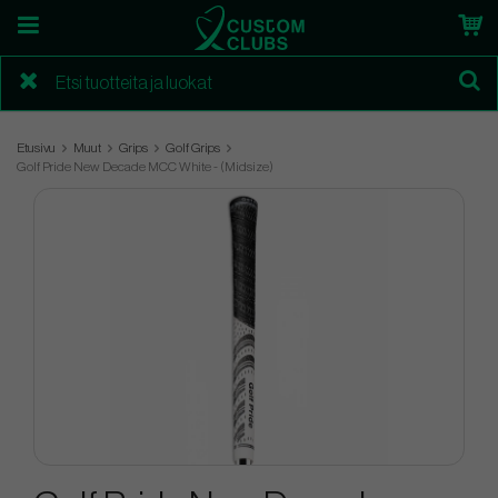
Etusivu
Muut
Grips
Golf Grips
Golf Pride New Decade MCC White - (Midsize)