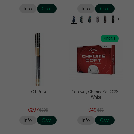
Info
Osta
Info
Osta
+2
4 FOR 3
BGT Brava
Callaway Chrome Soft 2026 -
White
€297
€49
€396
€58
Info
Osta
Info
Osta