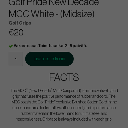
Golf Pride New Decade
MCC White - (Midsize)
Golf Grips
€20
Varastossa. Toimitusaika: 2–5 päivää.
Lisää ostoskoriin
FACTS
™
®
The MCC
(New Decade
MultiCompound) is an innovative hybrid
grip that fuses the positive performance of rubber and cord. The
®
MCC boasts the Golf Pride
exclusive Brushed Cotton Cord in the
upper hand area for firm all-weather control, and a performance
rubber material in the lower hand for ultimate feel and
responsiveness. Grip tape is always included with each grip.