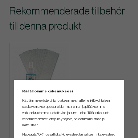
Rekommenderade tillbehör
till denna produkt
Räätälöimme kokemuksesi
Käytämme evästeitä tarjotaksemme sinulle henkilökohtaisen
ostokokemuksen, personoidun mainonnan ja pitääksemme
Regripping kit - Brampton
verkkosivustomme luotettavina ja turvallisina. Tätä tarkoitusta
varten keräämme tietoja käyttäjistä, heidän malleistaan ​​ja
laitteistaan.
€22
Napsauta "OK" jos sallit kaikki evästeet tai valitse mitkä evästeet
Info
Osta