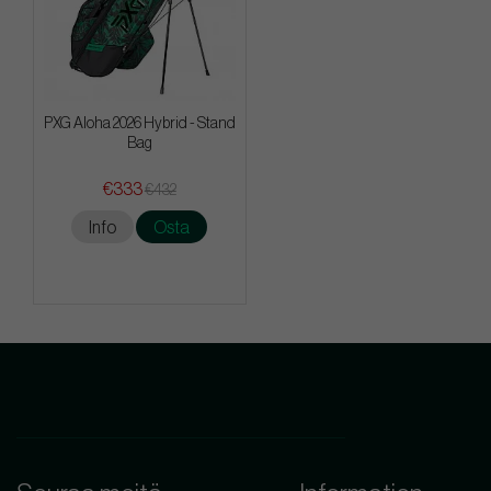
PXG Aloha 2026 Hybrid - Stand
Bag
€333
€432
Info
Osta