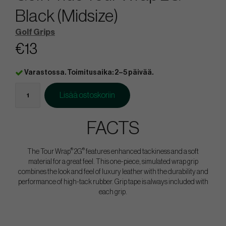
Black (Midsize)
Golf Grips
€13
Varastossa. Toimitusaika: 2–5 päivää.
Lisää ostoskoriin
FACTS
®
®
The Tour Wrap
2G
features enhanced tackiness and a soft
material for a great feel. This one-piece, simulated wrap grip
combines the look and feel of luxury leather with the durability and
performance of high-tack rubber. Grip tape is always included with
each grip.