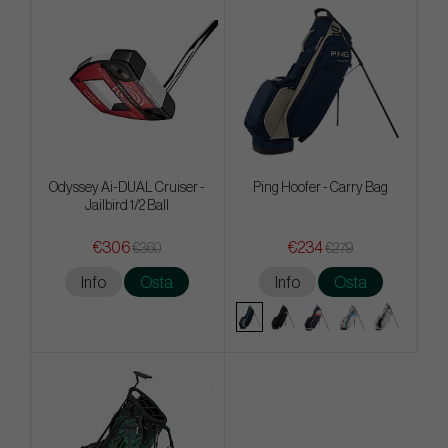
Odyssey Ai-DUAL Cruiser -
Ping Hoofer - Carry Bag
Jailbird 1/2 Ball
€306
€234
€360
€279
Info
Osta
Info
Osta