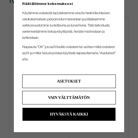
Räätälöimme kokemuksesi
Käytämme evästeitä tarjotaksemme sinulle henkilökohtaisen
ostokokemuksen, personoidun mainonnan ja pitääksemme
verkkosivustomme luotettavina ja turvallisina. Tätä tarkoitusta
Limited edition
varten keräämme tietoja käyttäjistä, heidän malleistaan ​​ja
laitteistaan.
Napsauta "OK" jos sallit kaikki evästeet tai valitse mitkä evästeet
sallit ja mitkä haluat poistaa käytöstä napsauttamalla "Asetukset"
alla.
Odyssey Limited Edition St.
BGT Brava
ASETUKSET
Patricks Day Mallet Putter
Headcover
VAIN VÄLTTÄMÄTÖN
€36
€297
€57
€396
Info
Osta
Info
Osta
HYVÄKSYÄ KAIKKI