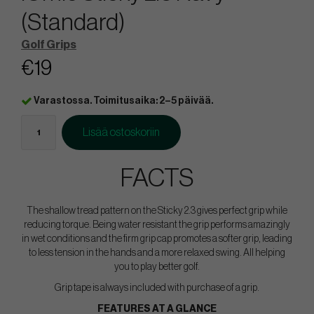
(Standard)
Golf Grips
€19
Varastossa. Toimitusaika: 2–5 päivää.
Lisää ostoskoriin
FACTS
The shallow tread pattern on the Sticky 2.3 gives perfect grip while
reducing torque. Being water resistant the grip performs amazingly
in wet conditions and the firm grip cap promotes a softer grip, leading
to less tension in the hands and a more relaxed swing. All helping
you to play better golf.
Grip tape is always included with purchase of a grip.
FEATURES AT A GLANCE