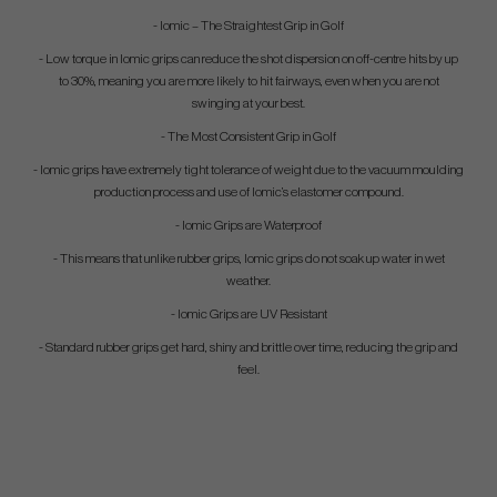
- Iomic – The Straightest Grip in Golf
- Low torque in Iomic grips can reduce the shot dispersion on off-centre hits by up
to 30%, meaning you are more likely to hit fairways, even when you are not
swinging at your best.
- The Most Consistent Grip in Golf
- Iomic grips have extremely tight tolerance of weight due to the vacuum moulding
production process and use of Iomic’s elastomer compound.
- Iomic Grips are Waterproof
- This means that unlike rubber grips, Iomic grips do not soak up water in wet
weather.
- Iomic Grips are UV Resistant
- Standard rubber grips get hard, shiny and brittle over time, reducing the grip and
feel.