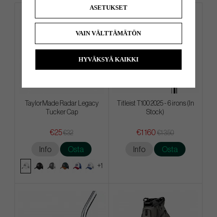
ASETUKSET
VAIN VÄLTTÄMÄTÖN
HYVÄKSYÄ KAIKKI
TaylorMade Radar Legacy
Titleist T100 2025 - 6 irons (In
Tucker Cap
Stock)
€25
€1 160
€32
€1 350
Info
Osta
Info
Osta
+1