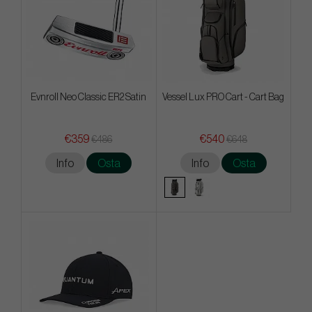
Evnroll Neo Classic ER2 Satin
Vessel Lux PRO Cart - Cart Bag
€359
€540
€486
€648
Info
Osta
Info
Osta