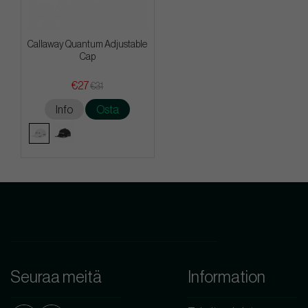
Callaway Quantum Adjustable
Cap
€27
€31
Info
Osta
Seuraa meitä
Information