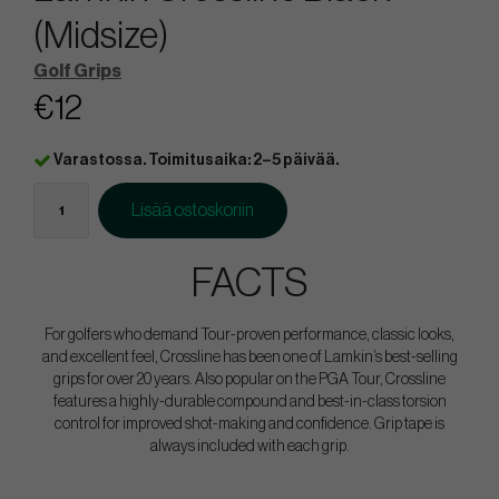
(Midsize)
Golf Grips
€12
Varastossa. Toimitusaika: 2–5 päivää.
Lisää ostoskoriin
FACTS
For golfers who demand Tour-proven performance, classic looks,
and excellent feel, Crossline has been one of Lamkin’s best-selling
grips for over 20 years. Also popular on the PGA Tour, Crossline
features a highly-durable compound and best-in-class torsion
control for improved shot-making and confidence. Grip tape is
always included with each grip.