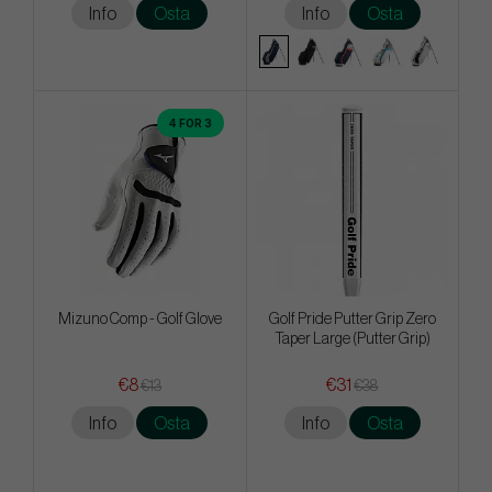
Info
Osta
Info
Osta
4 FOR 3
Mizuno Comp - Golf Glove
Golf Pride Putter Grip Zero
Taper Large (Putter Grip)
€8
€31
€13
€38
Info
Osta
Info
Osta