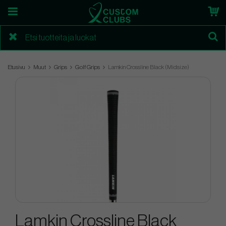
Etusivu
Muut
Grips
Golf Grips
Lamkin Crossline Black (Midsize)
Lamkin Crossline Black