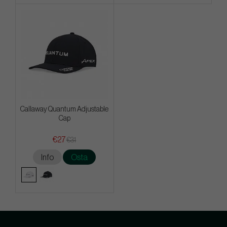
Callaway Quantum Adjustable
Cap
€27
€31
Info
Osta