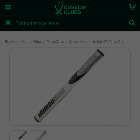
Etusivu
Muut
Grips
Putter Grips
JumboMax Jumboflat 17" (Putter Grip)