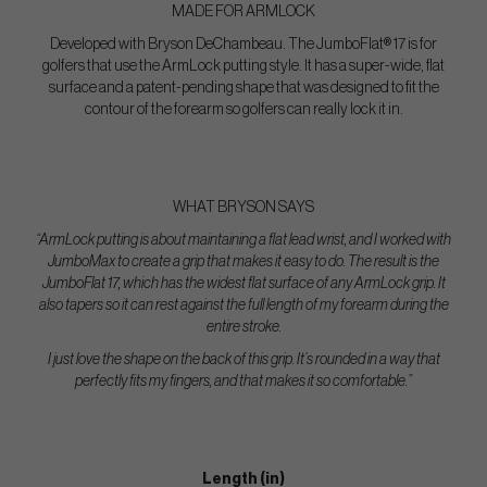
MADE FOR ARMLOCK
Developed with Bryson DeChambeau. The JumboFlat® 17 is for
golfers that use the ArmLock putting style. It has a super-wide, flat
surface and a patent-pending shape that was designed to fit the
contour of the forearm so golfers can really lock it in.
WHAT BRYSON SAYS
“ArmLock putting is about maintaining a flat lead wrist, and I worked with
JumboMax to create a grip that makes it easy to do. The result is the
JumboFlat 17, which has the widest flat surface of any ArmLock grip. It
also tapers so it can rest against the full length of my forearm during the
entire stroke.
I just love the shape on the back of this grip. It’s rounded in a way that
perfectly fits my fingers, and that makes it so comfortable.”
Length (in)