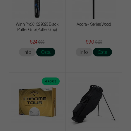
Winn ProX 1.32 2023 Black
Accra - iSeries Wood
Putter Grip (Putter Grip)
€24
€90
€33
€126
Info
Osta
Info
Osta
4 FOR 3