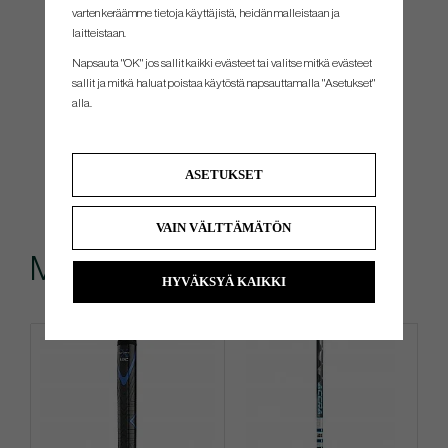
varten keräämme tietoja käyttäjistä, heidän malleistaan ​​ja
laitteistaan.
Napsauta "OK" jos sallit kaikki evästeet tai valitse mitkä evästeet
sallit ja mitkä haluat poistaa käytöstä napsauttamalla "Asetukset"
alla.
ASETUKSET
VAIN VÄLTTÄMÄTÖN
Muut ostivat myös
HYVÄKSYÄ KAIKKI