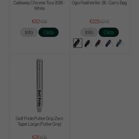
Callaway Chrome Tour 2026 -
Ogio Featherlite -26 - Carry Bag
White
€52
€225
€58
€270
Info
Osta
Info
Osta
Golf Pride Putter Grip Zero
Taper Large (Putter Grip)
€31
€38