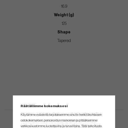
16.9
Weight (g)
125
Shape
Tapered
Räätälöimme kokemuksesi
Käytämme evästeitä tarjotaksemme sinulle henkilökohtaisen
ostokokemuksen, personoidun mainonnan ja pitääksemme
verkkosivustomme luotettavina ja turvallisina. Tätä tarkoitusta