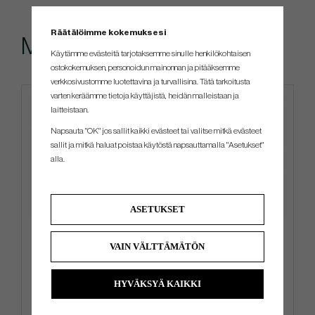
Räätälöimme kokemuksesi
Muut ostivat myös
Käytämme evästeitä tarjotaksemme sinulle henkilökohtaisen
ostokokemuksen, personoidun mainonnan ja pitääksemme
verkkosivustomme luotettavina ja turvallisina. Tätä tarkoitusta
varten keräämme tietoja käyttäjistä, heidän malleistaan ​​ja
4 FOR 3
laitteistaan.
Napsauta "OK" jos sallit kaikki evästeet tai valitse mitkä evästeet
sallit ja mitkä haluat poistaa käytöstä napsauttamalla "Asetukset"
alla.
ASETUKSET
KBS - TD
Titleist PRO V1x - White
VAIN VÄLTTÄMÄTÖN
€180
€54
€234
€58
HYVÄKSYÄ KAIKKI
Info
Osta
Info
Osta