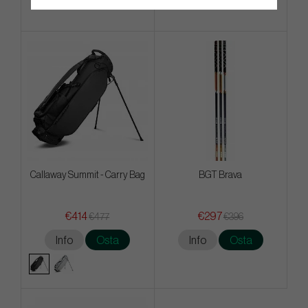
Callaway Summit - Carry Bag
BGT Brava
€414
€297
€477
€396
Info
Osta
Info
Osta