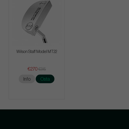
Wilson Staff Model MT22
€270
€315
Info
Osta