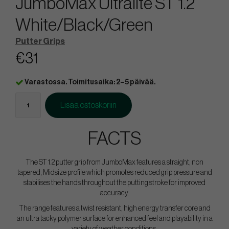
JumboMax Ultralite ST 1.2
White/Black/Green
Putter Grips
€31
Varastossa. Toimitusaika: 2–5 päivää.
Lisää ostoskoriin
FACTS
The ST 1.2 putter grip from JumboMax features a straight, non
tapered, Midsize profile which promotes reduced grip pressure and
stabilises the hands throughout the putting stroke for improved
accuracy.
The range features a twist resistant, high energy transfer core and
an ultra tacky polymer surface for enhanced feel and playability in a