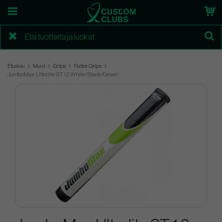
Etusivu
Muut
Grips
Putter Grips
JumboMax Ultralite ST 1.2 White/Black/Green