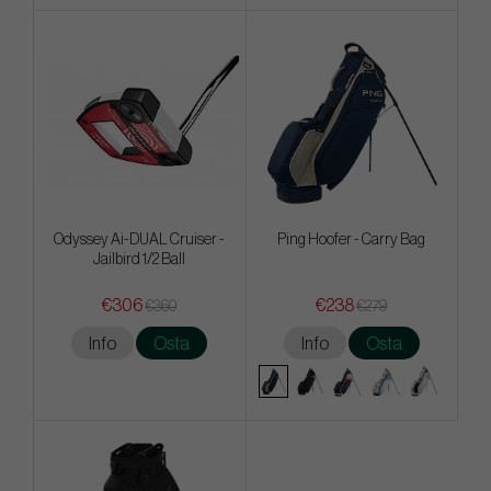
Odyssey Ai-DUAL Cruiser -
Ping Hoofer - Carry Bag
Jailbird 1/2 Ball
€306
€238
€360
€279
Info
Osta
Info
Osta