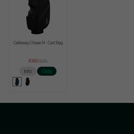
Callaway Chase 14 - Cart Bag
€180
€225
Info
Osta