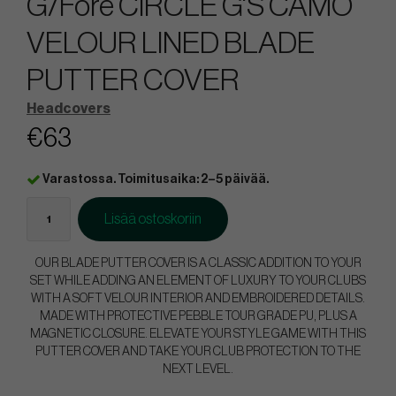
G/Fore CIRCLE G'S CAMO
VELOUR LINED BLADE
PUTTER COVER
Headcovers
€63
Varastossa. Toimitusaika: 2–5 päivää.
Lisää ostoskoriin
OUR BLADE PUTTER COVER IS A CLASSIC ADDITION TO YOUR
SET WHILE ADDING AN ELEMENT OF LUXURY TO YOUR CLUBS
WITH A SOFT VELOUR INTERIOR AND EMBROIDERED DETAILS.
MADE WITH PROTECTIVE PEBBLE TOUR GRADE PU, PLUS A
MAGNETIC CLOSURE. ELEVATE YOUR STYLE GAME WITH THIS
PUTTER COVER AND TAKE YOUR CLUB PROTECTION TO THE
NEXT LEVEL.