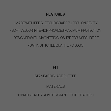
FEATURES
- MADE WITH PEBBLE TOUR GRADE PU FOR LONGEVITY
- SOFT VELOUR INTERIOR PROVIDES MAXIMUM PROTECTION
- DESIGNED WITH MAGNETIC CLOSURE FOR A SECURE FIT
- SATIN STITCHED QUARTER G LOGO
FIT
STANDARD BLADE PUTTER
MATERIALS
100% HIGH ABRASION RESISTANT TOUR GRADE PU