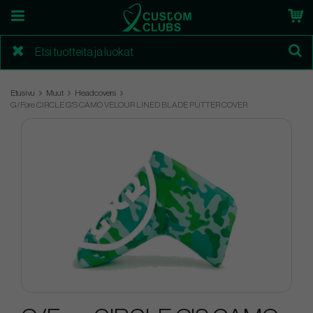
Etusivu
Muut
Headcovers
G/Fore CIRCLE G'S CAMO VELOUR LINED BLADE PUTTER COVER