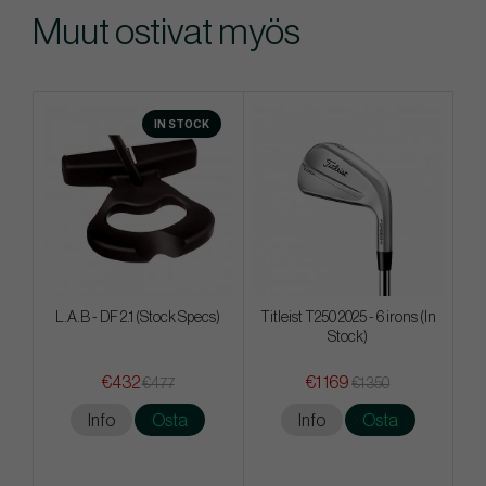
Muut ostivat myös
IN STOCK
L.A.B - DF 2.1 (Stock Specs)
Titleist T250 2025 - 6 irons (In
Stock)
€432
€1 169
€477
€1 350
Info
Osta
Info
Osta