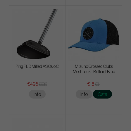
Ping PLD Milled AS Oslo C
Mizuno Crossed Clubs
Meshback - Brilliant Blue
€495
€18
€630
€31
Info
Info
Osta