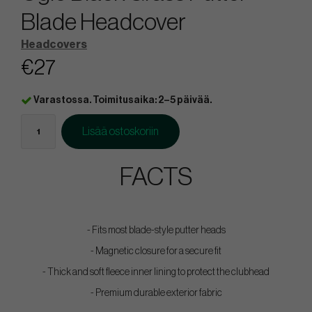
Blade Headcover
Headcovers
€27
Varastossa. Toimitusaika: 2–5 päivää.
Lisää ostoskoriin
FACTS
- Fits most blade-style putter heads
- Magnetic closure for a secure fit
- Thick and soft fleece inner lining to protect the clubhead
- Premium durable exterior fabric