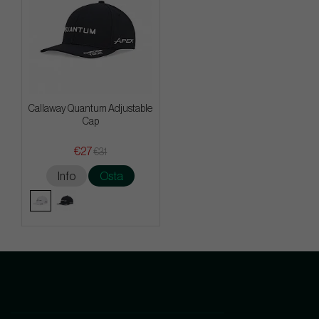
Callaway Quantum Adjustable
Cap
€27
€31
Info
Osta