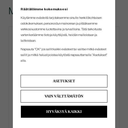
Muut ostivat myös
Räätälöimme kokemuksesi
Käytämme evästeitä tarjotaksemme sinulle henkilökohtaisen
ostokokemuksen, personoidun mainonnan ja pitääksemme
verkkosivustomme luotettavina ja turvallisina. Tätä tarkoitusta
varten keräämme tietoja käyttäjistä, heidän malleistaan ​​ja
laitteistaan.
Napsauta "OK" jos sallit kaikki evästeet tai valitse mitkä evästeet
sallit ja mitkä haluat poistaa käytöstä napsauttamalla "Asetukset"
alla.
ASETUKSET
Golf Pride Putter Grip Zero
Mizuno BR-DX 2024 - Carry
Taper Large (Putter Grip)
Bag
VAIN VÄLTTÄMÄTÖN
€31
€225
€38
€342
HYVÄKSYÄ KAIKKI
Info
Osta
Info
Osta