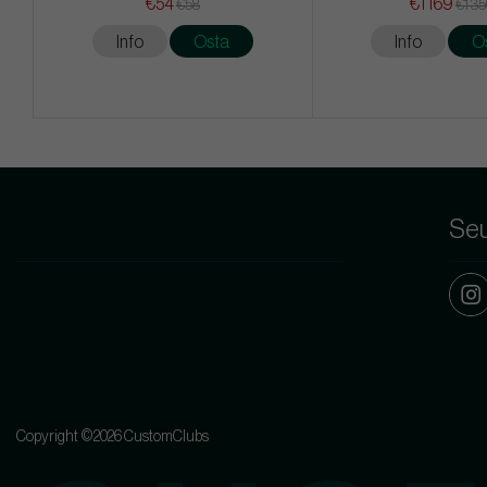
€54
€1 169
€58
€1 3
Info
Osta
Info
O
Seu
Copyright ©2026 CustomClubs