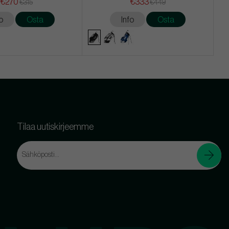
€270
€333
€315
€449
o
Osta
Info
Osta
Tilaa uutiskirjeemme