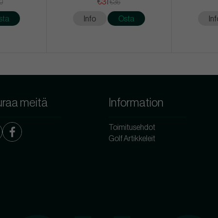
€31
50
€36
sta
Info
Osta
Inf
raa meitä
Information
Toimitusehdot
Golf Artikkeleit