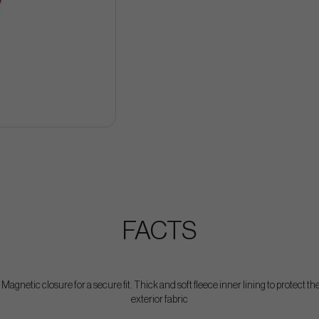
FACTS
 Magnetic closure for a secure fit. Thick and soft fleece inner lining to protect
exterior fabric