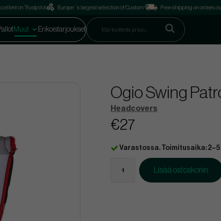
cellent on Trustpilot
Europe´s largest selection of Custom
Free shipping on orders o
Pallot
Muut
Erikoistarjoukset
Ogio Swing Patr
Headcovers
€27
Varastossa. Toimitusaika: 2–5
Lisää ostoskoriin