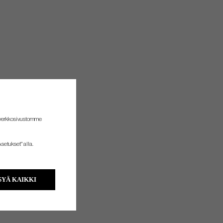
 verkkosivustomme
setukset" alla.
YÄ KAIKKI