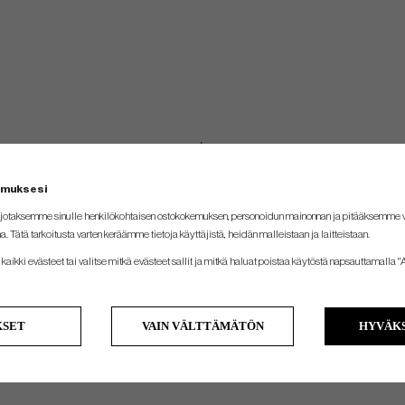
emuksesi
jotaksemme sinulle henkilökohtaisen ostokokemuksen, personoidun mainonnan ja pitääksemme
na. Tätä tarkoitusta varten keräämme tietoja käyttäjistä, heidän malleistaan ​​ja laitteistaan.
kaikki evästeet tai valitse mitkä evästeet sallit ja mitkä haluat poistaa käytöstä napsauttamalla "A
KSET
VAIN VÄLTTÄMÄTÖN
HYVÄKS