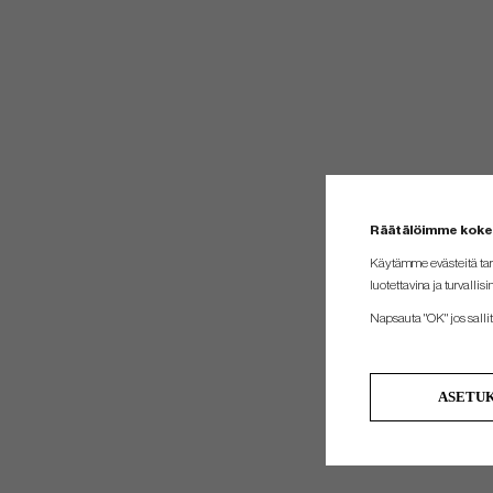
Räätälöimme kok
Käytämme evästeitä tar
luotettavina ja turvallisi
Napsauta "OK" jos sallit 
ASETU