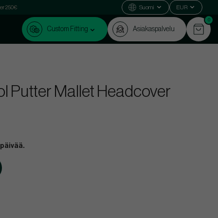
ver 250€
Suomi
EUR
0
Custom Fitting
Asiakaspalvelu
ol Putter Mallet Headcover
 päivää.