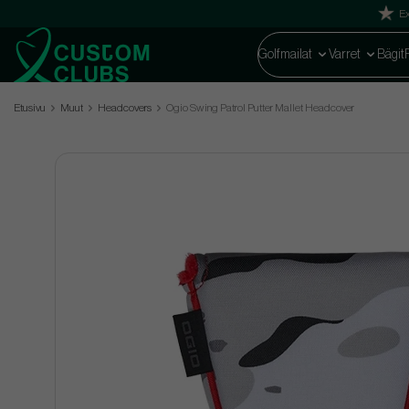
Ex
Golfmailat
Varret
Bägit
Etusivu
Muut
Headcovers
Ogio Swing Patrol Putter Mallet Headcover