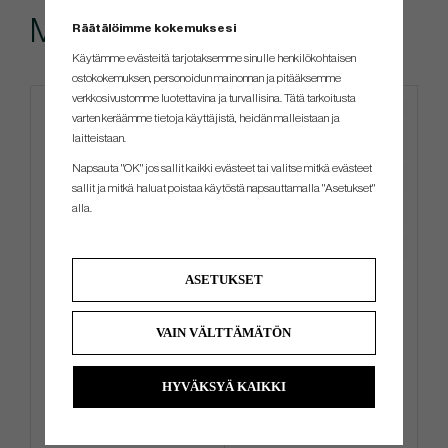
Muut ostivat myös
Räätälöimme kokemuksesi
Käytämme evästeitä tarjotaksemme sinulle henkilökohtaisen
ostokokemuksen, personoidun mainonnan ja pitääksemme
verkkosivustomme luotettavina ja turvallisina. Tätä tarkoitusta
varten keräämme tietoja käyttäjistä, heidän malleistaan ​​ja
laitteistaan.
Napsauta "OK" jos sallit kaikki evästeet tai valitse mitkä evästeet
sallit ja mitkä haluat poistaa käytöstä napsauttamalla "Asetukset"
alla.
ASETUKSET
TOULON 2025 Alcatraz H1
Callaway Summit - Carry Bag
VAIN VÄLTTÄMÄTÖN
€630
€414
€684
€477
HYVÄKSYÄ KAIKKI
Info
Osta
Info
Osta