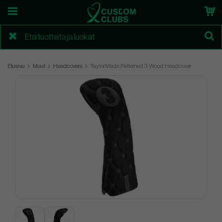
Etusivu
Muut
Headcovers
TaylorMade Patterned 3-Wood Headcover