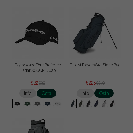
TaylorMade Tour Preferred
Titleist Players S4 - Stand Bag
Radar 2026 Qi4D Cap
€22
€225
€32
€270
Info
Osta
Info
Osta
+1