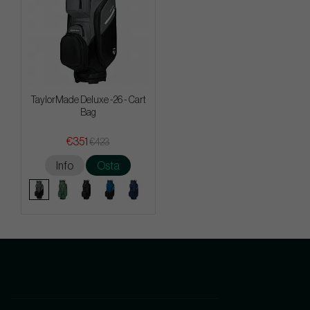
TaylorMade Deluxe -26 - Cart
Bag
€351
€423
Info
Osta