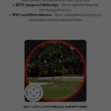
laaja näkökenttä helpottavat kohteen löytämistä.
✔
BITE-magneettikiinnitys
– Vahva magneetti helpottaa
kiinnitystä golfkärryyn.
✔
IPX7-vesitiivis rakenne
– Täysin vedenpitävä suorituskyvyn
takaamiseksi kaikissa sääolosuhteissa.
NEXT LEVEL PERFORMANCE NOW WITH WIND