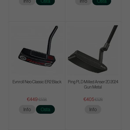
Info
Osta
Info
Osta
Evnroll Neo Classic ER2 Black
Ping PLD Milled Anser 2D 2024
Gun Metal
€449
€405
€558
€528
Info
Osta
Info