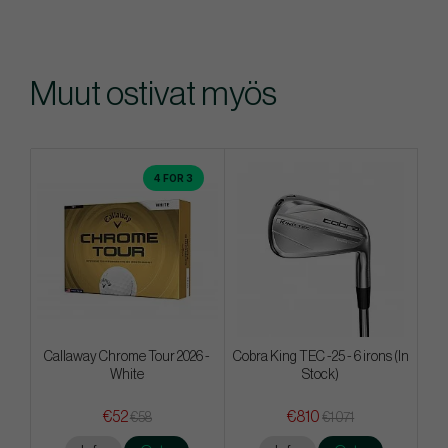
Muut ostivat myös
4 FOR 3
Callaway Chrome Tour 2026 -
Cobra King TEC -25 - 6 irons (In
White
Stock)
€52
€810
€58
€1 071