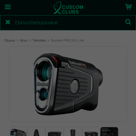
Etusivu
Muut
Tekniikka
Bushnell PRO X3+ Link