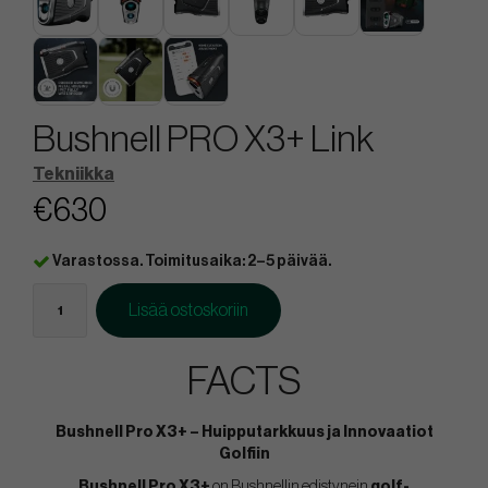
Bushnell PRO X3+ Link
Tekniikka
€630
Varastossa. Toimitusaika: 2–5 päivää.
Lisää ostoskoriin
FACTS
Bushnell Pro X3+ – Huipputarkkuus ja Innovaatiot
Golfiin
Bushnell Pro X3+
on Bushnellin edistynein
golf-