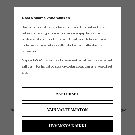
Räätälöimme kokemuksesi
Käytämme evästeitä tarjotaksemme sinulle henkilökohtaisen
ostokokemuksen, personoidun mainonnan ja pitääksemme
verkkosivustomme luotettavina ja turvallisina. Tätä tarkoitusta
varten keräämme tietoja käyttäjistä, heidän malleistaan ​​ja
laitteistaan.
Napsauta "OK" jos sallit kaikki evästeet tai valitse mitkä evästeet
sallit ja mitkä haluat poistaa käytöstä napsauttamalla "Asetukset"
alla.
ASETUKSET
NEXT LEVEL TOUR TRUSTED COMPENSATED DISTANCES
VAIN VÄLTTÄMÄTÖN
Temperature and altitude have been added to Bushnell Golf’s patented Slope technology to give
golfers the most precise compensated distances ever.
HYVÄKSYÄ KAIKKI