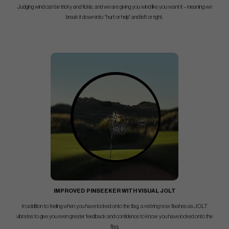
Judging wind can be tricky and fickle, and we are giving you wind like you want it – meaning we
break it down into “hurt or help” and left or right.
IMPROVED PINSEEKER
WITH VISUAL JOLT
In addition to feeling when you have locked onto the flag, a red ring now flashes as JOLT
vibrates to give you even greater feedback and confidence to know you have locked onto the
flag.