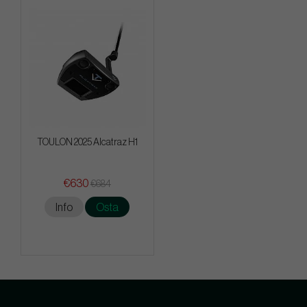
TOULON 2025 Alcatraz H1
€630
€684
Info
Osta