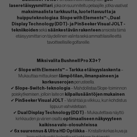
laseretäisyysmittari
, joka on suunniteltu pelaajille, jotka vaativat
maksimaalista tarkkuutta, luotettavuutta ja
huipputeknologiaa
.
Slope with Elements™-, Dual
Display Technology (DDT)- ja PinSeeker Visual JOLT -
tekniikoiden
sekä
säänkestävän rakenteen
ansiosta tämä
etäisyysmittari on täydellinen valinta sekä ammattilaisille että
tavoitteellisille golfareille.
Miksi valita Bushnell Pro X3+?
✔
Slope with Elements™ – Tarkka etäisyyslaskenta
–
Mukauttaa mittauksen
lämpötilan, ilmanpaineen ja
korkeuserojen
perusteella.
✔
Slope-Switch-teknologia
– Mahdollistaa Slope-toiminnon
poiskytkemisen, jolloin laite on
kilpailusääntöjen mukainen
.
✔
PinSeeker Visual JOLT
– Värähtää ja vilkkuu, kun kohdistus
lippuun vahvistetaan.
✔
Dual Display Technology (DDT)
– Mukautettava näyttö
kirkkauden ja värien osalta
optimaaliseen näkyvyyteen
kaikissa valo-olosuhteissa
.
✔
6x suurennus & Ultra HD Optiikka
– Kristallinkirkas kuva ja