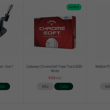
4 FOR 3
ed - One T
Callaway Chrome Soft Triple Track 2026 -
Malbon PU
White
€49
€58
sta
Info
Osta
Inf