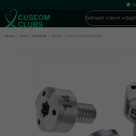
Ex
Golfmailat
Varret
Bägit
Etusivu
Muut
Workshop
Weight - Callaway Universal driver