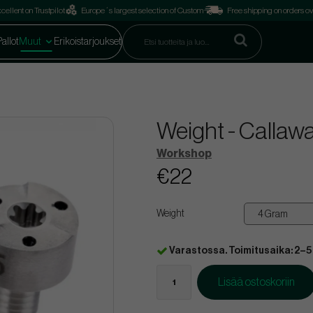
cellent on Trustpilot
Europe´s largest selection of Custom
Free shipping on orders o
Pallot
Muut
Erikoistarjoukset
Weight - Callawa
Workshop
€22
Weight
Varastossa. Toimitusaika: 2–5
Lisää ostoskoriin