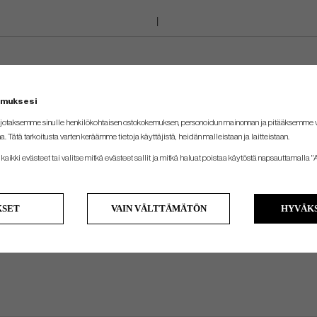
emuksesi
jotaksemme sinulle henkilökohtaisen ostokokemuksen, personoidun mainonnan ja pitääksemme
na. Tätä tarkoitusta varten keräämme tietoja käyttäjistä, heidän malleistaan ​​ja laitteistaan.
kaikki evästeet tai valitse mitkä evästeet sallit ja mitkä haluat poistaa käytöstä napsauttamalla "A
KSET
VAIN VÄLTTÄMÄTÖN
HYVÄKS