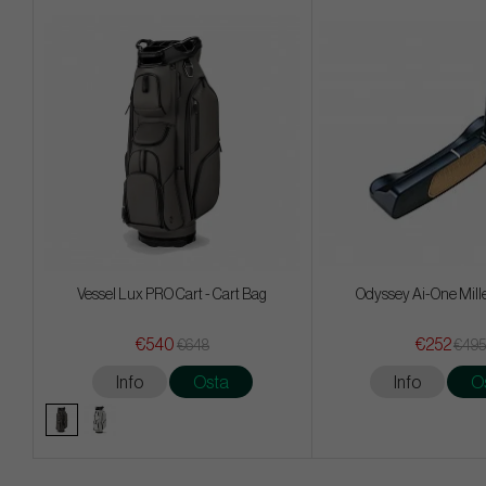
Vessel Lux PRO Cart - Cart Bag
Odyssey Ai-One Mill
€540
€252
€648
€495
Info
Osta
Info
O