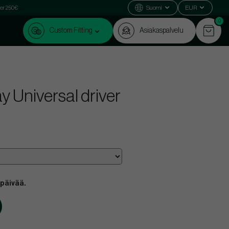
ver 250€
Suomi
EUR
0
Custom Fitting
Asiakaspalvelu
y Universal driver
 päivää.