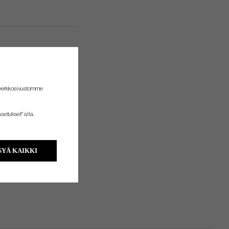
 verkkosivustomme
setukset" alla.
YÄ KAIKKI