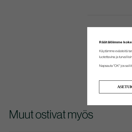
Räätälöimme kok
Käytämme evästeitä tar
luotettavina ja turvallisi
Napsauta "OK" jos sallit 
ASETU
Muut ostivat myös