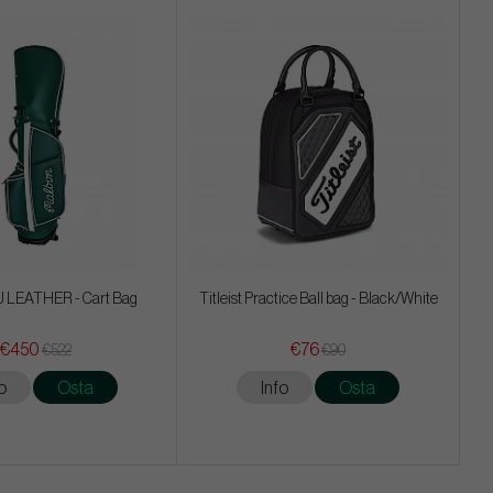
 LEATHER - Cart Bag
Titleist Practice Ball bag - Black/White
€450
€76
€522
€90
o
Osta
Info
Osta