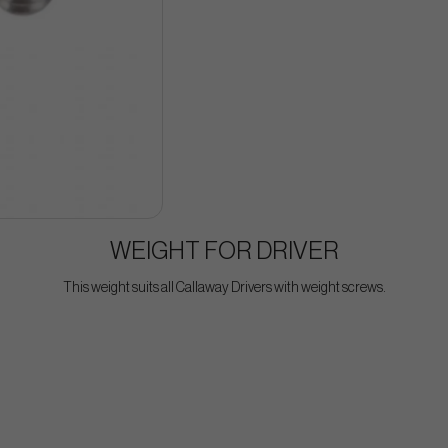
WEIGHT FOR DRIVER
This weight suits all Callaway Drivers with weight screws.