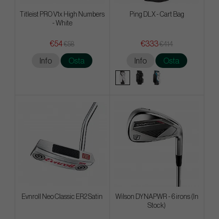
Titleist PRO V1x High Numbers
Ping DLX - Cart Bag
- White
€54
€333
€58
€414
Info
Osta
Info
Osta
Evnroll Neo Classic ER2 Satin
Wilson DYNAPWR - 6 irons (In
Stock)