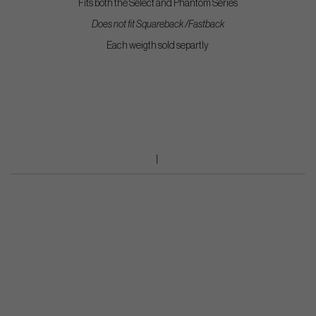
Fits both the Select and Phantom Series
Does not fit Squareback /Fastback
Each weigth sold separtly