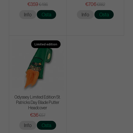
€359
€706
€486
€882
Info
Osta
Info
Osta
Limited edition
Odyssey Limited Edition St.
Patricks Day Blade Putter
Headcover
€36
€57
Info
Osta