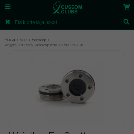
Etusivu
Muut
Workshop
Weigths - For Scotty Cameron putters - SILVER/BLACK