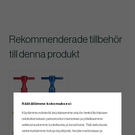
Rekommenderade tillbehör
till denna produkt
Räätälöimme kokemuksesi
Käytämme evästeitä tarjotaksemme sinulle henkilökohtaisen
ostokokemuksen, personoidun mainonnan ja pitääksemme
verkkosivustomme luotettavina ja turvallisina. Tätä tarkoitusta
varten keräämme tietoja käyttäjistä, heidän malleistaan ​​ja
Wrench - For Scotty Cameron