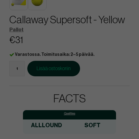
Callaway Supersoft - Yellow
Pallot
€31
Varastossa. Toimitusaika: 2–5 päivää.
Lisää ostoskoriin
FACTS
Qualities:
ALLLOUND
SOFT