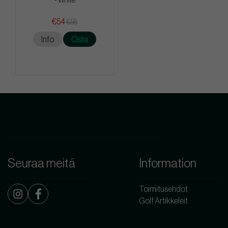
- White
€54
€58
Info
Osta
Seuraa meitä
Information
Toimitusehdot
Golf Artikkeleit