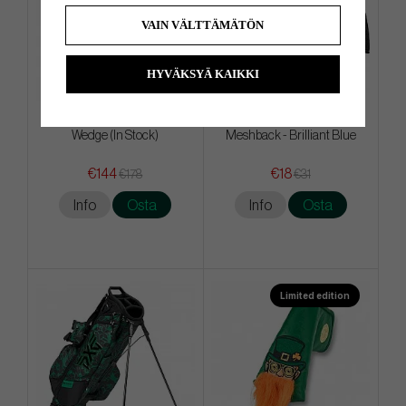
VAIN VÄLTTÄMÄTÖN
HYVÄKSYÄ KAIKKI
Cleveland RTZ Tour Satin -
Mizuno Crossed Clubs
Wedge (In Stock)
Meshback - Brilliant Blue
€144
€18
€178
€31
Info
Osta
Info
Osta
Limited edition