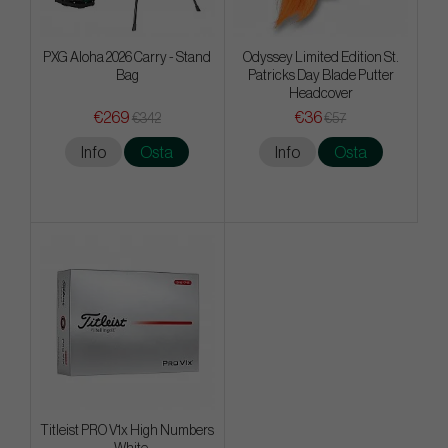
PXG Aloha 2026 Carry - Stand
Odyssey Limited Edition St.
Bag
Patricks Day Blade Putter
Headcover
€269
€36
€342
€57
Info
Osta
Info
Osta
Titleist PRO V1x High Numbers