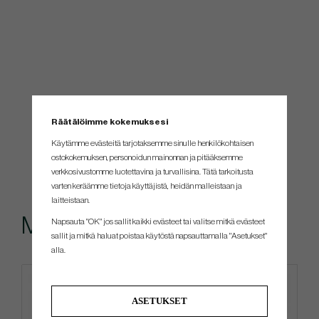
Räätälöimme kokemuksesi
Käytämme evästeitä tarjotaksemme sinulle henkilökohtaisen
ostokokemuksen, personoidun mainonnan ja pitääksemme
verkkosivustomme luotettavina ja turvallisina. Tätä tarkoitusta
varten keräämme tietoja käyttäjistä, heidän malleistaan ​​ja
laitteistaan.
Muut ostivat myös
Napsauta "OK" jos sallit kaikki evästeet tai valitse mitkä evästeet
sallit ja mitkä haluat poistaa käytöstä napsauttamalla "Asetukset"
alla.
ASETUKSET