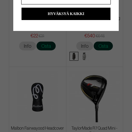
HYVÄKSYÄ KAIKKI
Ogio Golf Towel - Safari
Vessel Lux PRO Cart - Cart Bag
€22
€540
€31
€648
Info
Osta
Info
Osta
Malbon Fairwayood Headcover
TaylorMade R7 Quad Mini -