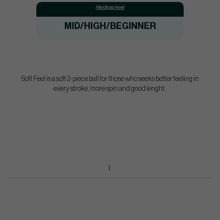
Handicap level
MID/HIGH/BEGINNER
Soft Feel is a soft 2-piece ball for those who seeks better feeling in
every stroke, more spin and good lenght.