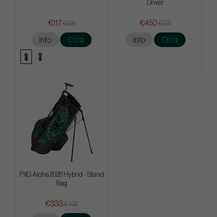
Driver
€117
€450
€139
€531
Info
Osta
Info
Osta
PXG Aloha 2026 Hybrid - Stand
Bag
€333
€432