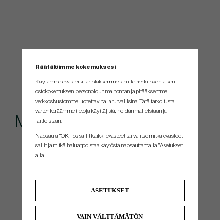
Räätälöimme kokemuksesi
Käytämme evästeitä tarjotaksemme sinulle henkilökohtaisen
ostokokemuksen, personoidun mainonnan ja pitääksemme
verkkosivustomme luotettavina ja turvallisina. Tätä tarkoitusta
varten keräämme tietoja käyttäjistä, heidän malleistaan ​​ja
Muut ostivat myös
laitteistaan.
Napsauta "OK" jos sallit kaikki evästeet tai valitse mitkä evästeet
sallit ja mitkä haluat poistaa käytöstä napsauttamalla "Asetukset"
alla.
ASETUKSET
VAIN VÄLTTÄMÄTÖN