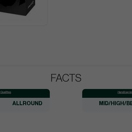
FACTS
Qualities:
Handicap lev
ALLROUND
MID/HIGH/B