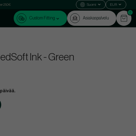
ver 250€
Suomi
EUR
0
Custom Fitting
Asiakaspalvelu
dSoft Ink - Green
 päivää.