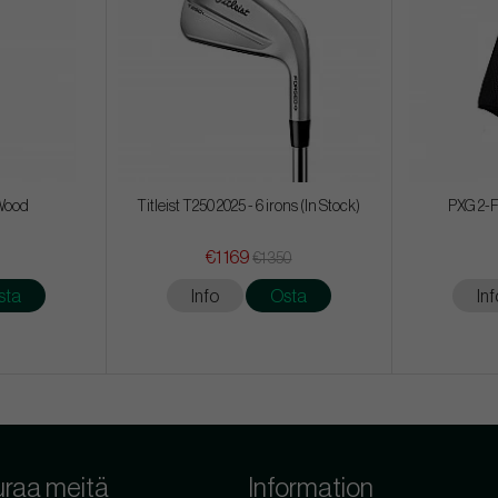
 Wood
Titleist T250 2025 - 6 irons (In Stock)
PXG 2-F
€1 169
€1 350
sta
Info
Osta
Inf
raa meitä
Information