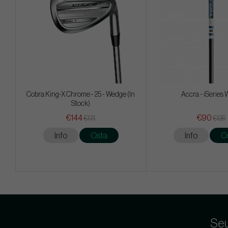
Cobra King-X Chrome - 25 - Wedge (In
Accra - iSeries
Stock)
€144
€90
€171
€126
Info
Osta
Info
O
Seu