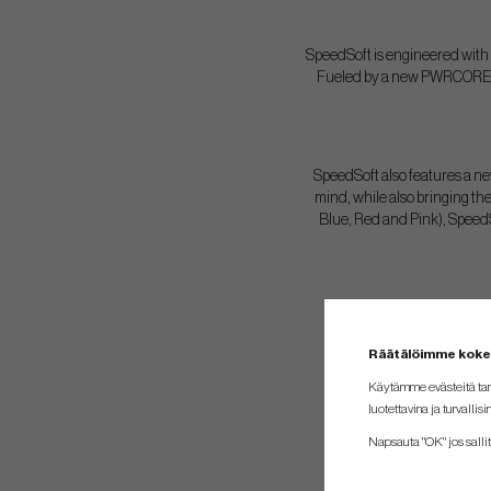
SpeedSoft is engineered with a
Fueled by a new PWRCORE tec
SpeedSoft also features a new
mind, while also bringing the
Blue, Red and Pink), SpeedSof
Räätälöimme kok
Käytämme evästeitä tar
luotettavina ja turvallisi
Napsauta "OK" jos sallit 