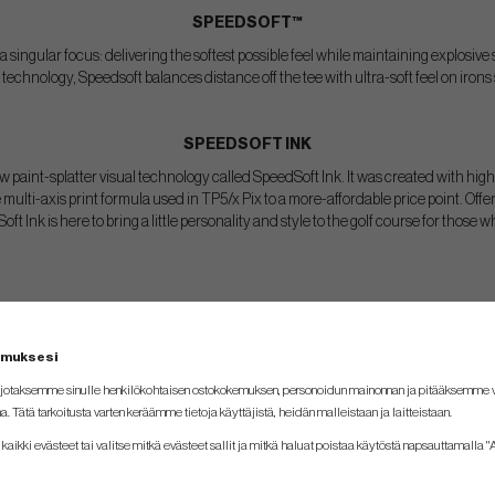
SPEEDSOFT™
 singular focus: delivering the softest possible feel while maintaining explosive 
hnology, Speedsoft balances distance off the tee with ultra-soft feel on irons
SPEEDSOFT INK
 paint-splatter visual technology called SpeedSoft Ink. It was created with high c
 multi-axis print formula used in TP5/x Pix to a more-affordable price point. Off
t Ink is here to bring a little personality and style to the golf course for those
emuksesi
jotaksemme sinulle henkilökohtaisen ostokokemuksen, personoidun mainonnan ja pitääksemme
na. Tätä tarkoitusta varten keräämme tietoja käyttäjistä, heidän malleistaan ​​ja laitteistaan.
kaikki evästeet tai valitse mitkä evästeet sallit ja mitkä haluat poistaa käytöstä napsauttamalla "A