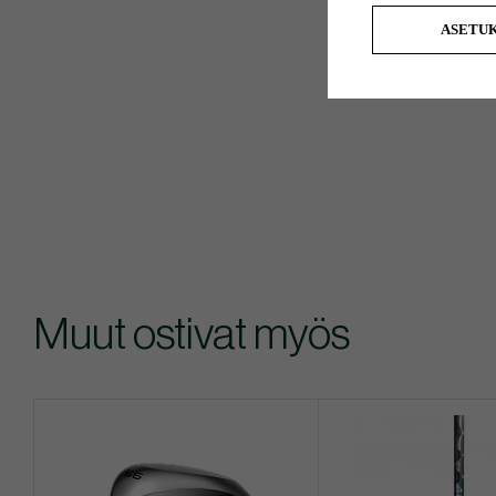
ASETU
Muut ostivat myös