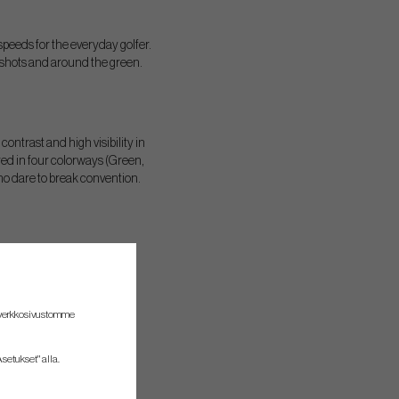
speeds for the everyday golfer.
 shots and around the green.
ontrast and high visibility in
ered in four colorways (Green,
 who dare to break convention.
 verkkosivustomme
setukset" alla.