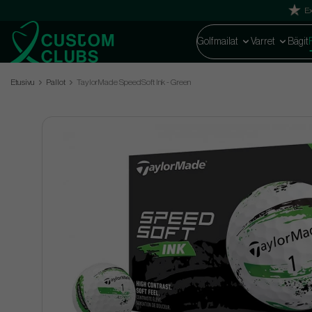
Ex
Golfmailat
Varret
Bägit
Etusivu
Pallot
TaylorMade SpeedSoft Ink - Green