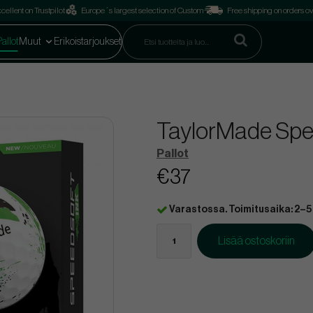
cellent on Trustpilot
Europe´s largest selection of Custom
Free shipping on orders o
Pallot
Muut
Erikoistarjoukset
TaylorMade Spee
Pallot
€37
Varastossa. Toimitusaika: 2–5
Lisää ostoskoriin