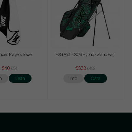
aced Players Towel
PXG Aloha 2026 Hybrid - Stand Bag
€40
€333
€54
€432
o
Osta
Info
Osta