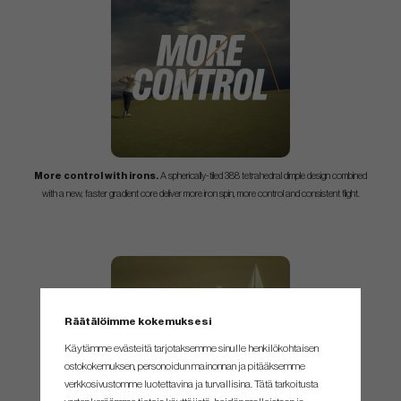
More control with irons.
A spherically-tiled 388 tetrahedral dimple design combined
with a new, faster gradient core deliver more iron spin, more control and consistent flight.
Räätälöimme kokemuksesi
Käytämme evästeitä tarjotaksemme sinulle henkilökohtaisen
ostokokemuksen, personoidun mainonnan ja pitääksemme
verkkosivustomme luotettavina ja turvallisina. Tätä tarkoitusta