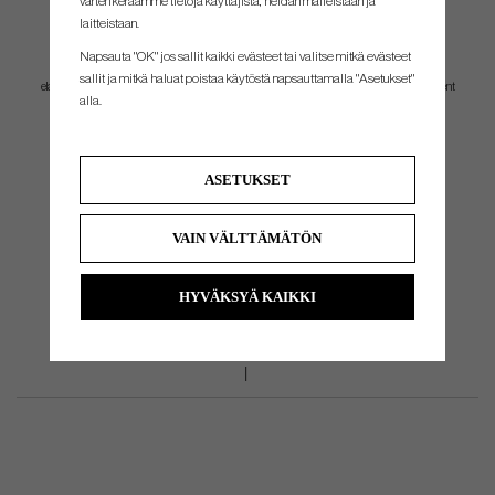
varten keräämme tietoja käyttäjistä, heidän malleistaan ​​ja
laitteistaan.
Napsauta "OK" jos sallit kaikki evästeet tai valitse mitkä evästeet
More spin on scoring shots around the green
. A soft cast urethane
sallit ja mitkä haluat poistaa käytöstä napsauttamalla "Asetukset"
elastomer cover and a new, faster high-gradient core provide more wedge spin and excellent
alla.
greenside control.
ASETUKSET
VAIN VÄLTTÄMÄTÖN
HYVÄKSYÄ KAIKKI