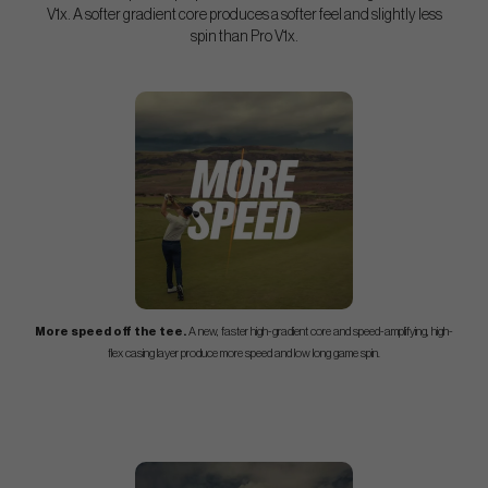
V1x. A softer gradient core produces a softer feel and slightly less
spin than Pro V1x.
More speed off the tee.
A new, faster high-gradient core and speed-amplifying, high-
flex casing layer produce more speed and low long game spin.