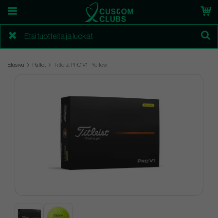
Etusivu
Pallot
Titleist PRO V1 - Yellow