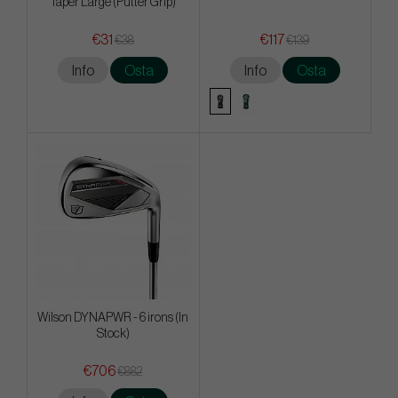
Taper Large (Putter Grip)
€31
€117
€38
€139
Info
Osta
Info
Osta
Wilson DYNAPWR - 6 irons (In
Stock)
€706
€882