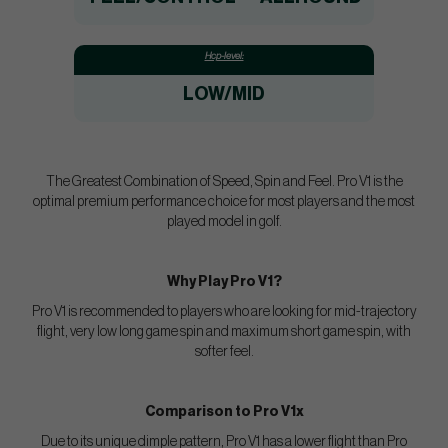
Hcp-level:
LOW/MID
The Greatest Combination of Speed, Spin and Feel. Pro V1 is the
optimal premium performance choice for most players and the most
played model in golf.
Why Play Pro V1?
Pro V1 is recommended to players who are looking for mid-trajectory
flight, very low long game spin and maximum short game spin, with
softer feel.
Comparison to Pro V1x
Due to its unique dimple pattern, Pro V1 has a lower flight than Pro