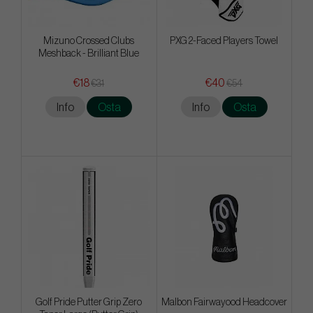
Mizuno Crossed Clubs
PXG 2-Faced Players Towel
Meshback - Brilliant Blue
€18
€40
€31
€54
Info
Osta
Info
Osta
Golf Pride Putter Grip Zero
Malbon Fairwayood Headcover